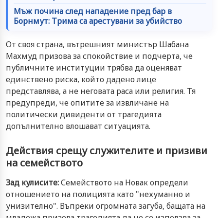
Мъж почина след нападение пред бар в
Борнмут: Трима са арестувани за убийство
От своя страна, вътрешният министър Шабана
Махмуд призова за спокойствие и подчерта, че
публичните институции трябва да оценяват
единствено риска, който дадено лице
представлява, а не неговата раса или религия. Тя
предупреди, че опитите за извличане на
политически дивиденти от трагедията
допълнително влошават ситуацията.
Действия срещу служителите и призиви
на семейството
Зад кулисите:
Семейството на Новак определи
отношението на полицията като "нехуманно и
унизително". Въпреки огромната загуба, бащата на
младежа призова трагедията да не се използва за