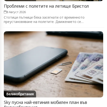
Проблеми с полетите на летище Бристол
8 Август 2026
Стотици пътници бяха засегнати от временното
преустановяване на полетите. Движението се
възстановява...
Великобритания
Sky пусна най-евтиния мобилен план във