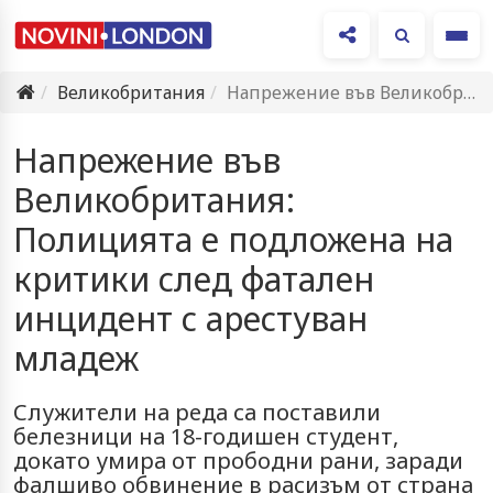
Ме
Великобритания
Напрежение във Великобритания: Полицията е подложена на критики след фатален…
Напрежение във
Великобритания:
Полицията е подложена на
критики след фатален
инцидент с арестуван
младеж
Служители на реда са поставили
белезници на 18-годишен студент,
докато умира от прободни рани, заради
фалшиво обвинение в расизъм от страна