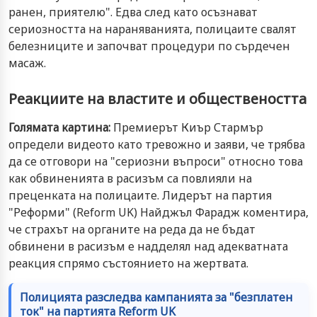
ранен, приятелю". Едва след като осъзнават
сериозността на нараняванията, полицаите свалят
белезниците и започват процедури по сърдечен
масаж.
Реакциите на властите и обществеността
Голямата картина:
Премиерът Киър Стармър
определи видеото като тревожно и заяви, че трябва
да се отговори на "сериозни въпроси" относно това
как обвиненията в расизъм са повлияли на
преценката на полицаите. Лидерът на партия
"Реформи" (Reform UK) Найджъл Фарадж коментира,
че страхът на органите на реда да не бъдат
обвинени в расизъм е надделял над адекватната
реакция спрямо състоянието на жертвата.
Полицията разследва кампанията за "безплатен
ток" на партията Reform UK