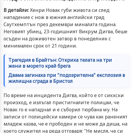
В детайли:
Хенри Новак губи живота си след
нападение с нож в южния английски град
Саутхемптън през декември миналата година.
Неговият убиец, 23-годишният Викрум Дигва, беше
осъден на доживотен затвор в понеделник с
минимален срок от 21 години.
Трагедия в Брайтън: Откриха телата на три
жени в морето край брега
Двама загинаха при "подозрителна" експлозия в
жилищна сграда в Бристол
По време на инцидента Дигва, който е от сикхски
произход, е излъгал пристигналите полицаи, че
Новак го е нападнал и е съборил тюрбана му. На
записи от полицейски камери се чува как раненият
младеж казва, че е прободен и не може да диша, на
което служител на реда отговаря: "Не мисля, че си