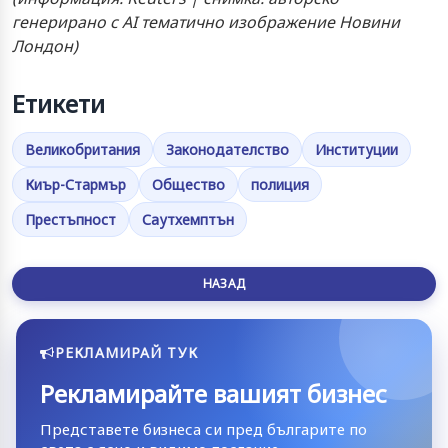
генерирано с AI тематично изображение Новини
Лондон)
Етикети
Великобритания
Законодателство
Институции
Киър-Стармър
Общество
полиция
Престъпност
Саутхемптън
НАЗАД
РЕКЛАМИРАЙ ТУК
Рекламирайте вашият бизнес
Представете бизнеса си пред българите по