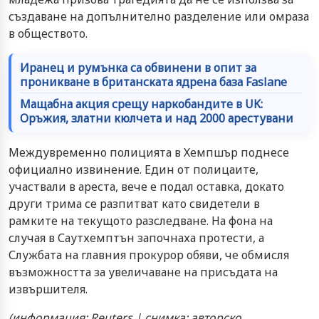
създаване на допълнително разделение или омраза
в обществото.
Иранец и румънка са обвинени в опит за
проникване в британската ядрена база Faslane
Мащабна акция срещу наркобандите в UK:
Оръжия, златни кюлчета и над 2000 арестувани
Междувременно полицията в Хемпшър поднесе
официално извинение. Един от полицаите,
участвали в ареста, вече е подал оставка, докато
други трима се разпитват като свидетели в
рамките на текущото разследване. На фона на
случая в Саутхемптън започнаха протести, а
Службата на главния прокурор обяви, че обмисля
възможността за увеличаване на присъдата на
извършителя.
(информация: Reuters | снимка: авторско