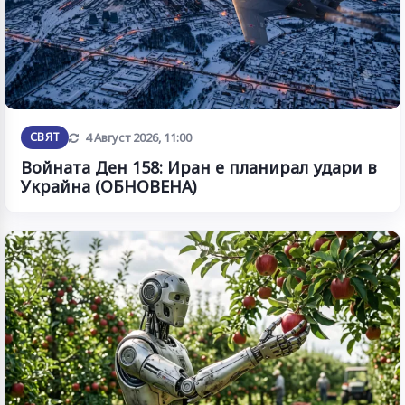
Обновена
СВЯТ
4 Август 2026, 11:00
Войната Ден 158: Иран е планирал удари в
Украйна (ОБНОВЕНА)