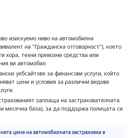
ово изискуемо ниво на автомобилна
вивалент на "Гражданска отговорност"), което
ги хора, техни превозни средства или
ния ви автомобил.
нски уебсайтове за финансови услуги, който
няват цени и условия за различни видове
луги.
страхованият заплаща на застрахователната
и месечна база), за да поддържа полицата си
ната цена на автомобилната застраховка в