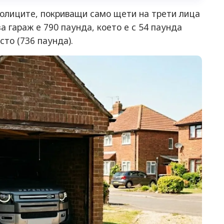
полиците, покриващи само щети на трети лица
 за гараж е 790 паунда, което е с 54 паунда
сто (736 паунда).