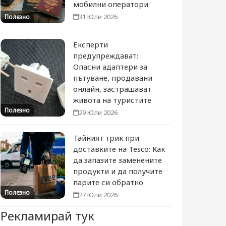
мобилни оператори
31 Юли 2026
Полезно
Експерти
предупреждават:
Опасни адаптери за
пътуване, продавани
онлайн, застрашават
живота на туристите
Полезно
29 Юли 2026
Тайният трик при
доставките на Tesco: Как
да запазите заменените
продукти и да получите
парите си обратно
Полезно
27 Юли 2026
Рекламирай тук