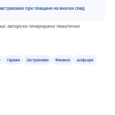
застраховки при плащане на вноски след
ка: авторско генерирано тематично
я
Гаражи
Застраховки
Финанси
шофьори