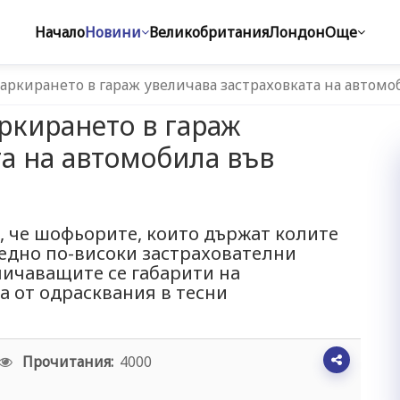
Начало
Новини
Великобритания
Лондон
Още
ркирането в гараж увеличава застраховката на автомо
ркирането в гараж
та на автомобила във
, че шофьорите, които държат колите
редно по-високи застрахователни
личаващите се габарити на
 от одрасквания в тесни
Прочитания:
4000