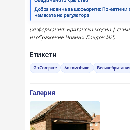
Обединеното кралство
Добра новина за шофьорите: По-евтини 
намесата на регулатора
(информация: Британски медии | сним
изображение Новини Лондон ИИ)
Етикети
Go.Compare
Автомобили
Великобритани
Галерия