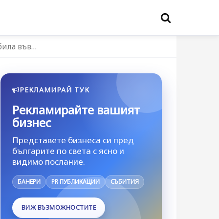
била във…
РЕКЛАМИРАЙ ТУК
Рекламирайте вашият
бизнес
Представете бизнеса си пред
българите по света с ясно и
видимо послание.
БАНЕРИ
PR ПУБЛИКАЦИИ
СЪБИТИЯ
ВИЖ ВЪЗМОЖНОСТИТЕ