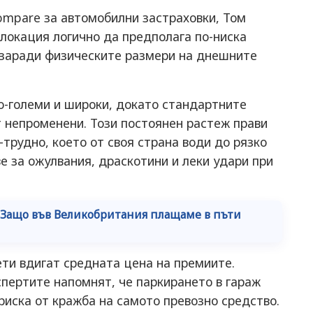
ompare за автомобилни застраховки, Том
 локация логично да предполага по-ниска
а заради физическите размери на днешните
о-големи и широки, докато стандартните
 непроменени. Този постоянен растеж прави
-трудно, което от своя страна води до рязко
е за ожулвания, драскотини и леки удари при
: Защо във Великобритания плащаме в пъти
ти вдигат средната цена на премиите.
спертите напомнят, че паркирането в гараж
иска от кражба на самото превозно средство.