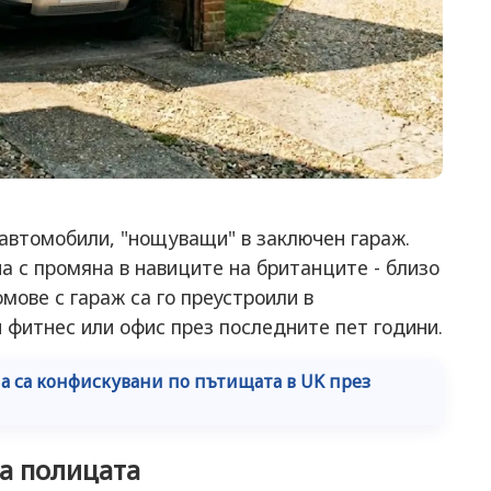
 автомобили, "нощуващи" в заключен гараж.
а с промяна в навиците на британците - близо
мове с гараж са го преустроили в
фитнес или офис през последните пет години.
а са конфискувани по пътищата в UK през
а полицата