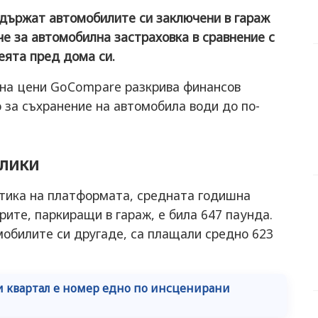
държат автомобилите си заключени в гараж
е за автомобилна застраховка в сравнение с
еята пред дома си.
е на цени GoCompare разкрива финансов
о за съхранение на автомобила води до по-
злики
тика на платформата, средната годишна
ите, паркиращи в гараж, е била 647 паунда.
омобилите си другаде, са плащали средно 623
ки квартал е номер едно по инсценирани