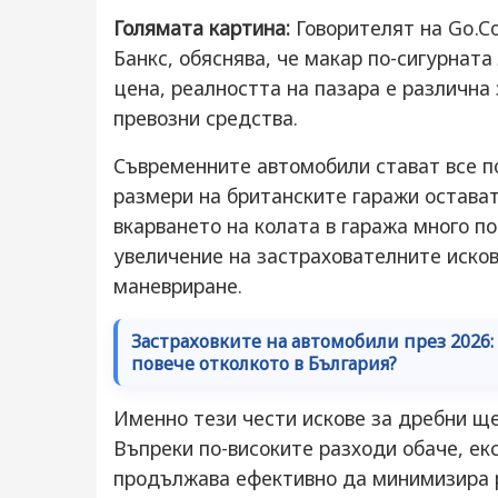
Голямата картина:
Говорителят на Go.C
Банкс, обяснява, че макар по-сигурната
цена, реалността на пазара е различн
превозни средства.
Съвременните автомобили стават все п
размери на британските гаражи остават
вкарването на колата в гаража много по
увеличение на застрахователните исков
маневриране.
Застраховките на автомобили през 2026
повече отколкото в България?
Именно тези чести искове за дребни ще
Въпреки по-високите разходи обаче, ек
продължава ефективно да минимизира р