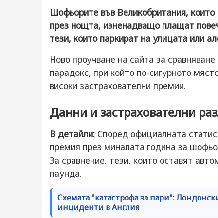
Шофьорите във Великобритания, които 
през нощта, изненадващо плащат повеч
тези, които паркират на улицата или ал
Ново проучване на сайта за сравняван
парадокс, при който по-сигурното мяст
високи застрахователни премии.
Данни и застрахователни ра
В детайли:
Според официалната статис
премия през миналата година за шофьор
За сравнение, тези, които оставят авт
паунда.
Схемата "катастрофа за пари": Лондонс
инциденти в Англия