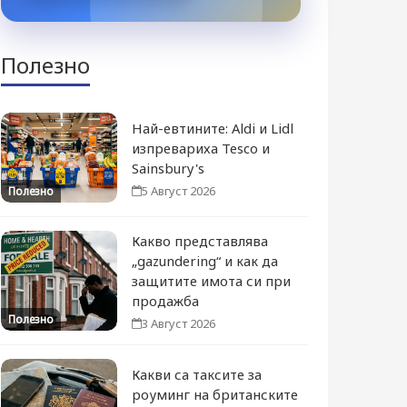
Полезно
Най-евтините: Aldi и Lidl
изпревариха Tesco и
Sainsbury's
5 Август 2026
Полезно
Какво представлява
„gazundering“ и как да
защитите имота си при
продажба
Полезно
3 Август 2026
Какви са таксите за
роуминг на британските