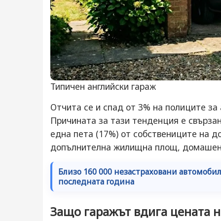
Типичен английски гараж
Отчита се и спад от 3% на полиците за
Причината за тази тенденция е свързан
една пета (17%) от собствениците на до
допълнителна жилищна площ, домашен 
Близо 160 000 незастраховани автомобил
последната година
Защо гаражът вдига цената н