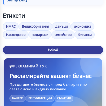
Етикети
HMRC
Великобритания
данъци
икономика
Наследство
подаръци
семейство
Финанси
НАЗАД
РЕКЛАМИРАЙ ТУК
Рекламирайте вашият бизнес
Представете бизнеса си пред българите по
света с ясно и видимо послание.
БАНЕРИ
PR ПУБЛИКАЦИИ
СЪБИТИЯ