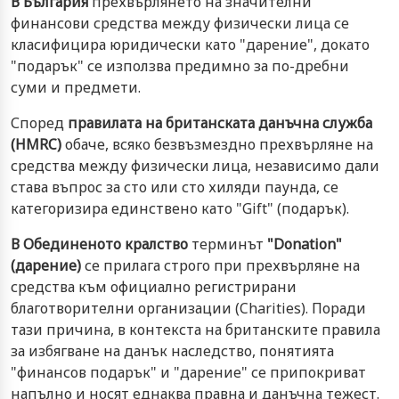
В България
прехвърлянето на значителни
финансови средства между физически лица се
класифицира юридически като "дарение", докато
"подарък" се използва предимно за по-дребни
суми и предмети.
Според
правилата на британската данъчна служба
(HMRC)
обаче, всяко безвъзмездно прехвърляне на
средства между физически лица, независимо дали
става въпрос за сто или сто хиляди паунда, се
категоризира единствено като "Gift" (подарък).
В Обединеното кралство
терминът
"Donation"
(дарение)
се прилага строго при прехвърляне на
средства към официално регистрирани
благотворителни организации (Charities). Поради
тази причина, в контекста на британските правила
за избягване на данък наследство, понятията
"финансов подарък" и "дарение" се припокриват
напълно и носят еднаква правна и данъчна тежест.