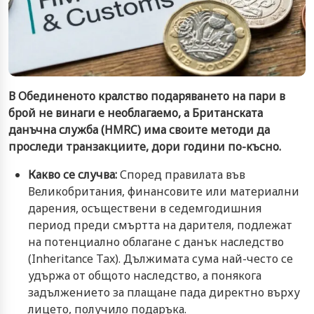
В Обединеното кралство подаряването на пари в
брой не винаги е необлагаемо, а Британската
данъчна служба (HMRC) има своите методи да
проследи транзакциите, дори години по-късно.
Какво се случва:
Според правилата във
Великобритания, финансовите или материални
дарения, осъществени в седемгодишния
период преди смъртта на дарителя, подлежат
на потенциално облагане с данък наследство
(Inheritance Tax). Дължимата сума най-често се
удържа от общото наследство, а понякога
задължението за плащане пада директно върху
лицето, получило подаръка.