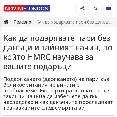
Ме
Полезно
Как да подарявате пари без данъци и тайният начин, по…
Как да подарявате пари без
данъци и тайният начин, по
който HMRC научава за
вашите подаръци
Подаряването (даряването) на пари във
Великобритания не винаги е
необлагаемо. Експерти разкриват петте
законни начина да избегнете данък
наследство и как данъчните проследяват
транзакциите след смъртта ви.