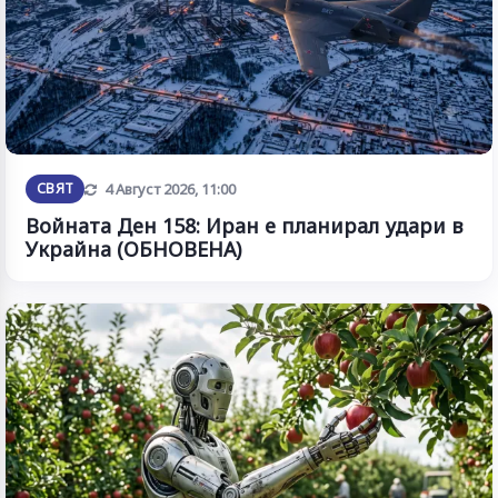
Обновена
СВЯТ
4 Август 2026, 11:00
Войната Ден 158: Иран е планирал удари в
Украйна (ОБНОВЕНА)