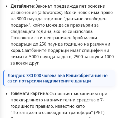
Детайлите:
Законът предвижда пет основни
изключения (allowances). Всеки човек има право
на 3000 паунда годишно "данъчно освободен
подарък", който може да се прехвърли за
следващата година, ако не се използва.
Позволени са и неограничен брой малки
подаръци до 250 паунда годишно на различни
хора. Сватбените подаръци имат специфични
лимити: 5000 паунда за дете, 2500 за внук и 1000
за всеки друг.
Лондон: 730 000 човека във Великобритания не
са си потърсили надплатените данъци
Голямата картина:
Основният механизъм при
прехвърлянето на значителни средства е 7-
годишното правило, известно като
"Потенциално освободени трансфери" (PET).