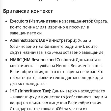
Британски контекст
Executors (Изпълнители на завещанието):
Хората,
които починалият изрично е посочил в
завещанието си.
Administrators (Администратори):
Хората
(обикновено най-близките роднини), които
съдът назначава, ако
няма
оставено завещание.
HMRC (HM Revenue and Customs):
Данъчната и
митническа служба на Негово Величество във
Великобритания, която отговаря за събирането
на данъците, включително данък общ доход и
данък наследство.
IHT (Inheritance Tax):
Данък върху наследството
– налог върху имуществото (собственост, пари и
вещи) на починало лице във Великобритания.
Стандартната ставка е 40% за частта от