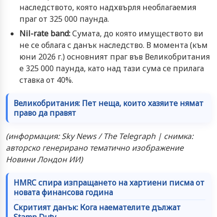
наследството, която надхвърля необлагаемия
праг от 325 000 паунда.
Nil-rate band:
Сумата, до която имуществото ви
не се облага с данък наследство. В момента (към
юни 2026 г.) основният праг във Великобритания
е 325 000 паунда, като над тази сума се прилага
ставка от 40%.
Великобритания: Пет неща, които хазяите нямат
право да правят
(информация: Sky News / The Telegraph | снимка:
авторско генерирано тематично изображение
Новини Лондон ИИ)
HMRC спира изпращането на хартиени писма от
новата финансова година
Скритият данък: Кога наемателите дължат
Stamp Duty