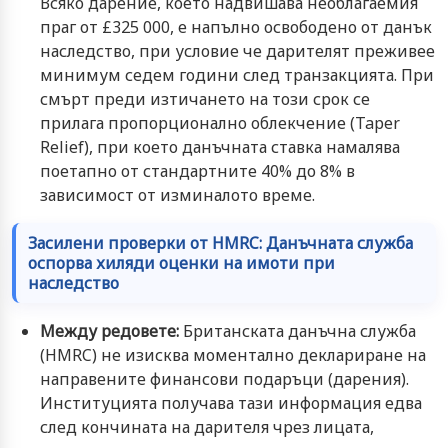
Всяко дарение, което надвишава необлагаемия
праг от £325 000, е напълно освободено от данък
наследство, при условие че дарителят преживее
минимум седем години след транзакцията. При
смърт преди изтичането на този срок се
прилага пропорционално облекчение (Taper
Relief), при което данъчната ставка намалява
поетапно от стандартните 40% до 8% в
зависимост от изминалото време.
Засилени проверки от HMRC: Данъчната служба
оспорва хиляди оценки на имоти при
наследство
Между редовете:
Британската данъчна служба
(HMRC) не изисква моментално деклариране на
направените финансови подаръци (дарения).
Институцията получава тази информация едва
след кончината на дарителя чрез лицата,