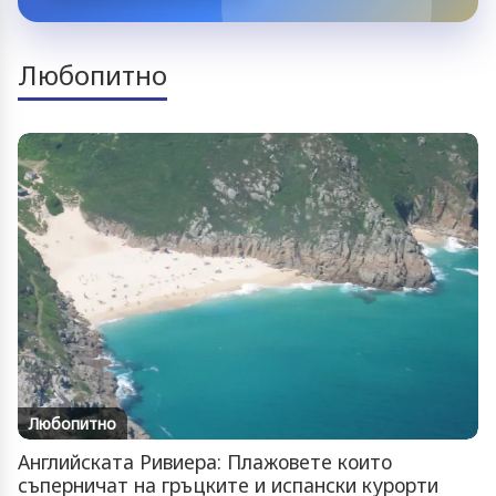
Любопитно
Любопитно
Английската Ривиера: Плажовете които
съперничат на гръцките и испански курорти