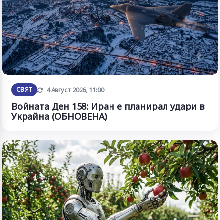
Обновена
СВЯТ
4 Август 2026, 11:00
Войната Ден 158: Иран е планирал удари в
Украйна (ОБНОВЕНА)