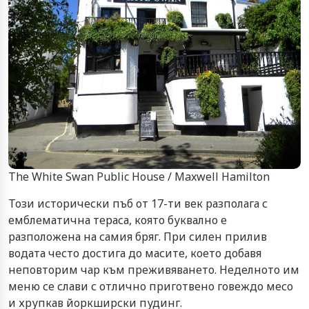
The White Swan Public House / Maxwell Hamilton
Този исторически пъб от 17-ти век разполага с
емблематична тераса, която буквално е
разположена на самия бряг. При силен прилив
водата често достига до масите, което добавя
неповторим чар към преживяването. Неделното им
меню се слави с отлично приготвено говеждо месо
и хрупкав йоркширски пудинг.