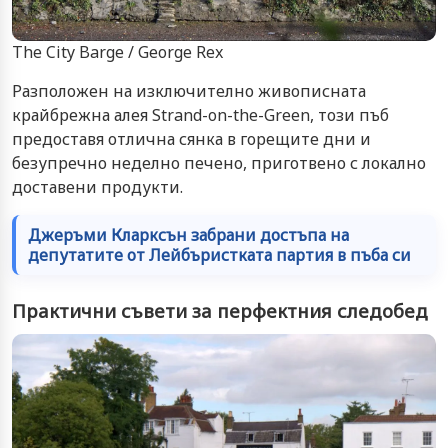
The City Barge / George Rex
Разположен на изключително живописната
крайбрежна алея Strand-on-the-Green, този пъб
предоставя отлична сянка в горещите дни и
безупречно неделно печено, приготвено с локално
доставени продукти.
Джеръми Кларксън забрани достъпа на
депутатите от Лейбъристката партия в пъба си
Практични съвети за перфектния следобед