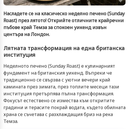
Насладете се на класическо неделно печено (Sunday
Roast) през лятото! Открийте отличните крайречни
пъбове край Темза за спокоен уикенд извън
центъра на Лондон.
Лятната трансформация на една британска
институция
Неделното печено (Sunday Roast) е кулинарният
фундамент на британския уикенд. Въпреки че
традиционно се свързва с уютни вечери край
камината през зимата, през топлите месеци тази
институция претърпява пълна трансформация.
Фокусът естествено се измества към откритите
градини и терасите покрай водата, където обилната
храна се съчетава с разхлаждащия бриз на река
Темза.