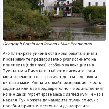
Geograph Britain and Ireland / Mike Pennington
Ако планирате уикенд обяд край реката, винаги
проверявайте предварително разписанието на
приливите (tide times), особено за локациите в
Туикънъм и Ричмънд, тъй като високите води
могат временно да ограничат достъпа до някои
външни маси. Ранната онлайн резервация – често
седмица или две предварително – е единственият
начин да си гарантирате маса с изглед към Темза в
неделя. Тук можете да намерите пълен списък с
подобни приятни местенца и да направите