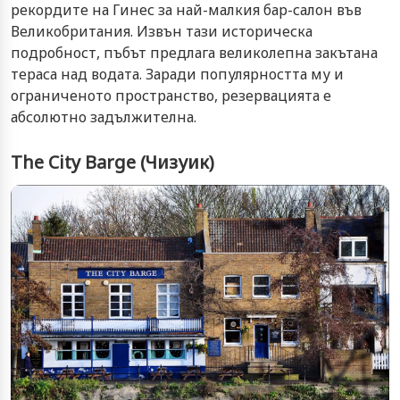
рекордите на Гинес за най-малкия бар-салон във
Великобритания. Извън тази историческа
подробност, пъбът предлага великолепна закътана
тераса над водата. Заради популярността му и
ограниченото пространство, резервацията е
абсолютно задължителна.
The City Barge (Чизуик)