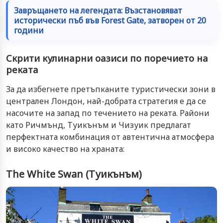
Завръщането на легендата: Възстановяват
исторически пъб във Forest Gate, затворен от 20
години
Скрити кулинарни оазиси по поречието на
реката
За да избегнете претъпканите туристически зони в
централен Лондон, най-добрата стратегия е да се
насочите на запад по течението на реката. Райони
като Ричмънд, Туикънъм и Чизуик предлагат
перфектната комбинация от автентична атмосфера
и високо качество на храната:
The White Swan (Туикънъм)