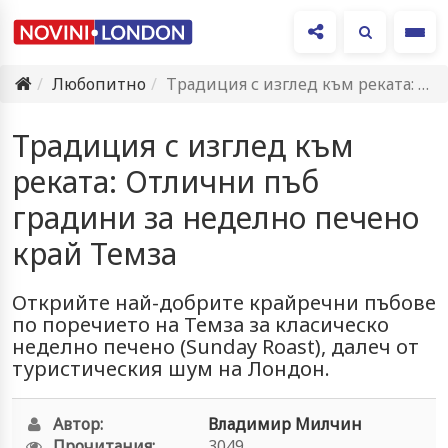
Ме
Любопитно
Традиция с изглед към реката: Отлични пъб градини за неделно…
Традиция с изглед към
реката: Отлични пъб
градини за неделно печено
край Темза
Открийте най-добрите крайречни пъбове
по поречието на Темза за класическо
неделно печено (Sunday Roast), далеч от
туристическия шум на Лондон.
Автор:
Владимир Милчин
Прочитания:
3049