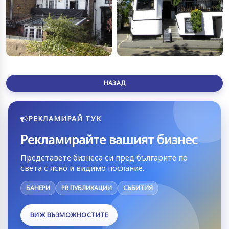
НАЗАД
РЕКЛАМИРАЙ ТУК
Рекламирайте вашият бизнес
Представете бизнеса си пред българите по
света с ясно и видимо послание.
БАНЕРИ
PR ПУБЛИКАЦИИ
СЪБИТИЯ
ВИЖ ВЪЗМОЖНОСТИТЕ