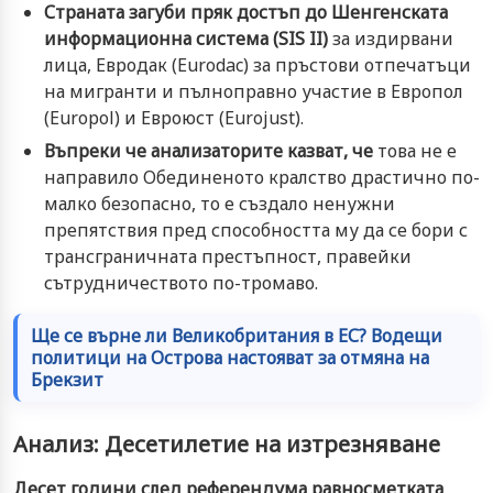
Страната загуби пряк достъп до Шенгенската
информационна система (SIS II)
за издирвани
лица, Евродак (Eurodac) за пръстови отпечатъци
на мигранти и пълноправно участие в Европол
(
Europol
) и Евроюст (
Eurojust
).
Въпреки че анализаторите казват, че
това не е
направило Обединеното кралство драстично по-
малко безопасно, то е създало ненужни
препятствия пред способността му да се бори с
трансграничната престъпност, правейки
сътрудничеството по-тромаво.
Ще се върне ли Великобритания в ЕС? Водещи
политици на Острова настояват за отмяна на
Брекзит
Анализ: Десетилетие на изтрезняване
Десет години след референдума равносметката