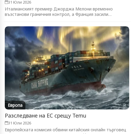
31 Юли 2026
Италианският премиер Джорджа Мелони временно
възстанови граничния контрол, а Франция засили
патрулите...
Европа
Разследване на ЕС срещу Temu
31 Юли 2026
Европейската комисия обвини китайския онлайн търговец