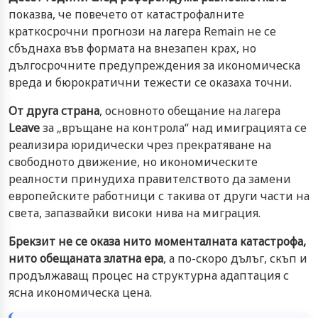
показва, че повечето от катастрофалните
краткосрочни прогнози на лагера Remain не се
сбъднаха във формата на внезапен крах, но
дългосрочните предупреждения за икономическа
вреда и бюрократични тежести се оказаха точни.
От друга страна
, основното обещание на лагера
Leave
за „връщане на контрола“ над имиграцията се
реализира юридически чрез прекратяване на
свободното движение, но икономическите
реалности принудиха правителството да замени
европейските работници с такива от други части на
света, запазвайки високи нива на миграция.
Брекзит не се оказа нито моменталната катастрофа,
нито обещаната златна ера
, а по-скоро дълъг, скъп и
продължаващ процес на структурна адаптация с
ясна икономическа цена.