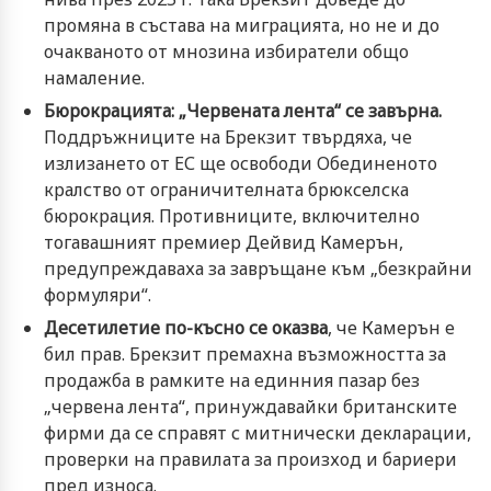
промяна в състава на миграцията, но не и до
очакваното от мнозина избиратели общо
намаление.
Бюрокрацията: „Червената лента“ се завърна.
Поддръжниците на Брекзит твърдяха, че
излизането от ЕС ще освободи Обединеното
кралство от ограничителната брюкселска
бюрокрация. Противниците, включително
тогавашният премиер Дейвид Камерън,
предупреждаваха за завръщане към „безкрайни
формуляри“.
Десетилетие по-късно се оказва
, че Камерън е
бил прав. Брекзит премахна възможността за
продажба в рамките на единния пазар без
„червена лента“, принуждавайки британските
фирми да се справят с митнически декларации,
проверки на правилата за произход и бариери
пред износа.