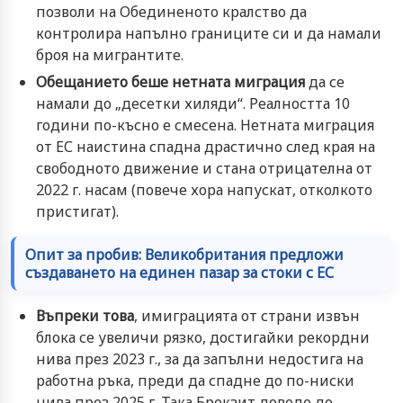
позволи на Обединеното кралство да
контролира напълно границите си и да намали
броя на мигрантите.
Обещанието беше нетната миграция
да се
намали до „десетки хиляди“. Реалността 10
години по-късно е смесена. Нетната миграция
от ЕС наистина спадна драстично след края на
свободното движение и стана отрицателна от
2022 г. насам (повече хора напускат, отколкото
пристигат).
Опит за пробив: Великобритания предложи
създаването на единен пазар за стоки с ЕС
Въпреки това
, имиграцията от страни извън
блока се увеличи рязко, достигайки рекордни
нива през 2023 г., за да запълни недостига на
работна ръка, преди да спадне до по-ниски
нива през 2025 г. Така Брекзит доведе до