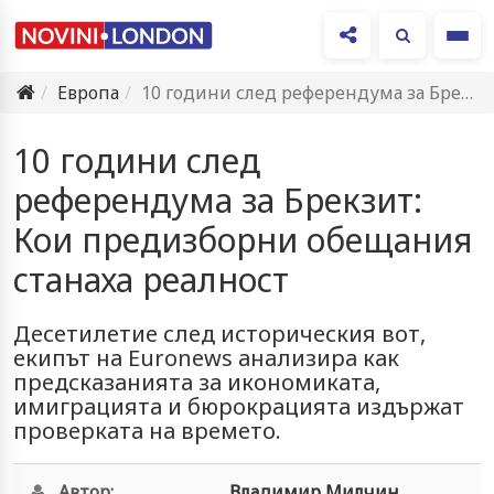
Ме
Европа
10 години след референдума за Брекзит: Кои предизборни обещания станаха…
10 години след
референдума за Брекзит:
Кои предизборни обещания
станаха реалност
Десетилетие след историческия вот,
екипът на Euronews анализира как
предсказанията за икономиката,
имиграцията и бюрокрацията издържат
проверката на времето.
Автор:
Владимир Милчин