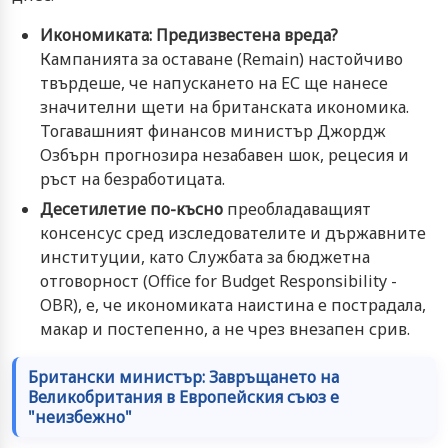
Икономиката: Предизвестена вреда?
Кампанията за оставане (Remain) настойчиво
твърдеше, че напускането на ЕС ще нанесе
значителни щети на британската икономика.
Тогавашният финансов министър Джордж
Озбърн прогнозира незабавен шок, рецесия и
ръст на безработицата.
Десетилетие по-късно
преобладаващият
консенсус сред изследователите и държавните
институции, като Службата за бюджетна
отговорност (
Office for Budget Responsibility
-
OBR), е, че икономиката наистина е пострадала,
макар и постепенно, а не чрез внезапен срив.
Британски министър: Завръщането на
Великобритания в Европейския съюз е
"неизбежно"