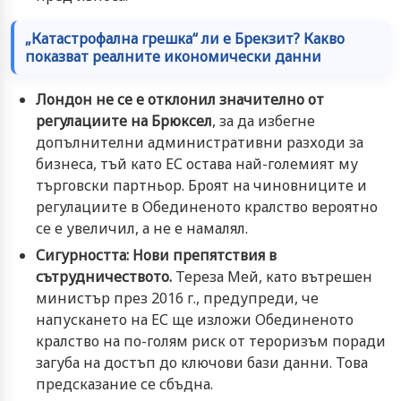
„Катастрофална грешка“ ли е Брекзит? Какво
показват реалните икономически данни
Лондон не се е отклонил значително от
регулациите на Брюксел
, за да избегне
допълнителни административни разходи за
бизнеса, тъй като ЕС остава най-големият му
търговски партньор. Броят на чиновниците и
регулациите в Обединеното кралство вероятно
се е увеличил, а не е намалял.
Сигурността: Нови препятствия в
сътрудничеството.
Тереза Мей
, като вътрешен
министър през 2016 г., предупреди, че
напускането на ЕС ще изложи Обединеното
кралство на по-голям риск от тероризъм поради
загуба на достъп до ключови бази данни. Това
предсказание се сбъдна.