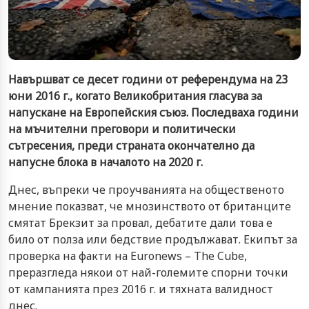
Навършват се десет години от референдума на 23
юни 2016 г., когато Великобритания гласува за
напускане на Европейския съюз. Последваха години
на мъчителни преговори и политически
сътресения, преди страната окончателно да
напусне блока в началото на 2020 г.
Днес, въпреки че проучванията на общественото
мнение показват, че мнозинството от британците
смятат Брекзит за провал, дебатите дали това е
било от полза или бедствие продължават. Екипът за
проверка на факти на Euronews – The Cube,
преразгледа някои от най-големите спорни точки
от кампанията през 2016 г. и тяхната валидност
днес.