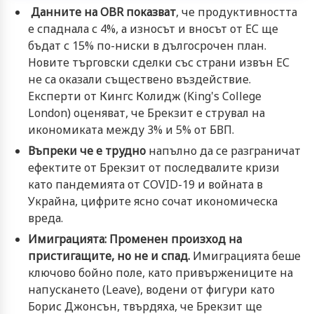
Данните на OBR показват
, че продуктивността
е спаднала с 4%, а износът и вносът от ЕС ще
бъдат с 15% по-ниски в дългосрочен план.
Новите търговски сделки със страни извън ЕС
не са оказали съществено въздействие.
Експерти от Кингс Колидж (
King's College
London
) оценяват, че Брекзит е струвал на
икономиката между 3% и 5% от БВП.
Въпреки че е трудно
напълно да се разграничат
ефектите от Брекзит от последвалите кризи
като пандемията от COVID-19 и войната в
Украйна, цифрите ясно сочат икономическа
вреда.
Имиграцията: Променен произход на
пристигащите, но не и спад.
Имиграцията беше
ключово бойно поле, като привържениците на
напускането (Leave), водени от фигури като
Борис Джонсън
, твърдяха, че Брекзит ще