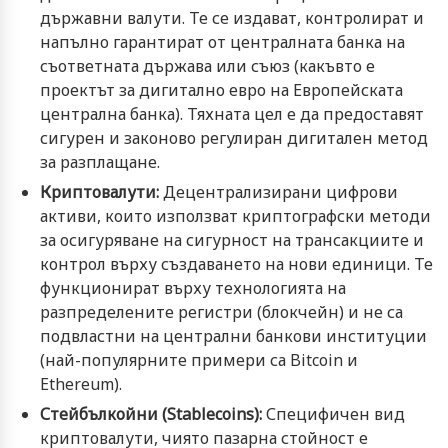
държавни валути. Те се издават, контролират и
напълно гарантират от централната банка на
съответната държава или съюз (какъвто е
проектът за дигитално евро на Европейската
централна банка). Тяхната цел е да предоставят
сигурен и законово регулиран дигитален метод
за разплащане.
Криптовалути:
Децентрализирани цифрови
активи, които използват криптографски методи
за осигуряване на сигурност на трансакциите и
контрол върху създаването на нови единици. Те
функционират върху технологията на
разпределените регистри (блокчейн) и не са
подвластни на централни банкови институции
(най-популярните примери са Bitcoin и
Ethereum).
Стейбълкойни (Stablecoins):
Специфичен вид
криптовалути, чиято пазарна стойност е