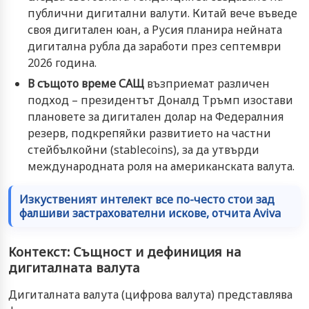
публични дигитални валути. Китай вече въведе
своя дигитален юан, а Русия планира нейната
дигитална рубла да заработи през септември
2026 година.
В същото време САЩ
възприемат различен
подход – президентът Доналд Тръмп изостави
плановете за дигитален долар на Федералния
резерв, подкрепяйки развитието на частни
стейбълкойни (stablecoins), за да утвърди
международната роля на американската валута.
Изкуственият интелект все по-често стои зад
фалшиви застрахователни искове, отчита Aviva
Контекст: Същност и дефиниция на
дигиталната валута
Дигиталната валута (цифрова валута) представлява