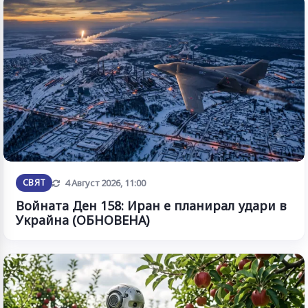
Обновена
СВЯТ
4 Август 2026, 11:00
Войната Ден 158: Иран е планирал удари в
Украйна (ОБНОВЕНА)