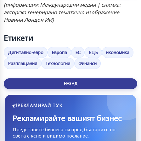
(информация: Международни медии | снимка:
авторско генерирано тематично изображение
Новини Лондон ИИ)
Етикети
Дигитално-евро
Европа
ЕС
ЕЦБ
икономика
Разплащания
Технологии
Финанси
НАЗАД
РЕКЛАМИРАЙ ТУК
Рекламирайте вашият бизнес
Представете бизнеса си пред българите по
света с ясно и видимо послание.