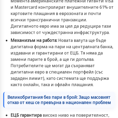
момента американските платежни гиганти Visa
и Mastercard контролират внушителните 61% от
картовите плащания в еврозоната и почти
всички трансгранични транзакции.
Дигиталното евро има за цел да редуцира тази
зависимост от чуждестранна инфраструктура.
Механизъм на работа:
Новата валута ще бъде
дигитална форма на пари на централната банка,
издавани и гарантирани от ЕЦБ. Тя няма да
замени парите в брой, а ще ги допълва.
Потребителите ще могат да съхраняват
дигитални евро в специален портфейл (със
зададен лимит), като системата ще поддържа
както онлайн, така и офлайн плащания.
Великобритания без пари в брой: Защо масовият
отказ от кеш се превърна в национален проблем
ЕЦБ гарантира
високо ниво на поверителност,