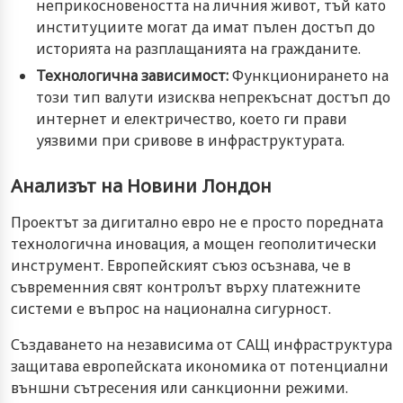
неприкосновеността на личния живот, тъй като
институциите могат да имат пълен достъп до
историята на разплащанията на гражданите.
Технологична зависимост:
Функционирането на
този тип валути изисква непрекъснат достъп до
интернет и електричество, което ги прави
уязвими при сривове в инфраструктурата.
Анализът на Новини Лондон
Проектът за дигитално евро не е просто поредната
технологична иновация, а мощен геополитически
инструмент. Европейският съюз осъзнава, че в
съвременния свят контролът върху платежните
системи е въпрос на национална сигурност.
Създаването на независима от САЩ инфраструктура
защитава европейската икономика от потенциални
външни сътресения или санкционни режими.