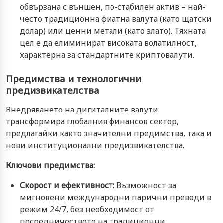
обвързана с външен, по-стабилен актив – най-
често традиционна фиатна валута (като щатски
долар) или ценни метали (като злато). Тяхната
цел е да елиминират високата волатилност,
характерна за стандартните криптовалути.
Предимства и технологични
предизвикателства
Внедряването на дигиталните валути
трансформира глобалния финансов сектор,
предлагайки както значителни предимства, така и
нови институционални предизвикателства.
Ключови предимства:
Скорост и ефективност:
Възможност за
мигновени международни парични преводи в
режим 24/7, без необходимост от
посредничеството на традиционни