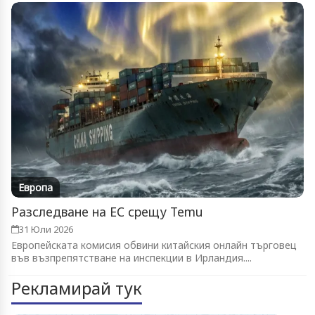
Европа
Разследване на ЕС срещу Temu
31 Юли 2026
Европейската комисия обвини китайския онлайн търговец
във възпрепятстване на инспекции в Ирландия....
Рекламирай тук