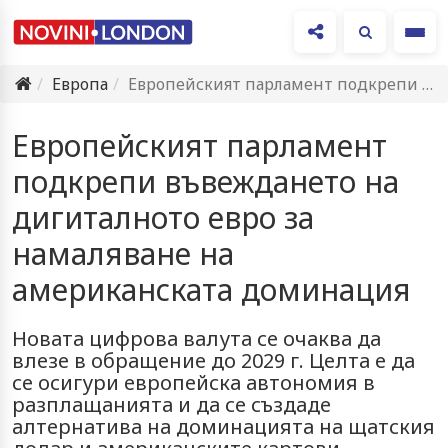
Ме
Европа
Европейският парламент подкрепи въвеждането на дигиталното евро за намаляване на…
Европейският парламент
подкрепи въвеждането на
дигиталното евро за
намаляване на
американската доминация
Новата цифрова валута се очаква да
влезе в обращение до 2029 г. Целта е да
се осигури европейска автономия в
разплащанията и да се създаде
алтернатива на доминацията на щатския