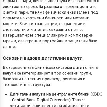
форма на пари, която съществува изключително в
електронна среда. За разлика от традиционните
фиатни пари, тя няма физически еквивалент под
формата на хартиени банкноти или метални
монети. Всички трансакции, съхранение и
счетоводни отчитания, свързани с нея, се
извършват чрез специализирани компютърни
мрежи, електронни портфейли и защитени бази
данни.
Основни видове дигитални валути
В съвременната финансова система дигиталните
валути се категоризират в три основни групи,
базирани на техния произход, регулация и
технологична структура:
Дигитални валути на централните банки (CBDC
- Central Bank Digital Currencies):
Това са
дигитални еквиваленти на официалните