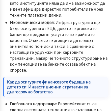
като институцията няма да има възможност да
идентифицира директно потребителите чрез
техните платежни данни.
Икономически модел:
Инфраструктурата ще
бъде осигурена от ЕЦБ, докато търговските
банки ще предлагат услугите на крайните
клиенти. Очаква се търговците да плащат
значително по-ниски такси в сравнение с
настоящите удръжки при картовите
транзакции, макар че точното структуриране на
компенсациите за банките остава обект на
спорове.
Как да осигурите финансовото бъдеще на
детето си: Инвестиционни стратегии за
дългосрочно богатство
Глобалната надпревара:
Европейският съюз
следва световната тенденция за създаване на