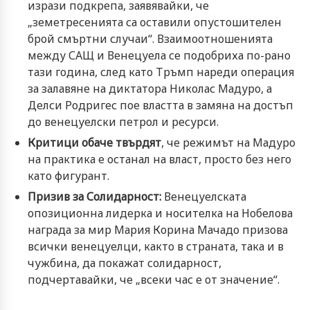
изрази подкрепа, заявявайки, че
„земетресенията са оставили опустошителен
брой смъртни случаи“. Взаимоотношенията
между САЩ и Венецуела се подобриха по-рано
тази година, след като Тръмп нареди операция
за залавяне на диктатора Николас Мадуро, а
Делси Родригес пое властта в замяна на достъп
до венецуелски петрол и ресурси.
Критици обаче твърдят
, че режимът на Мадуро
на практика е останал на власт, просто без него
като фигурант.
Призив за Солидарност:
Венецуелската
опозиционна лидерка и носителка на Нобелова
награда за мир Мария Корина Мачадо призова
всички венецуелци, както в страната, така и в
чужбина, да покажат солидарност,
подчертавайки, че „всеки час е от значение“.