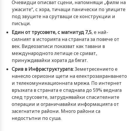
Очевидци описват сцени, напомнящи „филм на
ужасите“, с хора, тичащи панически по улиците
под звуците на срутващи се конструкции и
писъци.
Един от трусовете, с магнитуд 7,5
, е най-
силният в историята на страната за повече от
век. Видеозаписи показват как тавани в
международното летище се сриват,
принуждавайки хората да бягат.
Срив в Инфраструктурата:
Земетресението е
нанесло сериозни щети на електрозахранването
и телекомуникационната мрежа. По интернет
връзката в страната е спаднала до 59% веднага
след трусовете, затруднявайки спасителните
операции и ограничавайки информацията от
засегнатите райони. Много райони са
недостъпни по суша.