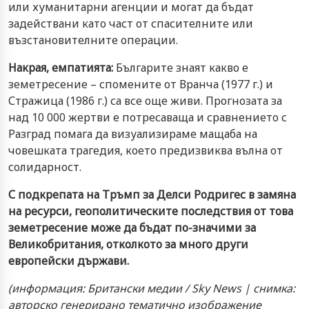
или хуманитарни агенции и могат да бъдат
задействани като част от спасителните или
възстановителните операции.
Накрая, емпатията:
Българите знаят какво е
земетресение – спомените от Вранча (1977 г.) и
Стражица (1986 г.) са все още живи. Прогнозата за
над 10 000 жертви е потресаваща и сравнението с
Разград помага да визуализираме мащаба на
човешката трагедия, което предизвиква вълна от
солидарност.
С подкрепата на Тръмп за Делси Родригес в замяна
на ресурси, геополитическите последствия от това
земетресение може да бъдат по-значими за
Великобритания, отколкото за много други
европейски държави.
(информация: Британски медии / Sky News | снимка:
авторско генерирано тематично изображение