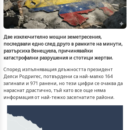
Две изключително мощни земетресения,
последвали едно след друго в рамките на минути,
разтърсиха Венецуела, причинявайки
катастрофални разрушения и стотици жертви.
Според изпълняващия длъжността президент
Делси Родригес, потвърдени са най-малко 164
загинали и 971 ранени, но тези цифри се очаква да
нараснат драстично, тъй като все още няма
информация от най-тежко засегнатите райони.