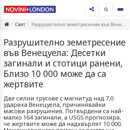
Ме
Свят
Разрушително земетресение във Венецуела: Десетки загинали и стотици ранени, Близо…
Разрушително земетресение
във Венецуела: Десетки
загинали и стотици ранени,
Близо 10 000 може да са
жертвите
Две силни трусове с магнитуд над 7,0
удариха Венецуела, причинявайки
масови разрушения. Потвърдени са най-
малко 164 загинали, а USGS прогнозира,
че жертвите може да надхвърлят 10 000.