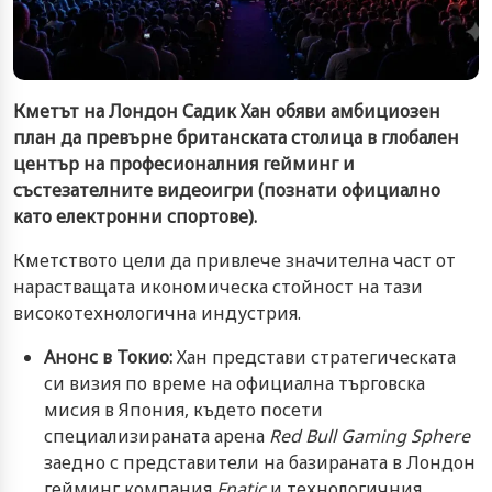
Кметът на Лондон Садик Хан обяви амбициозен
план да превърне британската столица в глобален
център на професионалния гейминг и
състезателните видеоигри (познати официално
като електронни спортове).
Кметството цели да привлече значителна част от
нарастващата икономическа стойност на тази
високотехнологична индустрия.
Анонс в Токио:
Хан представи стратегическата
си визия по време на официална търговска
мисия в Япония, където посети
специализираната арена
Red Bull Gaming Sphere
заедно с представители на базираната в Лондон
гейминг компания
Fnatic
и технологичния