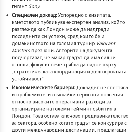
гигант
Sony
.
Специален доклад:
Успоредно с визитата,
кметството публикува експертен анализ, който
разглежда как Лондон може да надгради
последните си успехи, сред които бе и
домакинството на големия турнир
Valorant
Masters
през юни. Авторите на документа
подчертават, че макар градът да има силни
основи, фокусът вече трябва да падне върху
„стратегическата координация и дългосрочната
устойчивост“.
Икономическите бариери:
Докладът не спестява
и проблемите, изтъквайки сериозни опасения
относно високите оперативни разходи за
организиране на големи гейминг събития в
Лондон. Това остава ключово предизвикателство
за сектора, особено когато градът се конкурира с
други международни дестинации, предлагащи