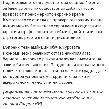
Подчертаването на „чувството за общност“ е опит
за балансиране на обществения дебат относно
вредата от прекомерното екранно време.
Кметството се опитва да прокара разграничителна
линия между безцелното скролване в социалните
мрежи и професионалния гейминг, който изисква
стратегия, работа в екип и дисциплина.
Въпреки тези амбиции обаче, суровата
икономическа реалност остава най-голямата
бариера – високите разходи за живот, наемите на
зали и бизнес таксите в Лондон ще изискват много
повече от политическа воля, за да може градът да се
конкурира успешно с утвърдени азиатски и
американски технологични хъбове.
(информация: Британски медии / Sky News | снимка:
авторско генерирано тематично изображение
Новини Лондон ИИ)