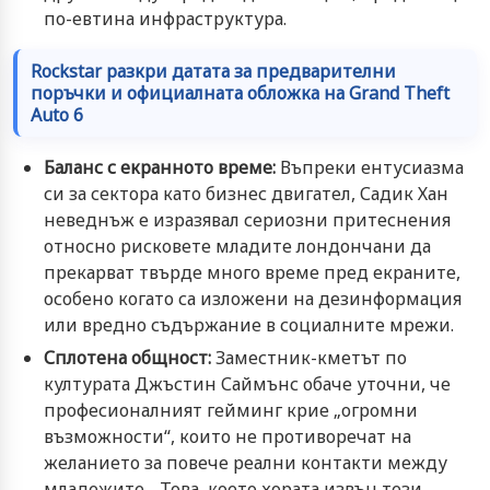
по-евтина инфраструктура.
Rockstar разкри датата за предварителни
поръчки и официалната обложка на Grand Theft
Auto 6
Баланс с екранното време:
Въпреки ентусиазма
си за сектора като бизнес двигател, Садик Хан
неведнъж е изразявал сериозни притеснения
относно рисковете младите лондончани да
прекарват твърде много време пред екраните,
особено когато са изложени на дезинформация
или вредно съдържание в социалните мрежи.
Сплотена общност:
Заместник-кметът по
културата Джъстин Саймънс обаче уточни, че
професионалният гейминг крие „огромни
възможности“, които не противоречат на
желанието за повече реални контакти между
младежите. „Това, което хората извън тези