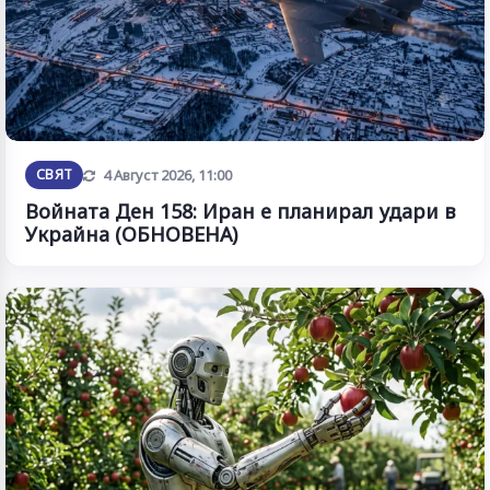
Обновена
СВЯТ
4 Август 2026, 11:00
Войната Ден 158: Иран е планирал удари в
Украйна (ОБНОВЕНА)