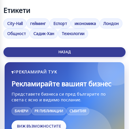
Етикети
City-Hall
гейминг
Еспорт
икономика
Лондон
Общност
Садик-Хан
Технологии
НАЗАД
РЕКЛАМИРАЙ ТУК
Рекламирайте вашият бизнес
Представете бизнеса си пред българите по
света с ясно и видимо послание.
БАНЕРИ
PR ПУБЛИКАЦИИ
СЪБИТИЯ
ВИЖ ВЪЗМОЖНОСТИТЕ