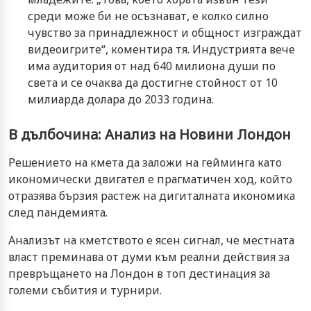
среди може би не осъзнават, е колко силно
чувство за принадлежност и общност изграждат
видеоигрите“, коментира тя. Индустрията вече
има аудитория от над 640 милиона души по
света и се очаква да достигне стойност от 10
милиарда долара до 2033 година.
В дълбочина: Анализ на Новини Лондон
Решението на кмета да заложи на гейминга като
икономически двигател е прагматичен ход, който
отразява бързия растеж на дигиталната икономика
след пандемията.
Анализът на кметството е ясен сигнал, че местната
власт преминава от думи към реални действия за
превръщането на Лондон в топ дестинация за
големи събития и турнири.