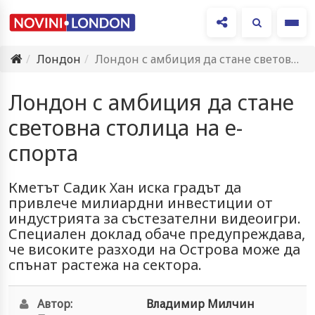
Ме
Лондон
Лондон с амбиция да стане световна столица на е-спорта
Лондон с амбиция да стане
световна столица на е-
спорта
Кметът Садик Хан иска градът да
привлече милиардни инвестиции от
индустрията за състезателни видеоигри.
Специален доклад обаче предупреждава,
че високите разходи на Острова може да
спънат растежа на сектора.
Автор:
Владимир Милчин