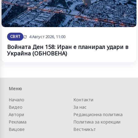
Обновена
СВЯТ
4 Август 2026, 11:00
Войната Ден 158: Иран е планирал удари в
Украйна (ОБНОВЕНА)
Меню
Начало
Контакти
Видео
За нас
Автори
Редакционна политика
Реклама
Политика за корекции
Вицове
Вестникът