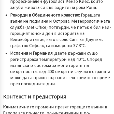
професионален футболист Кензо Киес, който
загуби живота си във водите на река Рона.
Рекорди в Обединеното кралство:
Горещата
вълна не подмина и Острова. Метеорологичната
служба (Met Office) потвърди, че петък е бил най-
горещият юнски ден в историята на
Великобритания, като в село Сантън Даунъм,
графство Съфолк, са измерени 37,3°C.
Испания и Германия:
Двете държави също
регистрираха температури над 40°C. Според
испанската система за мониторинг на
смъртността, над 400 смъртни случая в страната
може да са пряко свързани с екстремното време
през последните дни.
Контекст и предистория
Климатичните промени правят горещите вълни в
Европа все по-чести, по-интензивни и по-