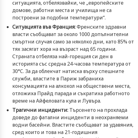
ситуацията, отбелязвайки, че „европейските
домове, работни места и училища не са
построени за подобни температури“.
Ситуацията във Франция:
Френските здравни
власти съобщават за около 1000 допълнителни
смъртни случая само за няколко дни, като 85% от
тях засягат хора на възраст над 65 години.
Страната отбеляза най-горещия си ден в
историята със средна 24-часова температура от
30°C. За да облекчат натиска върху спешните
служби, властите в Париж забраниха
консумацията на алкохол на обществени места,
отложиха Прайд парада и съкратиха работното
време на Айфеловата кула и Лувъра.
Трагични инциденти:
Търсенето на прохлада
доведе до фатални инциденти в неохраняеми
водни басейни. Властите съобщават за удавяния,
сред които и това на 21-годишния