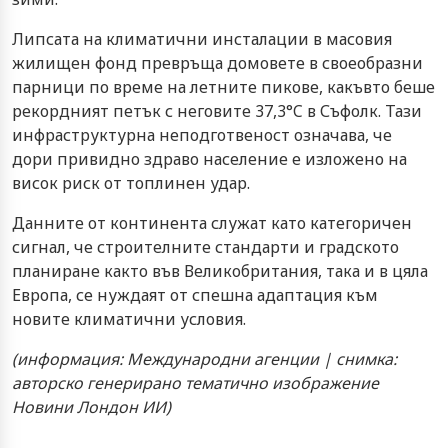
Липсата на климатични инсталации в масовия
жилищен фонд превръща домовете в своеобразни
парници по време на летните пикове, какъвто беше
рекордният петък с неговите 37,3°C в Съфолк. Тази
инфраструктурна неподготвеност означава, че
дори привидно здраво население е изложено на
висок риск от топлинен удар.
Данните от континента служат като категоричен
сигнал, че строителните стандарти и градското
планиране както във Великобритания, така и в цяла
Европа, се нуждаят от спешна адаптация към
новите климатични условия.
(информация: Международни агенции | снимка:
авторско генерирано тематично изображение
Новини Лондон ИИ)