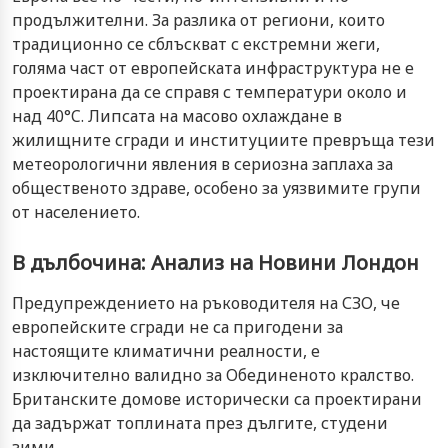
продължителни. За разлика от региони, които
традиционно се сблъскват с екстремни жеги,
голяма част от европейската инфраструктура не е
проектирана да се справя с температури около и
над 40°C. Липсата на масово охлаждане в
жилищните сгради и институциите превръща тези
метеорологични явления в сериозна заплаха за
общественото здраве, особено за уязвимите групи
от населението.
В дълбочина: Анализ на Новини Лондон
Предупреждението на ръководителя на СЗО, че
европейските сгради не са пригодени за
настоящите климатични реалности, е
изключително валидно за Обединеното кралство.
Британските домове исторически са проектирани
да задържат топлината през дългите, студени
зими.