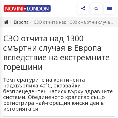
Ме
Европа
СЗО отчита над 1300 смъртни случая в Европа вследствие на…
СЗО отчита над 1300
смъртни случая в Европа
вследствие на екстремните
горещини
Температурите на континента
надхвърлиха 40°C, оказвайки
безпрецедентен натиск върху здравните
системи. Обединеното кралство също
регистрира най-горещия юнски ден в
историята си.