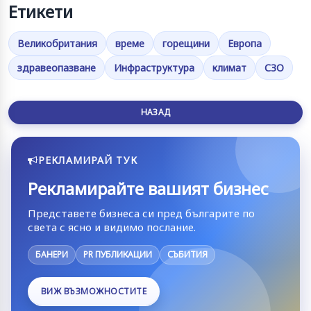
Етикети
Великобритания
време
горещини
Европа
здравеопазване
Инфраструктура
климат
СЗО
НАЗАД
РЕКЛАМИРАЙ ТУК
Рекламирайте вашият бизнес
Представете бизнеса си пред българите по
света с ясно и видимо послание.
БАНЕРИ
PR ПУБЛИКАЦИИ
СЪБИТИЯ
ВИЖ ВЪЗМОЖНОСТИТЕ