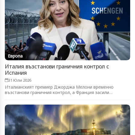
Европа
Италия възстанови граничния контрол с
Испания
31 Юли 2026
Италианският премиер Джорджа Мелони временно
възстанови граничния контрол, а Франция засили
патрулите...