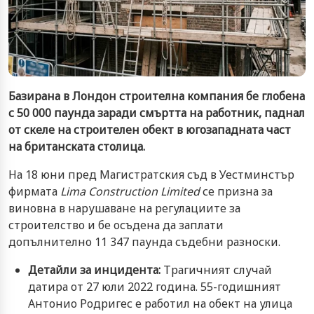
Базирана в Лондон строителна компания бе глобена
с 50 000 паунда заради смъртта на работник, паднал
от скеле на строителен обект в югозападната част
на британската столица.
На 18 юни пред Магистратския съд в Уестминстър
фирмата
Lima Construction Limited
се призна за
виновна в нарушаване на регулациите за
строителство и бе осъдена да заплати
допълнително 11 347 паунда съдебни разноски.
Детайли за инцидента:
Трагичният случай
датира от 27 юли 2022 година. 55-годишният
Антонио Родригес е работил на обект на улица