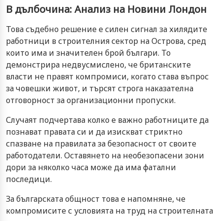
В дълбочина: Анализ на Новини Лондон
Това съдебно решение е силен сигнал за хилядите
работници в строителния сектор на Острова, сред
които има и значителен брой българи. То
демонстрира недвусмислено, че британските
власти не правят компромиси, когато става въпрос
за човешки живот, и търсят строга наказателна
отговорност за организационни пропуски.
Случаят подчертава колко е важно работниците да
познават правата си и да изискват стриктно
спазване на правилата за безопасност от своите
работодатели. Оставянето на необезопасени зони
дори за няколко часа може да има фатални
последици.
За българската общност това е напомняне, че
компромисите с условията на труд на строителната