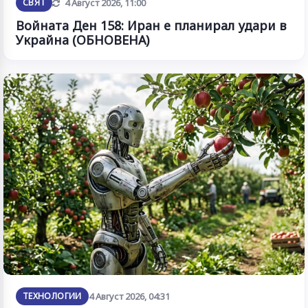
Обновена
СВЯТ
4 Август 2026, 11:00
Войната Ден 158: Иран е планирал удари в
Украйна (ОБНОВЕНА)
ТЕХНОЛОГИИ
4 Август 2026, 04:31