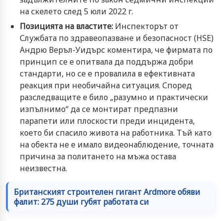
на скелето след 5 юли 2022 г.
Позицията на властите:
Инспекторът от
Службата по здравеопазване и безопасност (HSE)
Андрю Веръл-Уидърс коментира, че фирмата по
принцип се е опитвала да поддържа добри
стандарти, но се е провалила в ефективната
реакция при необичайна ситуация. Според
разследващите е било „разумно и практически
изпълнимо“ да се монтират предпазни
парапети или плоскости преди инцидента,
което би спасило живота на работника. Тъй като
на обекта не е имало видеонаблюдение, точната
причина за политането на мъжа остава
неизвестна.
Британският строителен гигант Ardmore обяви
фалит: 275 души губят работата си