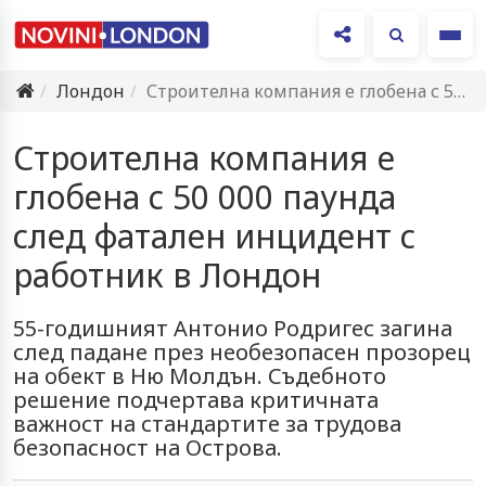
Ме
Лондон
Строителна компания е глобена с 50 000 паунда след фатален…
Строителна компания е
глобена с 50 000 паунда
след фатален инцидент с
работник в Лондон
55-годишният Антонио Родригес загина
след падане през необезопасен прозорец
на обект в Ню Молдън. Съдебното
решение подчертава критичната
важност на стандартите за трудова
безопасност на Острова.