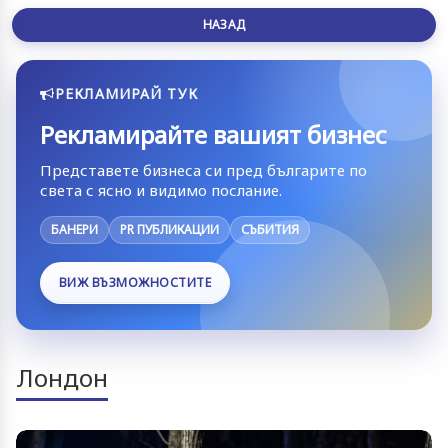
НАЗАД
РЕКЛАМИРАЙ ТУК
Рекламирайте вашият бизнес
Представете бизнеса си пред българите по
света с ясно и видимо послание.
БАНЕРИ
PR ПУБЛИКАЦИИ
СЪБИТИЯ
ВИЖ ВЪЗМОЖНОСТИТЕ
Лондон