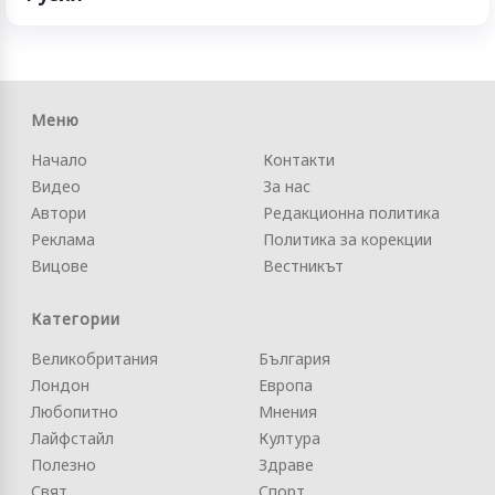
Меню
Начало
Контакти
Видео
За нас
Автори
Редакционна политика
Реклама
Политика за корекции
Вицове
Вестникът
Категории
Великобритания
България
Лондон
Европа
Любопитно
Мнения
Лайфстайл
Култура
Полезно
Здраве
Свят
Спорт