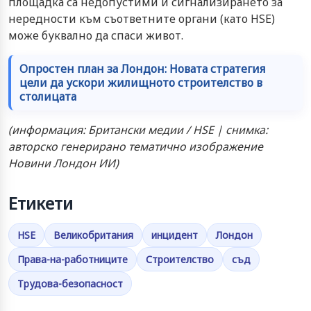
площадка са недопустими и сигнализирането за
нередности към съответните органи (като HSE)
може буквално да спаси живот.
Опростен план за Лондон: Новата стратегия
цели да ускори жилищното строителство в
столицата
(информация: Британски медии / HSE | снимка:
авторско генерирано тематично изображение
Новини Лондон ИИ)
Етикети
HSE
Великобритания
инцидент
Лондон
Права-на-работниците
Строителство
съд
Трудова-безопасност