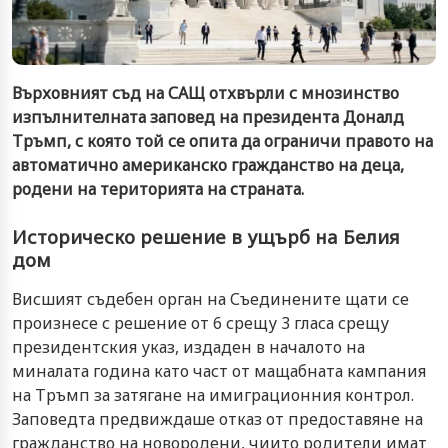
Върховният съд на САЩ отхвърли с мнозинство
изпълнителната заповед на президента Доналд
Тръмп, с която той се опита да ограничи правото на
автоматично американско гражданство на деца,
родени на територията на страната.
Историческо решение в ущърб на Белия
дом
Висшият съдебен орган на Съединените щати се
произнесе с решение от 6 срещу 3 гласа срещу
президентския указ, издаден в началото на
миналата година като част от мащабната кампания
на Тръмп за затягане на имиграционния контрол.
Заповедта предвиждаше отказ от предоставяне на
гражданство на новородени, чиито родители имат