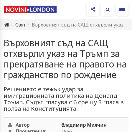
Ме
Свят
Върховният съд на САЩ отхвърли указ на Тръмп за прекратяване…
Върховният съд на САЩ
отхвърли указ на Тръмп за
прекратяване на правото на
гражданство по рождение
Решението е тежък удар за
имиграционната политика на Доналд
Тръмп. Съдът гласува с 6 срещу 3 гласа в
полза на Конституцията.
Автор:
Владимир Милчин
Прочитания:
1956