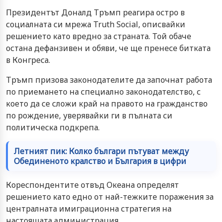
Президентът Доналд Тръмп реагира остро в
социалната си мрежа Truth Social, описвайки
решението като вредно за страната. Той обаче
остана дефанзивен и обяви, че ще пренесе битката
в Конгреса.
Тръмп призова законодателите да започнат работа
по приемането на специално законодателство, с
което да се сложи край на правото на гражданство
по рождение, уверявайки ги в пълната си
политическа подкрепа.
Летният пик: Колко българи пътуват между
Обединеното кралство и България в цифри
Кореспондентите отвъд Океана определят
решението като едно от най-тежките поражения за
централната имиграционна стратегия на
настоящата администрация.