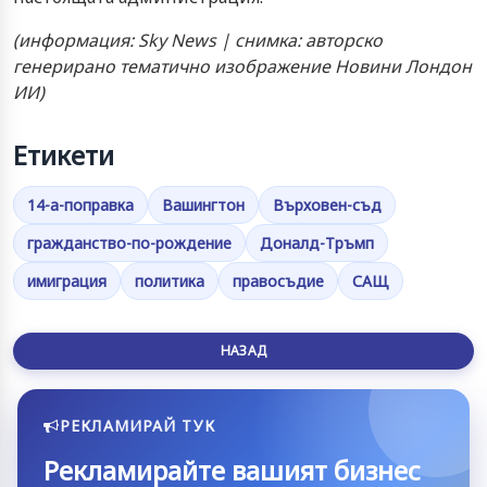
(информация: Sky News | снимка: авторско
генерирано тематично изображение Новини Лондон
ИИ)
Етикети
14-а-поправка
Вашингтон
Върховен-съд
гражданство-по-рождение
Доналд-Тръмп
имиграция
политика
правосъдие
САЩ
НАЗАД
РЕКЛАМИРАЙ ТУК
Рекламирайте вашият бизнес