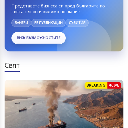
Представете бизнеса си пред българите по
света с ясно и видимо послание.
БАНЕРИ
PR ПУБЛИКАЦИИ
СЪБИТИЯ
ВИЖ ВЪЗМОЖНОСТИТЕ
Свят
BREAKING
LIVE