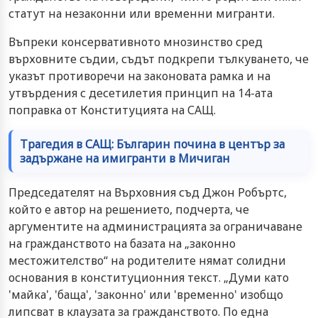
статут на незаконни или временни мигранти.
Въпреки консервативното мнозинство сред
върховните съдии, съдът подкрепи тълкуването, че
указът противоречи на законовата рамка и на
утвърдения с десетилетия принцип на 14-ата
поправка от Конституцията на САЩ.
Трагедия в САЩ: Българин почина в център за
задържане на имигранти в Мичиган
Председателят на Върховния съд Джон Робъртс,
който е автор на решението, подчерта, че
аргументите на администрацията за ограничаване
на гражданството на базата на „законно
местожителство“ на родителите нямат солидни
основания в конституционния текст. „Думи като
'майка', 'баща', 'законно' или 'временно' изобщо
липсват в клаузата за гражданството. По една