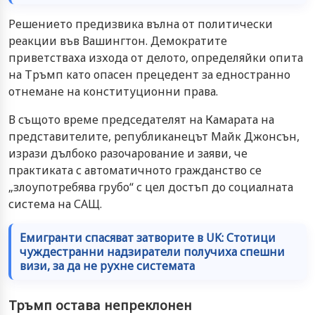
Решението предизвика вълна от политически
реакции във Вашингтон. Демократите
приветстваха изхода от делото, определяйки опита
на Тръмп като опасен прецедент за едностранно
отнемане на конституционни права.
В същото време председателят на Камарата на
представителите, републиканецът Майк Джонсън,
изрази дълбоко разочарование и заяви, че
практиката с автоматичното гражданство се
„злоупотребява грубо“ с цел достъп до социалната
система на САЩ.
Емигранти спасяват затворите в UK: Стотици
чуждестранни надзиратели получиха спешни
визи, за да не рухне системата
Тръмп остава непреклонен