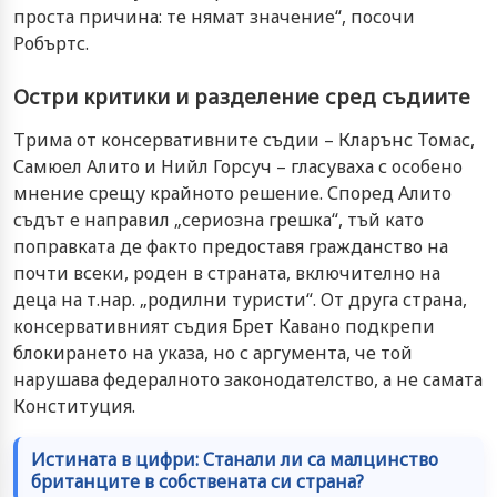
проста причина: те нямат значение“, посочи
Робъртс.
Остри критики и разделение сред съдиите
Трима от консервативните съдии – Кларънс Томас,
Самюел Алито и Нийл Горсуч – гласуваха с особено
мнение срещу крайното решение. Според Алито
съдът е направил „сериозна грешка“, тъй като
поправката де факто предоставя гражданство на
почти всеки, роден в страната, включително на
деца на т.нар. „родилни туристи“. От друга страна,
консервативният съдия Брет Кавано подкрепи
блокирането на указа, но с аргумента, че той
нарушава федералното законодателство, а не самата
Конституция.
Истината в цифри: Станали ли са малцинство
британците в собствената си страна?