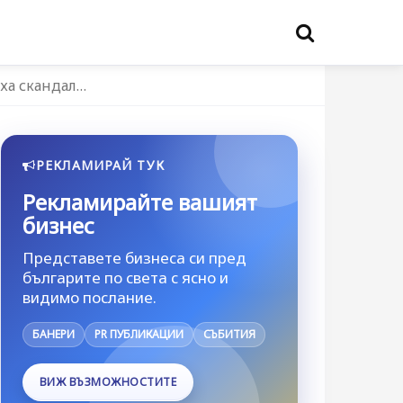
ха скандал…
РЕКЛАМИРАЙ ТУК
Рекламирайте вашият
бизнес
Представете бизнеса си пред
българите по света с ясно и
видимо послание.
БАНЕРИ
PR ПУБЛИКАЦИИ
СЪБИТИЯ
ВИЖ ВЪЗМОЖНОСТИТЕ