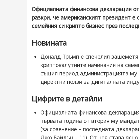
Официалната финансова декларация от
разкри, че американският президент е 
семейния си крипто бизнес през послед
Новината
Доналд Тръмп е спечелил зашеметя
криптовалутните начинания на семей
същия период администрацията му а
директни ползи за дигиталната инду
Цифрите в детайли
Официалната финансова декларация
първата година от втория му мандат
(за сравнение – последната деклара
Джо Байдън – 11). От нея става ясно,