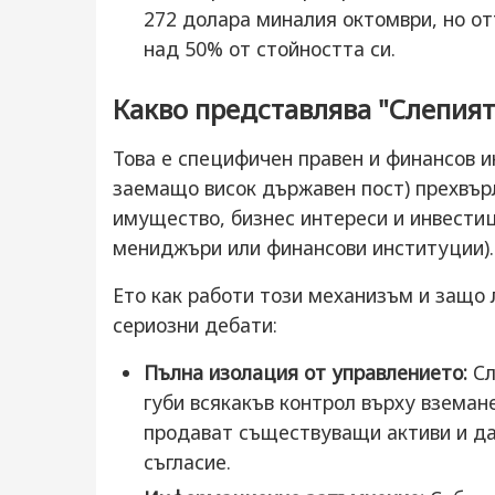
272 долара миналия октомври, но от
над 50% от стойността си.
Какво представлява "Слепият т
Това е специфичен правен и финансов и
заемащо висок държавен пост) прехвър
имущество, бизнес интереси и инвести
мениджъри или финансови институции).
Ето как работи този механизъм и защо 
сериозни дебати:
Пълна изолация от управлението:
Сл
губи всякакъв контрол върху вземан
продават съществуващи активи и да 
съгласие.