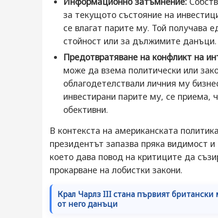
Информационно затъмнение:
Собств
за текущото състояние на инвестици
се влагат парите му. Той получава 
стойност или за дължимите данъци.
Предотвратяване на конфликт на ин
може да взема политически или зак
облагодетелствали личния му бизнес.
инвестирани парите му, се приема, 
обективни.
В контекста на американската политика,
президентът запазва пряка видимост и 
което дава повод на критиците да съзи
прокарване на лобистки закони.
Крал Чарлз III стана първият британски
от него данъци