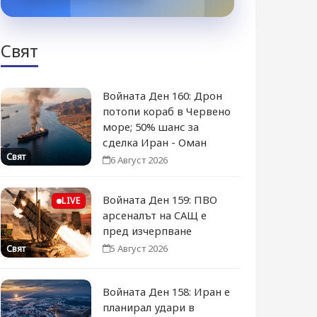
Свят
Войната Ден 160: Дрон
потопи кораб в Червено
море; 50% шанс за
сделка Иран - Оман
Свят
6 Август 2026
Войната Ден 159: ПВО
LIVE
арсеналът на САЩ е
пред изчерпване
5 Август 2026
Свят
Войната Ден 158: Иран е
планирал удари в