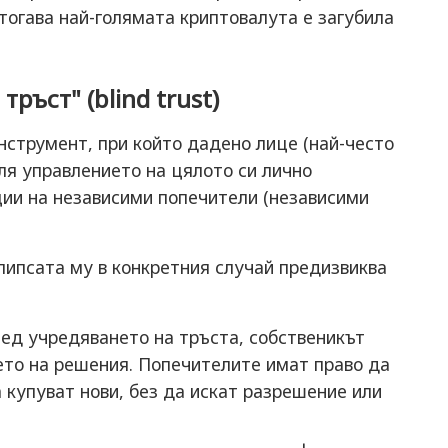
тогава най-голямата криптовалута е загубила
ръст" (blind trust)
нструмент, при който дадено лице (най-често
ля управлението на цялото си лично
ции на независими попечители (независими
липсата му в конкретния случай предизвиква
ед учредяването на тръста, собственикът
ето на решения. Попечителите имат право да
купуват нови, без да искат разрешение или