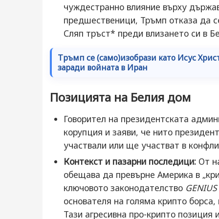
чуждестранно влияние върху държавн
предшественици, Тръмп отказа да се
Сляп тръст* преди влизането си в Б
Тръмп се (само)изобрази като Исус Хрис
заради войната в Иран
Позицията на Белия дом
Говорител на президентската админ
корупция и заяви, че нито президент
участвали или ще участват в конфли
Контекст и пазарни последици:
От н
обещава да превърне Америка в „кри
ключовото законодателство
GENIUS 
основателя на голяма крипто борса,
Тази агресивна про-крипто позиция 