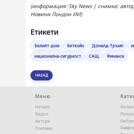
(информация: Sky News | снимка: авт
Новини Лондон ИИ)
Етикети
Белият-дом
Биткойн
Доналд-Тръмп
и
национална-сигурност
САЩ
Финанси
НАЗАД
Меню
Кате
Начало
Велик
Видео
Лондо
Автори
Любоп
Реклама
Лайфст