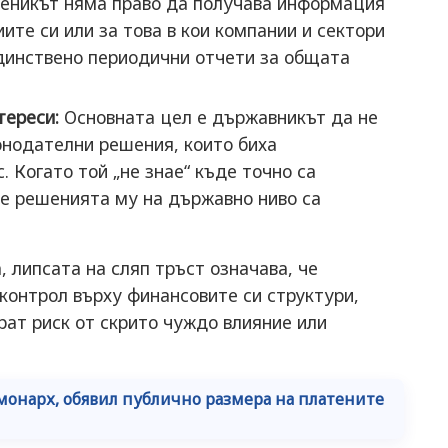
еникът няма право да получава информация
ите си или за това в кои компании и сектори
единствено периодични отчети за общата
тереси:
Основната цел е държавникът да не
онодателни решения, които биха
 Когато той „не знае“ къде точно са
че решенията му на държавно ниво са
 липсата на сляп тръст означава, че
контрол върху финансовите си структури,
рат риск от скрито чуждо влияние или
 монарх, обявил публично размера на платените