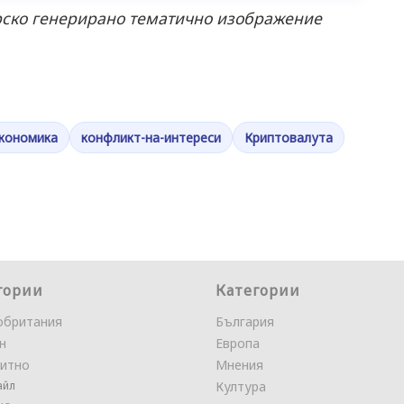
орско генерирано тематично изображение
кономика
конфликт-на-интереси
Криптовалута
гории
Категории
обритания
България
н
Европа
итно
Мнения
айл
Култура