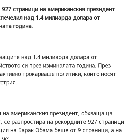
 927 страници на американския президент
спечелил над 1.4 милиарда долара от
ната година.
ващите над 1.4 милиарда долара от
ството си през изминалата година. През
ктивно прокарваше политики, които носят
стрия.
 на американския президент, обхващаща
, се разпростира на рекордните 927 страници
ция на Барак Обама беше от 9 страници, а на
 че: