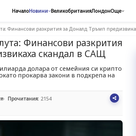
Начало
Новини
Великобритания
Лондон
Още
та: Финансови разкрития за Доналд Тръмп предизвика
лута: Финансови разкрития
извикаха скандал в САЩ
милиарда долара от семейния си крипто
окато прокарва закони в подкрепа на
Прочитания:
2154