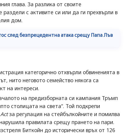
ия глава. За разлика от своите
 раздели с активите си или да ги прехвърли в
елия дом.
тос след безпрецедентна атака срещу Папа Лъв
истрация категорично отхвърли обвиненията в
ът, нито неговото семейство някога са
кт на интереси.
ачалото на предизборната си кампания Тръмп
пто столицата на света“. Той подкрепи
Act
за регулация на стейбълкойните и помилва
 нарушила правилата срещу прането на пари.
изстреля Биткойн до исторически връх от 126