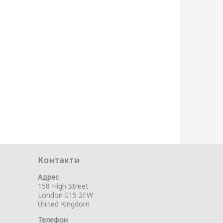
Контакти
Адрес
158 High Street
London E15 2FW
United Kingdom
Телефон