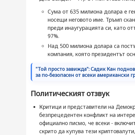
Сума от 635 милиона долара е ге
носещи неговото име. Тръмп ска
преди инаугурацията си, като отт
97%.
Над 500 милиона долара са постъп
компания, която президентът осн
"Той просто завижда": Садик Кан подно
за по-безопасен от всеки американски г
Политическият отзвук
Критици и представители на Демокр
безпрецедентен конфликт на интере
официално писмо, че всеки - включи
скрито да купува тези криптовалути