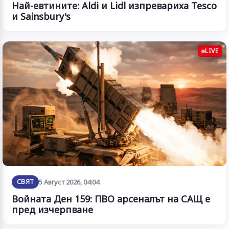
Най-евтините: Aldi и Lidl изпревариха Tesco
и Sainsbury's
LIVE
СВЯТ
5 Август 2026, 04:04
Войната Ден 159: ПВО арсеналът на САЩ е
пред изчерпване