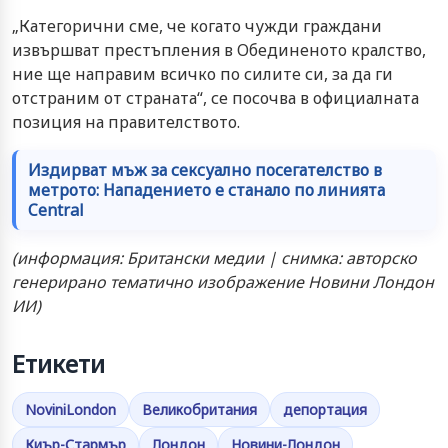
„Категорични сме, че когато чужди граждани
извършват престъпления в Обединеното кралство,
ние ще направим всичко по силите си, за да ги
отстраним от страната“, се посочва в официалната
позиция на правителството.
Издирват мъж за сексуално посегателство в
метрото: Нападението е станало по линията
Central
(информация: Британски медии | снимка: авторско
генерирано тематично изображение Новини Лондон
ИИ)
Етикети
NoviniLondon
Великобритания
депортация
Киър-Стармър
Лондон
Новини-Лондон