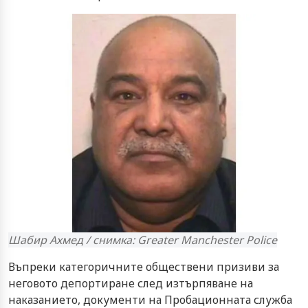
Шабир Ахмед / снимка: Greater Manchester Police
Въпреки категоричните обществени призиви за
неговото депортиране след изтърпяване на
наказанието, документи на Пробационната служба