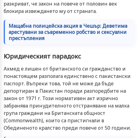
разкриват, че закон на повече от половин век
блокира извеждането му от страната.
Мащабна полицейска акция в Чешър: Деветима
арестувани за съвременно робство и сексуални
престъпления
Юридическият парадокс
Ахмед е лишен от британското си гражданство и
понастоящем разполага единствено с пакистански
паспорт. Въпреки това, той не може да бъде
депортиран в Пакистан поради разпоредбите на
закон от 1971 г. Този нормативен акт изрично
забранява принудителното отстраняване на малка
група граждани на Британската общност
(Commonwealth), които са пристигнали в
Обединеното кралство преди повече от 50 години.