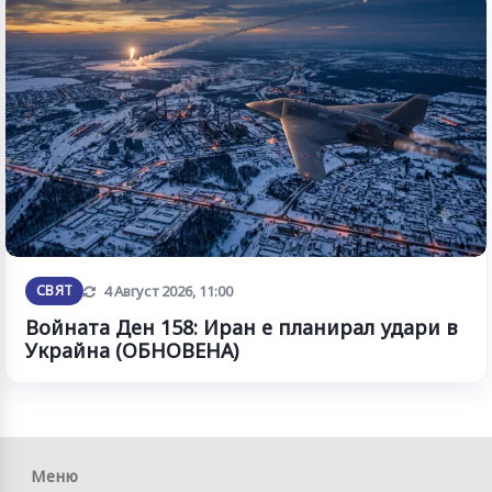
Обновена
СВЯТ
4 Август 2026, 11:00
Войната Ден 158: Иран е планирал удари в
Украйна (ОБНОВЕНА)
Меню