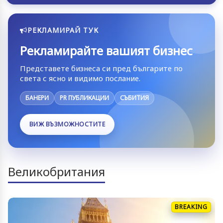
РЕКЛАМИРАЙ ТУК
Рекламирайте вашият бизнес
Представете бизнеса си пред българите по
света с ясно и видимо послание.
БАНЕРИ
PR ПУБЛИКАЦИИ
СЪБИТИЯ
ВИЖ ВЪЗМОЖНОСТИТЕ
Великобритания
BREAKING