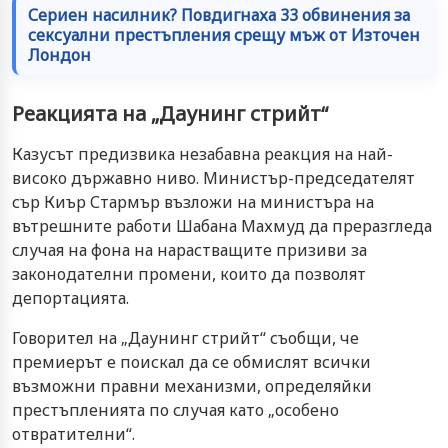
Сериен насилник? Повдигнаха 33 обвинения за
сексуални престъпления срещу мъж от Източен
Лондон
Реакцията на „Даунинг стрийт“
Казусът предизвика незабавна реакция на най-
високо държавно ниво. Министър-председателят
сър Киър Стармър възложи на министъра на
вътрешните работи Шабана Махмуд да преразгледа
случая на фона на нарастващите призиви за
законодателни промени, които да позволят
депортацията.
Говорител на „Даунинг стрийт“ съобщи, че
премиерът е поискал да се обмислят всички
възможни правни механизми, определяйки
престъпленията по случая като „особено
отвратителни“.