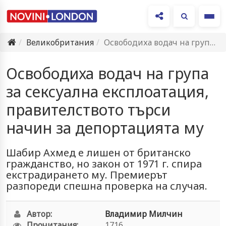
Ме
Великобритания
Освободиха водач на група за сексуална експлоатация, правителството търси начин…
Освободиха водач на група
за сексуална експлоатация,
правителството търси
начин за депортацията му
Шабир Ахмед е лишен от британско
гражданство, но закон от 1971 г. спира
екстрадирането му. Премиерът
разпореди спешна проверка на случая.
Автор:
Владимир Милчин
Прочитания:
1716