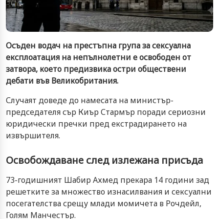
Осъден водач на престъпна група за сексуална
експлоатация на непълнолетни е освободен от
затвора, което предизвика остри обществени
дебати във Великобритания.
Случаят доведе до намесата на министър-
председателя сър Киър Стармър поради сериозни
юридически пречки пред екстрадирането на
извършителя.
Освобождаване след излежана присъда
73-годишният Шабир Ахмед прекара 14 години зад
решетките за множество изнасилвания и сексуални
посегателства срещу млади момичета в Рочдейл,
Голям Манчестър.