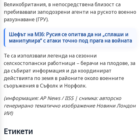
Великобритания, в непосредствена близост са
пребивавали заподозрени агенти на руското военно
разузнаване (ГРУ).
Шефът на MI6: Русия се опитва да ни „сплаши и
манипулира“ с атаки точно под прага на войната
Те са използвали легенда на сезонни
селскостопански работници – берачи на плодове, за
да събират информация и да координират
действията по земя в районите около военните
съоръжения в Съфолк и Норфолк.
(информация: AP News / IISS | снимка: авторско
генерирано тематично изображение Новини Лондон
ИИ)
Етикети