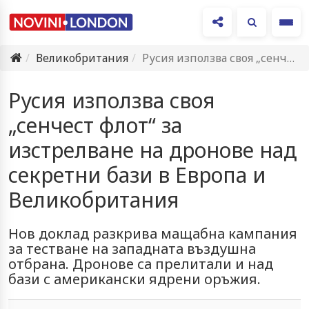
Ме
Великобритания
Русия използва своя „сенчест флот“ за изстрелване на дронове над…
Русия използва своя
„сенчест флот“ за
изстрелване на дронове над
секретни бази в Европа и
Великобритания
Нов доклад разкрива мащабна кампания
за тестване на западната въздушна
отбрана. Дронове са прелитали и над
бази с американски ядрени оръжия.