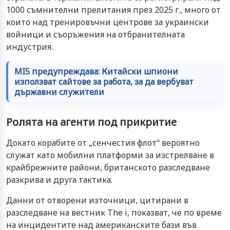
1000 съмнителни прелитания през 2025 г., много от
които над тренировъчни центрове за украински
войници и съоръжения на отбранителната
индустрия.
MI5 предупреждава: Китайски шпиони
използват сайтове за работа, за да вербуват
държавни служители
Ролята на агенти под прикритие
Докато корабите от „сенчестия флот“ вероятно
служат като мобилни платформи за изстрелване в
крайбрежните райони, британското разследване
разкрива и друга тактика.
Данни от отворени източници, цитирани в
разследване на вестник The i, показват, че по време
на инцидентите над американските бази във