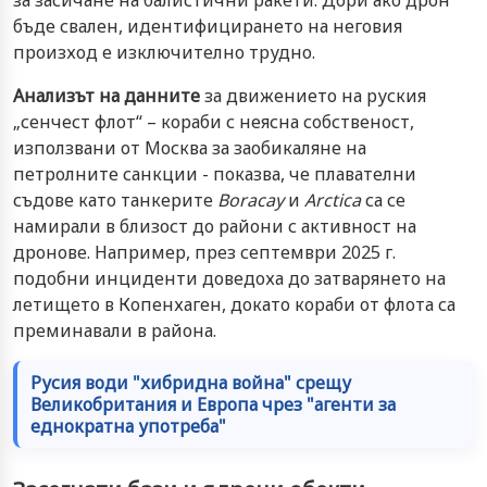
бъде свален, идентифицирането на неговия
произход е изключително трудно.
Анализът на данните
за движението на руския
„сенчест флот“ – кораби с неясна собственост,
използвани от Москва за заобикаляне на
петролните санкции - показва, че плавателни
съдове като танкерите
Boracay
и
Arctica
са се
намирали в близост до райони с активност на
дронове. Например, през септември 2025 г.
подобни инциденти доведоха до затварянето на
летището в Копенхаген, докато кораби от флота са
преминавали в района.
Русия води "хибридна война" срещу
Великобритания и Европа чрез "агенти за
еднократна употреба"