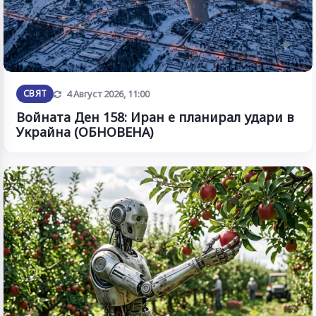
Обновена
СВЯТ
4 Август 2026, 11:00
Войната Ден 158: Иран е планирал удари в
Украйна (ОБНОВЕНА)