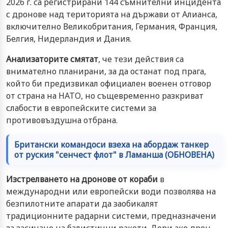
2026 г. са регистрирани 144 съмнителни инцидента
с дронове над територията на държави от Алианса,
включително Великобритания, Германия, Франция,
Белгия, Нидерландия и Дания.
Анализаторите смятат
, че тези действия са
внимателно планирани, за да останат под прага,
който би предизвикал официален военен отговор
от страна на НАТО, но същевременно разкриват
слабости в европейските системи за
противовъздушна отбрана.
Британски командоси взеха на абордаж танкер
от руския "сенчест флот" в Ламанша (ОБНОВЕНА)
Изстрелването на дронове от кораби
в
международни или европейски води позволява на
безпилотните апарати да заобикалят
традиционните радарни системи, предназначени
за засичане на балистични ракети. Дори ако дрон