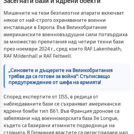
Засегнати бази и ядрени обекти
Мишените на тези безпилотни апарати включват
някои от най-строго охраняваните военни
инсталации в Европа. Във Великобритания
американските военновъздушни сили потвърдиха
за множество прелитания над четири техни бази
през ноември 2024 г., сред които RAF Lakenheath,
RAF Mildenhall и RAF Feltwell.
„Синовете и дъщерите на Великобритания
трябва да са готови за война“: Стъписващо
предупреждение от шефа на армията!
Според експертите от IISS, в редица от
наблюдаваните бази се съхраняват американски
ядрени бомби тип B61. Във Франция дронове са
забелязани над военноморската база Ile Longue,
където са базирани атомните подводници на
страната. В Германия властите са регистрирали над