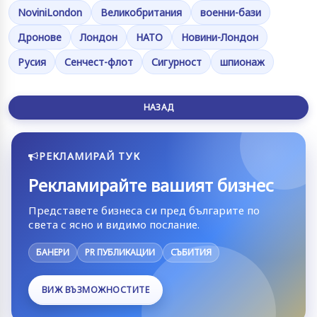
NoviniLondon
Великобритания
военни-бази
Дронове
Лондон
НАТО
Новини-Лондон
Русия
Сенчест-флот
Сигурност
шпионаж
НАЗАД
РЕКЛАМИРАЙ ТУК
Рекламирайте вашият бизнес
Представете бизнеса си пред българите по
света с ясно и видимо послание.
БАНЕРИ
PR ПУБЛИКАЦИИ
СЪБИТИЯ
ВИЖ ВЪЗМОЖНОСТИТЕ