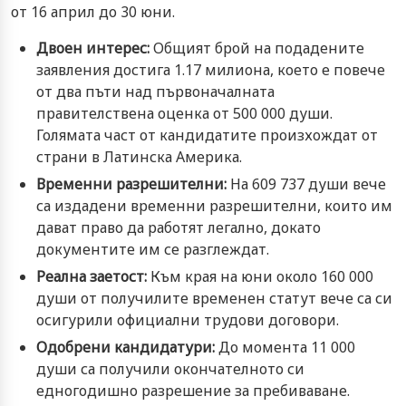
от 16 април до 30 юни.
Двоен интерес:
Общият брой на подадените
заявления достига 1.17 милиона, което е повече
от два пъти над първоначалната
правителствена оценка от 500 000 души.
Голямата част от кандидатите произхождат от
страни в Латинска Америка.
Временни разрешителни:
На 609 737 души вече
са издадени временни разрешителни, които им
дават право да работят легално, докато
документите им се разглеждат.
Реална заетост:
Към края на юни около 160 000
души от получилите временен статут вече са си
осигурили официални трудови договори.
Одобрени кандидатури:
До момента 11 000
души са получили окончателното си
едногодишно разрешение за пребиваване.