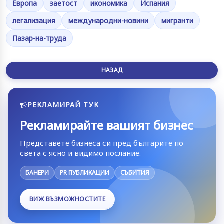
Европа
заетост
икономика
Испания
легализация
международни-новини
мигранти
Пазар-на-труда
НАЗАД
РЕКЛАМИРАЙ ТУК
Рекламирайте вашият бизнес
Представете бизнеса си пред българите по
света с ясно и видимо послание.
БАНЕРИ
PR ПУБЛИКАЦИИ
СЪБИТИЯ
ВИЖ ВЪЗМОЖНОСТИТЕ