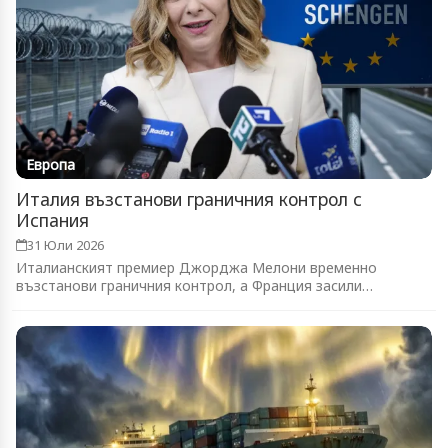
Европа
Италия възстанови граничния контрол с
Испания
31 Юли 2026
Италианският премиер Джорджа Мелони временно
възстанови граничния контрол, а Франция засили
патрулите...