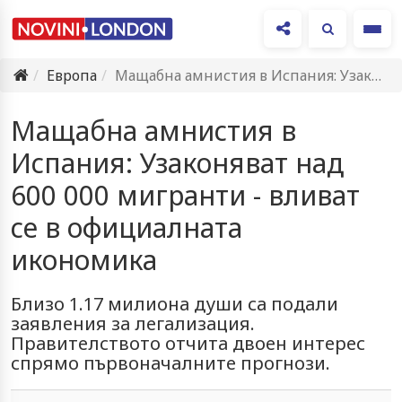
Ме
Европа
Мащабна амнистия в Испания: Узаконяват над 600 000 мигранти -…
Мащабна амнистия в
Испания: Узаконяват над
600 000 мигранти - вливат
се в официалната
икономика
Близо 1.17 милиона души са подали
заявления за легализация.
Правителството отчита двоен интерес
спрямо първоначалните прогнози.