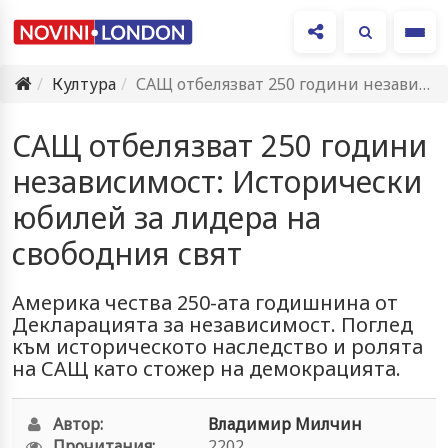
Ме
Култура
САЩ отбелязват 250 години независимост: Исторически юбилей за лидера на…
САЩ отбелязват 250 години
независимост: Исторически
юбилей за лидера на
свободния свят
Америка чества 250-ата годишнина от
Декларацията за независимост. Поглед
към историческото наследство и ролята
на САЩ като стожер на демокрацията.
Автор:
Владимир Милчин
Прочитания:
2202