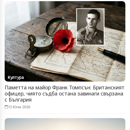
Култура
Паметта на майор Франк Томпсън: Британският
офицер, чиято съдба остана завинаги свързана
с България
13 Юни 2026