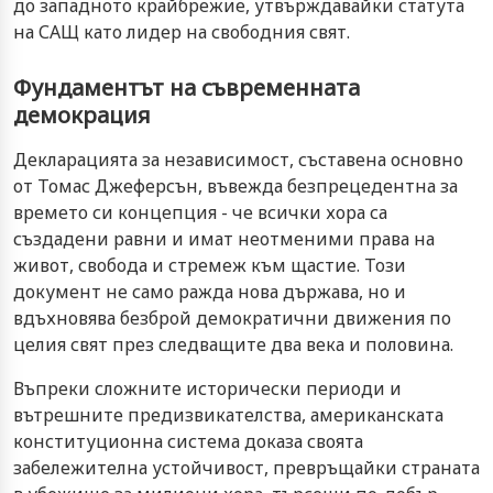
до западното крайбрежие, утвърждавайки статута
на САЩ като лидер на свободния свят.
Фундаментът на съвременната
демокрация
Декларацията за независимост, съставена основно
от Томас Джеферсън, въвежда безпрецедентна за
времето си концепция - че всички хора са
създадени равни и имат неотменими права на
живот, свобода и стремеж към щастие. Този
документ не само ражда нова държава, но и
вдъхновява безброй демократични движения по
целия свят през следващите два века и половина.
Въпреки сложните исторически периоди и
вътрешните предизвикателства, американската
конституционна система доказа своята
забележителна устойчивост, превръщайки страната