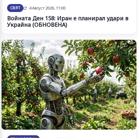
Обновена
СВЯТ
4 Август 2026, 11:00
Войната Ден 158: Иран е планирал удари в
Украйна (ОБНОВЕНА)