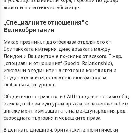
в убежище за милиони хора, търсещи по-добър
живот и политическо убежище.
„Специалните отношения“ с
Великобритания
Макар празникът да отбелязва отделянето от
Британската империя, днес връзката между
Лондон и Вашингтон е по-силна от всякога. Т.нар.
„специални отношения“ (Special Relationship),
изковани в годините на световни конфликти и
Студената война, остават ключов фактор за
глобалната сигурност.
Обединеното кралство и САЩ споделят не само общ
език и дълбоки културни връзки, но и непоколебим
ангажимент към защитата на международния ред,
свободната търговия и човешките права.
В ден като днешния, британските политически