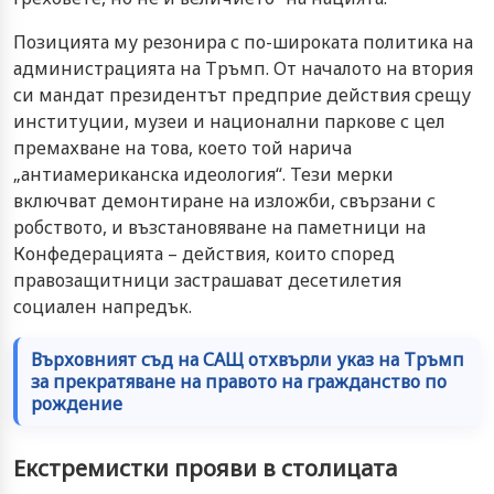
Позицията му резонира с по-широката политика на
администрацията на Тръмп. От началото на втория
си мандат президентът предприе действия срещу
институции, музеи и национални паркове с цел
премахване на това, което той нарича
„антиамериканска идеология“. Тези мерки
включват демонтиране на изложби, свързани с
робството, и възстановяване на паметници на
Конфедерацията – действия, които според
правозащитници застрашават десетилетия
социален напредък.
Върховният съд на САЩ отхвърли указ на Тръмп
за прекратяване на правото на гражданство по
рождение
Екстремистки прояви в столицата