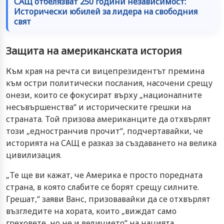
САЩ отбелязват 250 години независимост:
Исторически юбилей за лидера на свободния
свят
Защита на американската история
Към края на речта си вицепрезидентът премина
към остри политически послания, насочени срещу
онези, които се фокусират върху „националните
несъвършенства“ и историческите грешки на
страната. Той призова американците да отхвърлят
този „едностранчив прочит“, подчертавайки, че
историята на САЩ е разказ за създаването на велика
цивилизация.
„Те ще ви кажат, че Америка е просто поредната
страна, в която слабите се борят срещу силните.
Грешат,“ заяви Ванс, призовавайки да се отхвърлят
възгледите на хората, които „виждат само
греховете, но не и величието“ на нацията.