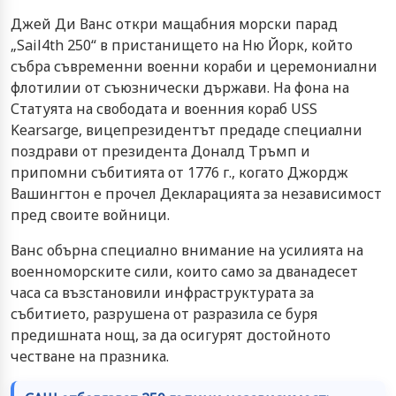
Джей Ди Ванс откри мащабния морски парад
„Sail4th 250“ в пристанището на Ню Йорк, който
събра съвременни военни кораби и церемониални
флотилии от съюзнически държави. На фона на
Статуята на свободата и военния кораб USS
Kearsarge, вицепрезидентът предаде специални
поздрави от президента Доналд Тръмп и
припомни събитията от 1776 г., когато Джордж
Вашингтон е прочел Декларацията за независимост
пред своите войници.
Ванс обърна специално внимание на усилията на
военноморските сили, които само за дванадесет
часа са възстановили инфраструктурата за
събитието, разрушена от разразила се буря
предишната нощ, за да осигурят достойното
честване на празника.