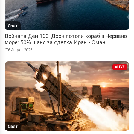
Свят
Войната Ден 160: Дрон потопи кораб в Червено
море; 50% шанс за сделка Иран - Оман
6 Август 2026
LIVE
Свят