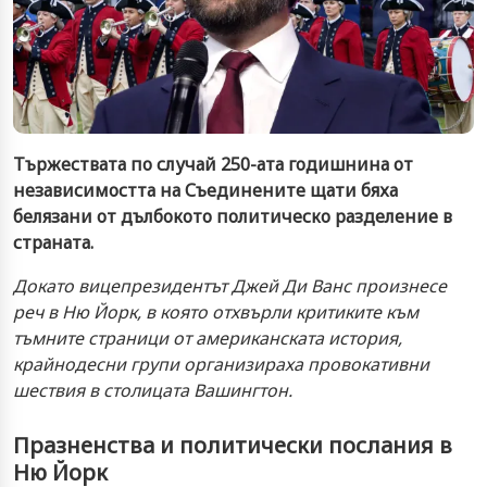
Тържествата по случай 250-ата годишнина от
независимостта на Съединените щати бяха
белязани от дълбокото политическо разделение в
страната.
Докато вицепрезидентът Джей Ди Ванс произнесе
реч в Ню Йорк, в която отхвърли критиките към
тъмните страници от американската история,
крайнодесни групи организираха провокативни
шествия в столицата Вашингтон.
Празненства и политически послания в
Ню Йорк