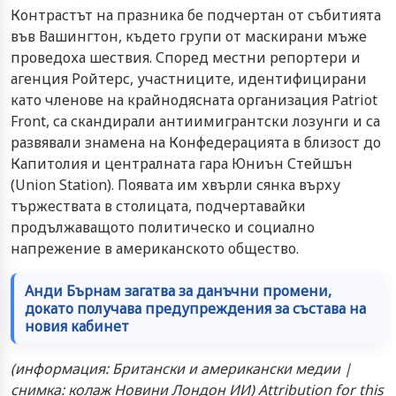
Контрастът на празника бе подчертан от събитията
във Вашингтон, където групи от маскирани мъже
проведоха шествия. Според местни репортери и
агенция Ройтерс, участниците, идентифицирани
като членове на крайнодясната организация Patriot
Front, са скандирали антиимигрантски лозунги и са
развявали знамена на Конфедерацията в близост до
Капитолия и централната гара Юниън Стейшън
(Union Station). Появата им хвърли сянка върху
тържествата в столицата, подчертавайки
продължаващото политическо и социално
напрежение в американското общество.
Анди Бърнам загатва за данъчни промени,
докато получава предупреждения за състава на
новия кабинет
(информация: Британски и американски медии |
снимка: колаж Новини Лондон ИИ) Attribution for this