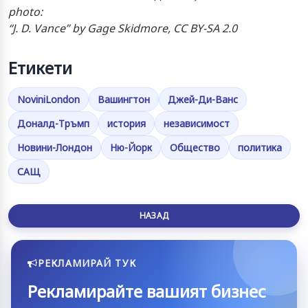
photo:
“J. D. Vance” by Gage Skidmore, CC BY-SA 2.0
Етикети
NoviniLondon
Вашингтон
Джей-Ди-Ванс
Доналд-Тръмп
история
независимост
Новини-Лондон
Ню-Йорк
Общество
политика
САЩ
НАЗАД
РЕКЛАМИРАЙ ТУК
Рекламирайте вашият бизнес