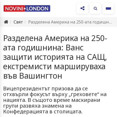
Ме
Свят
Разделена Америка на 250-ата годишнина: Ванс защити историята на САЩ,…
Разделена Америка на 250-
ата годишнина: Ванс
защити историята на САЩ,
екстремисти маршируваха
във Вашингтон
Вицепрезидентът призова да се
отхвърли фокусът върху „греховете“ на
нацията. В същото време маскирани
групи развяха знамена на
Конфедерацията в столицата.