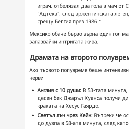
играч, отбелязал два гола в мач от
"Ацтека", след аржентинската леге
срещу Белгия през 1986 г.
Мексико обаче бързо върна един гол ма
запазвайки интригата жива.
Драмата на второто полуврем
Ако първото полувреме беше интензивно
нерви.
Англия с 10 души:
В 53-тата минута,
десен бек Джаръл Куанса получи дир
краката на Хесус Гаярдо.
Светъл лъч чрез Кейн:
Въпреки че ос
до дузпа в 58-ата минута, след кат