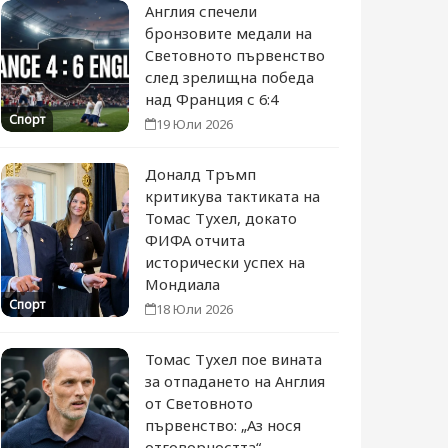
Англия спечели
бронзовите медали на
Световното първенство
след зрелищна победа
над Франция с 6:4
Спорт
19 Юли 2026
Доналд Тръмп
критикува тактиката на
Томас Тухел, докато
ФИФА отчита
исторически успех на
Мондиала
Спорт
18 Юли 2026
Томас Тухел пое вината
за отпадането на Англия
от Световното
първенство: „Аз нося
отговорността“