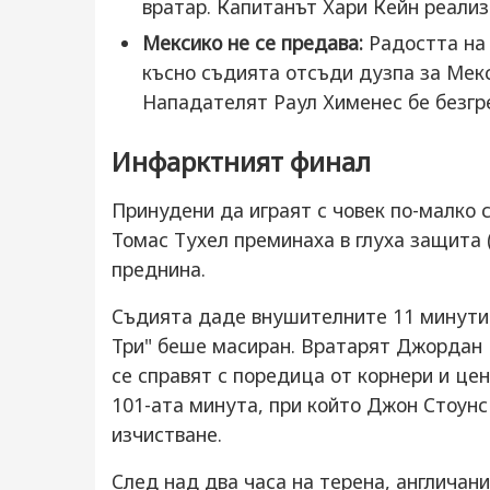
вратар. Капитанът Хари Кейн реализ
Мексико не се предава:
Радостта на 
късно съдията отсъди дузпа за Мекс
Нападателят Раул Хименес бе безгре
Инфарктният финал
Принудени да играят с човек по-малко 
Томас Тухел преминаха в глуха защита (
преднина.
Съдията даде внушителните 11 минути 
Три" беше масиран. Вратарят Джордан
се справят с поредица от корнери и це
101-ата минута, при който Джон Стоунс 
изчистване.
След над два часа на терена, англичан