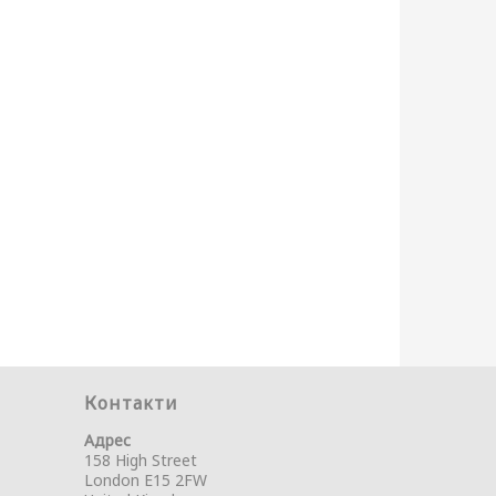
Контакти
Адрес
158 High Street
London E15 2FW