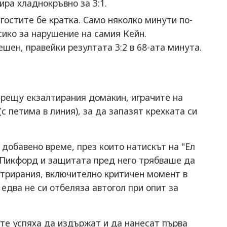
ира хладнокръвно за 3:1.
гостите бе кратка. Само няколко минути по-
ико за нарушение на самия Кейн.
шен, правейки резултата 3:2 в 68-ата минута.
срещу екзалтирания домакин, играчите на
с петима в линия), за да запазят крехката си
добавено време, през които натискът на "Ел
 Пикфорд и защитата пред него трябваше да
нтрирания, включително критичен момент в
едва не си отбеляза автогол при опит за
ите успяха да издържат и да нанесат първа