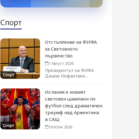
Спорт
Отстъпление на ФИФА
за Световното
първенство
1 Август 2026
Президентът на ФИФА
Спорт
Джани Инфантино
официално оттегли плана
за продажба на дял...
Испания е новият
световен шампион по
футбол след драматичен
триумф над Аржентина
в САЩ
Спорт
19 Юли 2026