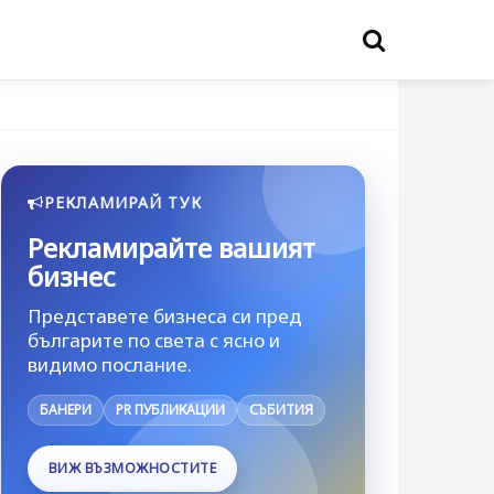
РЕКЛАМИРАЙ ТУК
Рекламирайте вашият
бизнес
Представете бизнеса си пред
българите по света с ясно и
видимо послание.
БАНЕРИ
PR ПУБЛИКАЦИИ
СЪБИТИЯ
ВИЖ ВЪЗМОЖНОСТИТЕ