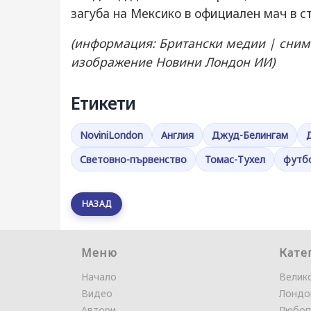
загуба на Мексико в официален мач в с
(информация: Британски медии | сним
изображение Новини Лондон ИИ)
Етикети
NoviniLondon
Англия
Джуд-Белингам
Световно-първенство
Томас-Тухел
футб
НАЗАД
Меню
Кате
Начало
Велик
Видео
Лондо
Автори
Любоп