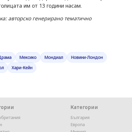
толицата им от 13 години насам.
ка: авторско генерирано тематично
Драма
Мексико
Мондиал
Новини-Лондон
ол
Хари-Кейн
гории
Категории
обритания
България
н
Европа
итно
Мнения