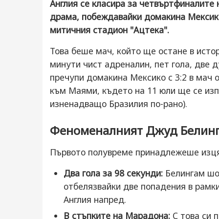
Англия се класира за четвъртфиналите
драма, побеждавайки домакина Мексико
митичния стадион "Ацтека".
Това беше мач, който ще остане в исто
минути чист адреналин, пет гола, две д
пречупи домакина Мексико с 3:2 в мач 
към Маями, където на 11 юли ще се из
изненадващо Бразилия по-рано).
Феноменалният Джуд Белин
Първото полувреме принадлежеше изця
Два гола за 98 секунди:
Белингам шо
отбелязвайки две попадения в рамки
Англия напред.
В стъпките на Марадона:
С това си 