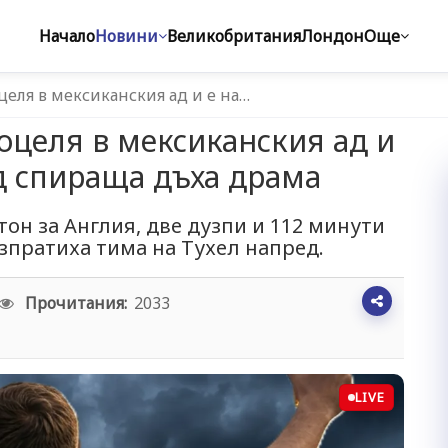
Начало
Новини
Великобритания
Лондон
Още
целя в мексиканския ад и е на…
оцеля в мексиканския ад и
д спираща дъха драма
тон за Англия, две дузпи и 112 минути
зпратиха тима на Тухел напред.
Прочитания:
2033
LIVE