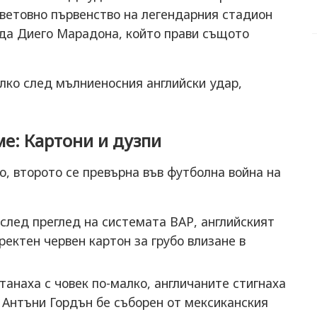
 Световно първенство на легендарния стадион
нда Диего Марадона, който прави същото
лко след мълниеносния английски удар,
е: Картони и дузпи
, второто се превърна във футболна война на
 след преглед на системата ВАР, английският
ектен червен картон за грубо влизане в
танаха с човек по-малко, англичаните стигнаха
о Антъни Гордън бе съборен от мексиканския