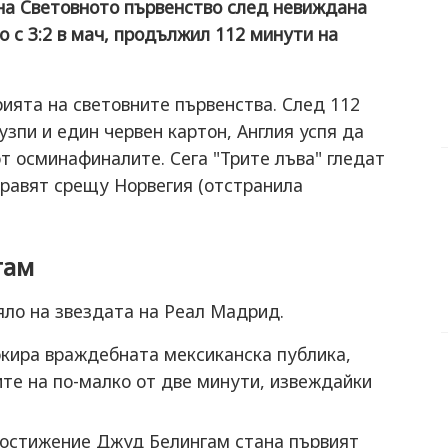
 на Световното първенство след невиждана
 с 3:2 в мач, продължил 112 минути на
рията на световните първенства. След 112
узпи и един червен картон, Англия успя да
от осминафиналите. Сега "Трите лъва" гледат
правят срещу Норвегия (отстранила
гам
ло на звездата на Реал Мадрид.
кира враждебната мексиканска публика,
те на по-малко от две минути, извеждайки
постижение Джуд Белингам стана първият