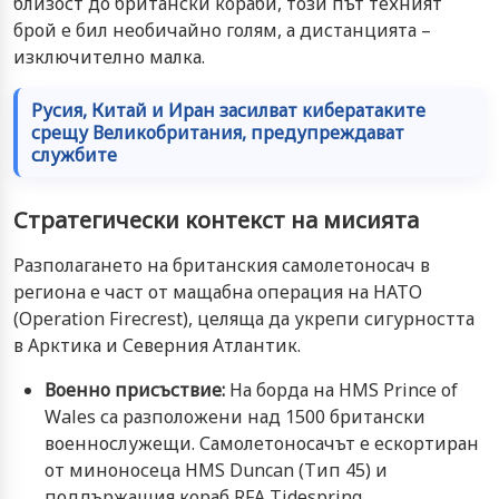
близост до британски кораби, този път техният
брой е бил необичайно голям, а дистанцията –
изключително малка.
Русия, Китай и Иран засилват кибератаките
срещу Великобритания, предупреждават
службите
Стратегически контекст на мисията
Разполагането на британския самолетоносач в
региона е част от мащабна операция на НАТО
(Operation Firecrest), целяща да укрепи сигурността
в Арктика и Северния Атлантик.
Военно присъствие:
На борда на HMS Prince of
Wales са разположени над 1500 британски
военнослужещи. Самолетоносачът е ескортиран
от миноносеца HMS Duncan (Тип 45) и
поддържащия кораб RFA Tidespring.