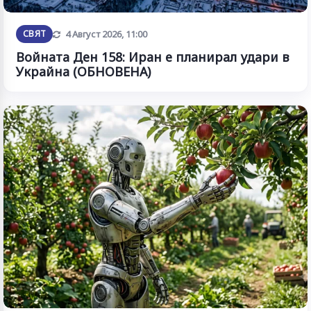
Обновена
СВЯТ
4 Август 2026, 11:00
Войната Ден 158: Иран е планирал удари в
Украйна (ОБНОВЕНА)