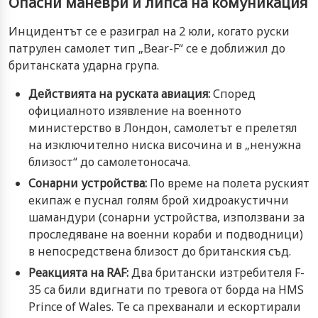
Опасни маневри и липса на комуникация
Инцидентът се е разиграл на 2 юли, когато руски
патрулен самолет тип „Bear-F“ се е доближил до
британската ударна група.
Действията на руската авиация:
Според
официалното изявление на военното
министерство в Лондон, самолетът е прелетял
на изключително ниска височина и в „ненужна
близост“ до самолетоносача.
Сонарни устройства:
По време на полета руският
екипаж е пуснал голям брой хидроакустични
шамандури (сонарни устройства, използвани за
проследяване на военни кораби и подводници)
в непосредствена близост до британския съд.
Реакцията на RAF:
Два британски изтребителя F-
35 са били вдигнати по тревога от борда на HMS
Prince of Wales. Те са прехванали и ескортирали