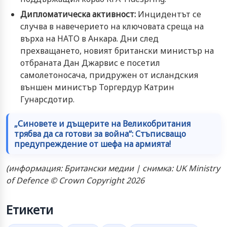
Дипломатическа активност:
Инцидентът се
случва в навечерието на ключовата среща на
върха на НАТО в Анкара. Дни след
прехващането, новият британски министър на
отбраната Дан Джарвис е посетил
самолетоносача, придружен от исландския
външен министър Торгердур Катрин
Гунарсдотир.
„Синовете и дъщерите на Великобритания
трябва да са готови за война“: Стъписващо
предупреждение от шефа на армията!
(информация: Британски медии | снимка: UK Ministry
of Defence © Crown Copyright 2026
Етикети