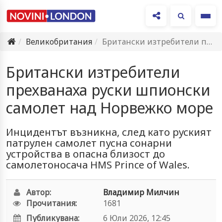
Ме
Великобритания
Британски изтребители прехванаха руски шпионски самолет над Норвежко море
Британски изтребители
прехванаха руски шпионски
самолет над Норвежко море
Инцидентът възникна, след като руският
патрулен самолет пусна сонарни
устройства в опасна близост до
самолетоносача HMS Prince of Wales.
Автор:
Владимир Милчин
Прочитания:
1681
Публикувана:
6 Юли 2026, 12:45