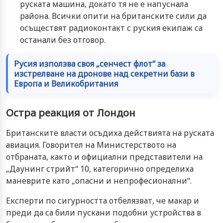
руската машина, докато тя не е напуснала
района. Всички опити на британските сили да
осъществят радиоконтакт с руския екипаж са
останали без отговор.
Русия използва своя „сенчест флот“ за
изстрелване на дронове над секретни бази в
Европа и Великобритания
Остра реакция от Лондон
Британските власти осъдиха действията на руската
авиация. Говорител на Министерството на
отбраната, както и официални представители на
„Даунинг стрийт“ 10, категорично определиха
маневрите като „опасни и непрофесионални“.
Експерти по сигурността отбелязват, че макар и
преди да са били пускани подобни устройства в