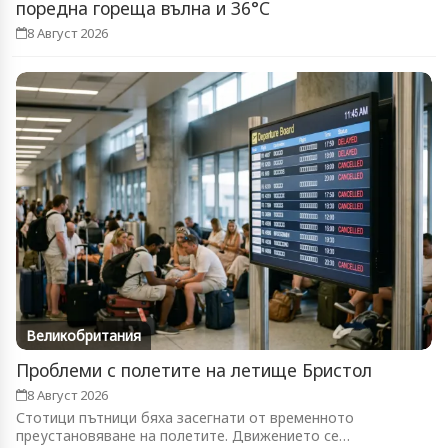
поредна гореща вълна и 36°C
8 Август 2026
Великобритания
Проблеми с полетите на летище Бристол
8 Август 2026
Стотици пътници бяха засегнати от временното
преустановяване на полетите. Движението се