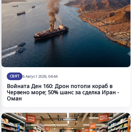
СВЯТ
6 Август 2026, 04:44
Войната Ден 160: Дрон потопи кораб в
Червено море; 50% шанс за сделка Иран -
Оман