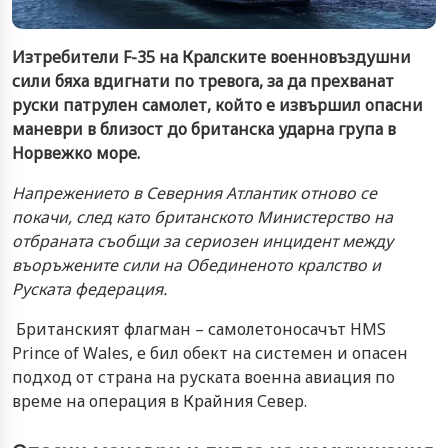
Изтребители F-35 на Кралските военновъздушни
сили бяха вдигнати по тревога, за да прехванат
руски патрулен самолет, който е извършил опасни
маневри в близост до британска ударна група в
Норвежко море.
Напрежението в Северния Атлантик отново се
покачи, след като британското Министерство на
отбраната съобщи за сериозен инцидент между
въоръжените сили на Обединеното кралство и
Руската федерация.
Британският флагман – самолетоносачът HMS
Prince of Wales, е бил обект на системен и опасен
подход от страна на руската военна авиация по
време на операция в Крайния Север.