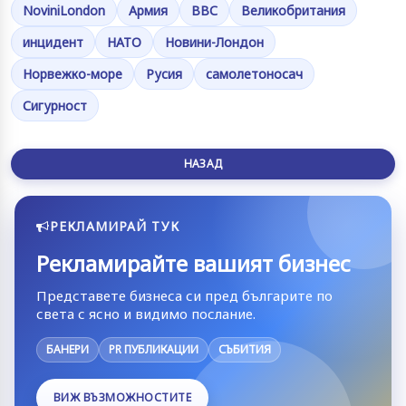
NoviniLondon
Армия
ВВС
Великобритания
инцидент
НАТО
Новини-Лондон
Норвежко-море
Русия
самолетоносач
Сигурност
НАЗАД
РЕКЛАМИРАЙ ТУК
Рекламирайте вашият бизнес
Представете бизнеса си пред българите по
света с ясно и видимо послание.
БАНЕРИ
PR ПУБЛИКАЦИИ
СЪБИТИЯ
ВИЖ ВЪЗМОЖНОСТИТЕ