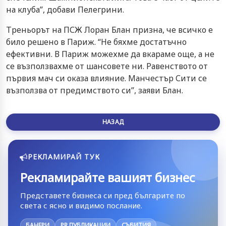
на клуба”, добави Пелегрини.
Треньорът на ПСЖ Лоран Блан призна, че всичко е
било решено в Париж. “Не бяхме достатъчно
ефективни. В Париж можехме да вкараме още, а не
се възползвахме от шансовете ни. Равенството от
първия мач си оказа влияние. Манчестър Сити се
възползва от предимството си”, заяви Блан.
НАЗАД
РЕКЛАМИРАЙ ТУК
Рекламирайте вашият бизнес
Представете бизнеса си пред българите по
света с ясно и видимо послание.
БАНЕРИ
PR ПУБЛИКАЦИИ
СЪБИТИЯ