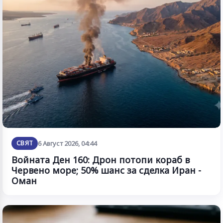
СВЯТ
6 Август 2026, 04:44
Войната Ден 160: Дрон потопи кораб в
Червено море; 50% шанс за сделка Иран -
Оман