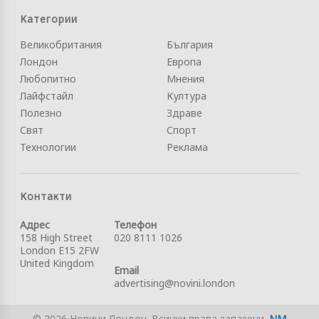
Категории
Великобритания
България
Лондон
Европа
Любопитно
Мнения
Лайфстайл
Култура
Полезно
Здраве
Свят
Спорт
Технологии
Реклама
Контакти
Адрес
Телефон
158 High Street
020 8111 1026
London E15 2FW
United Kingdom
Email
advertising@novini.london
© 2026 Новини Лондон. Всички права запазени.
NM