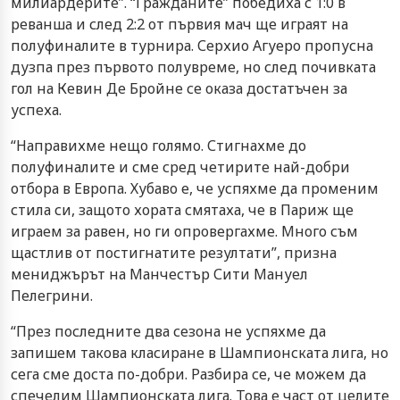
милиардерите”. “Гражданите” победиха с 1:0 в
реванша и след 2:2 от първия мач ще играят на
полуфиналите в турнира. Серхио Агуеро пропусна
дузпа през първото полувреме, но след почивката
гол на Кевин Де Бройне се оказа достатъчен за
успеха.
“Направихме нещо голямо. Стигнахме до
полуфиналите и сме сред четирите най-добри
отбора в Европа. Хубаво е, че успяхме да променим
стила си, защото хората смятаха, че в Париж ще
играем за равен, но ги опровергахме. Много съм
щастлив от постигнатите резултати”, призна
мениджърът на Манчестър Сити Мануел
Пелегрини.
“През последните два сезона не успяхме да
запишем такова класиране в Шампионската лига, но
сега сме доста по-добри. Разбира се, че можем да
спечелим Шампионската лига. Това е част от целите