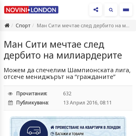
Ме
Спорт
Ман Сити мечтае след дербито на милиардерите
Ман Сити мечтае след
дербито на милиардерите
Можем да спечелим Шампионската лига,
отсече мениджърът на “гражданите”
Прочитания:
632
Публикувана:
13 Април 2016, 08:11