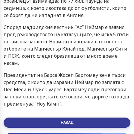
бразилецът взима едва по 77 хил. паунда на
седмица, с което изостава до от футболисти, които
се борят да не изпаднат в Англия.
Според мадридския вестник “Ас” Неймар е заявил
пред ръководството на каталунците, че иска 5 пъти
по-висока заплата. Новината изправи в готовност
отборите на Манчестър Юнайтед, Манчестър Сити
и ПСЖ, които следят бразилеца от много време
насам.
Президентът на Барса Жосеп Бартомеу вече търси
средства, с които да изравни Неймар по заплата с
Лео Меси и Луис Суарес. Бартомеу води преговори
за нови спонсори, като се говори, че дори е готов да
преименува “Ноу Камп”.
НАЗАД