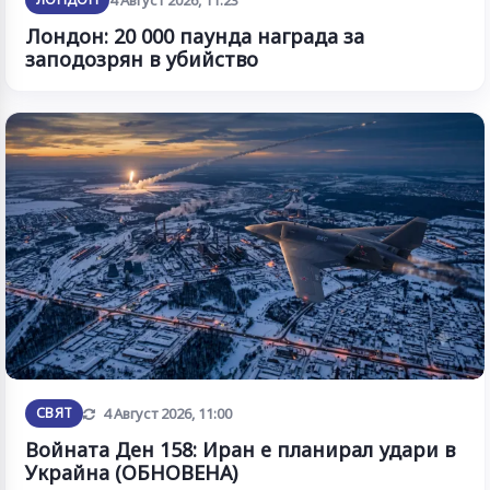
4 Август 2026, 11:23
Лондон: 20 000 паунда награда за
заподозрян в убийство
Обновена
СВЯТ
4 Август 2026, 11:00
Войната Ден 158: Иран е планирал удари в
Украйна (ОБНОВЕНА)