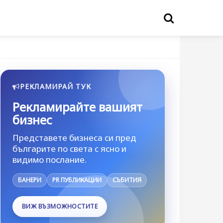
РЕКЛАМИРАЙ ТУК
Рекламирайте вашият
бизнес
Представете бизнеса си пред
българите по света с ясно и
видимо послание.
БАНЕРИ
PR ПУБЛИКАЦИИ
СЪБИТИЯ
ВИЖ ВЪЗМОЖНОСТИТЕ