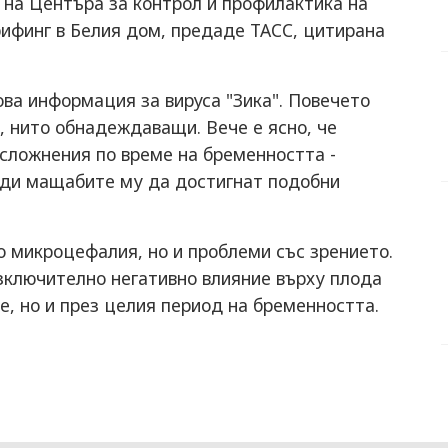
 на Центъра за контрол и профилактика на
рифинг в Белия дом, предаде ТАСС, цитирана
ова информация за вируса "Зика". Повечето
, нито обнадеждаващи. Вече е ясно, че
усложнения по време на бременността -
еди мащабите му да достигнат подобни
о микроцефалия, но и проблеми със зрението.
зключително негативно влияние върху плода
е, но и през целия период на бременността.