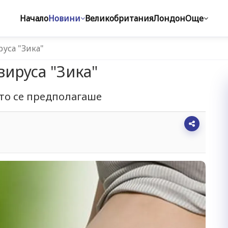
Начало
Новини
Великобритания
Лондон
Още
руса "Зика"
вируса "Зика"
кото се предполагаше