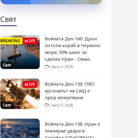
Свят
Войната Ден 160: Дрон
BREAKING
LIVE
потопи кораб в Червено
море; 50% шанс за
сделка Иран - Оман
Свят
6 Август 2026
Войната Ден 159: ПВО
LIVE
арсеналът на САЩ е
пред изчерпване
5 Август 2026
Свят
Войната Ден 158: Иран е
планирал удари в
Украйна (ОБНОВЕНА)