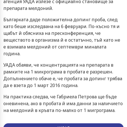
агенция УАДА излезе с официално становище за
препарата мелдоний.
Българката даде положителна допинг проба, след
като беше изследвана на 6 февруари. По-късно тя и
щабът й обясниха на пресконференция, че
веществото в организма й е остатъчно, тъй като не
е взимала мелдоний от септември миналата
година.
УАДА обаяви, че концентрацията на препарата в
рамките на 1 микрограма в пробата е разрешен.
Допълнението обаче е, че пробата за допинг трябва
да е взета до 1 март 2016 година.
На практика следва, че Габриела Петрова ще бъде
оневинена, ако в пробата й има данни за наличието
на мелдоний в кръвта по-малко от 1 мигрограма.