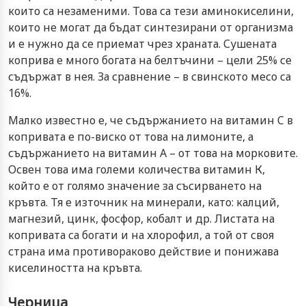
които са незаменими. Това са тези аминокиселини,
които не могат да бъдат синтезирани от организма
и е нужно да се приемат чрез храната. Сушената
коприва е много богата на белтъчини – цели 25% се
съдържат в нея. За сравнение – в свинското месо са
16%.
Малко известно е, че съдържанието на витамин C в
копривата е по-виско от това на лимоните, а
съдържанието на витамин А – от това на морковите.
Освен това има големи количества витамин К,
който е от голямо значение за съсирването на
кръвта. Тя е източник на минерали, като: калций,
магнезий, цинк, фосфор, кобалт и др. Листата на
копривата са богати и на хлорофил, а той от своя
страна има противораково действие и понижава
киселиността на кръвта.
Черница