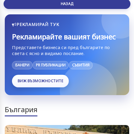
НАЗАД
РЕКЛАМИРАЙ ТУК
Рекламирайте вашият бизнес
Представете бизнеса си пред българите по
света с ясно и видимо послание.
БАНЕРИ
PR ПУБЛИКАЦИИ
СЪБИТИЯ
ВИЖ ВЪЗМОЖНОСТИТЕ
България