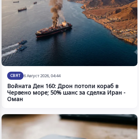
СВЯТ
6 Август 2026, 04:44
Войната Ден 160: Дрон потопи кораб в
Червено море; 50% шанс за сделка Иран -
Оман