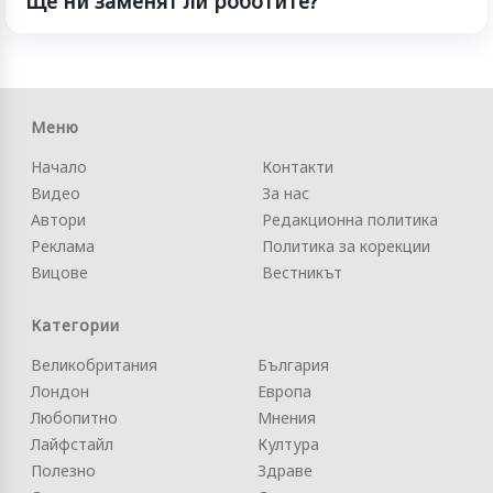
Ще ни заменят ли роботите?
Меню
Начало
Контакти
Видео
За нас
Автори
Редакционна политика
Реклама
Политика за корекции
Вицове
Вестникът
Категории
Великобритания
България
Лондон
Европа
Любопитно
Мнения
Лайфстайл
Култура
Полезно
Здраве