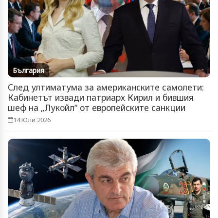
България
След ултиматума за американските самолети:
Кабинетът извади патриарх Кирил и бившия
шеф на „Лукойл“ от европейските санкции
14 Юли 2026