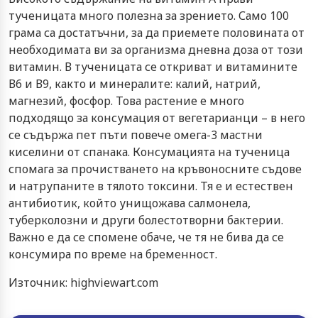
тученицата много полезна за зрението. Само 100
грама са достатъчни, за да приемете половината от
необходимата ви за организма дневна доза от този
витамин. В тученицата се откриват и витамините
В6 и В9, както и минералите: калий, натрий,
магнезий, фосфор. Това растение е много
подходящо за консумация от вегетарианци – в него
се съдържа пет пъти повече омега-3 мастни
киселини от спанака. Консумацията на тученица
спомага за прочистването на кръвоносните съдове
и натрупаните в тялото токсини. Тя е и естествен
антибиотик, който унищожава салмонела,
туберколозни и други болестотворни бактерии.
Важно е да се спомене обаче, че тя не бива да се
консумира по време на бременност.
Източник: highviewart.com