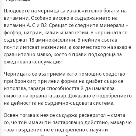
Плодовете на черница са изключително богати на
витамини. Особено високо е съдържанието на
витамин А, С и В2. Срещат се следните минерали –
фосфор, натрий, калий и магнезий. В черницата се
съдържат 18 аминокиселини. В нейния състав
почти липсват мазинини, а количеството на захар е
сравнително малко, което я прави подходяща за
ежедневна консумация.
Черницата се възприема като помощно средство
при бронхит; при леки форми на диабет също се
използва, заради способността й да намалява
нивото на кръвната захар. Доказано е подобрението
на дейността на сърдечно-съдовата система.
Освен тогава в нея се съдържа ресвератол – смята
се, че той има анти-застаряващо действие, макар че
това твърдение не е подкрепено с научни