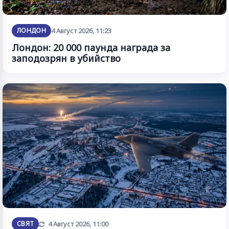
ЛОНДОН
4 Август 2026, 11:23
Лондон: 20 000 паунда награда за
заподозрян в убийство
Обновена
СВЯТ
4 Август 2026, 11:00