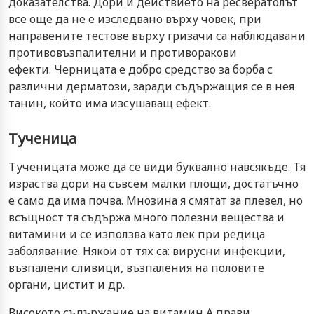
доказателства. Дори и действието на ресвератолът
все още да не е изследвано върху човек, при
направените тестове върху гризачи са наблюдавани
противовъзпалителни и противоракови
ефекти. Черницата е добро средство за борба с
различни дерматози, заради съдържащия се в нея
танин, който има изсушаващ ефект.
Тученица
Тученицата може да се види буквално навсякъде. Тя
израства дори на съвсем малки площи, достатъчно
е само да има почва. Мнозина я смятат за плевел, но
всъщност тя съдържа много полезни вещества и
витамини и се използва като лек при редица
заболявание. Някои от тях са: вирусни инфекции,
възпалени сливици, възпаления на половите
органи, цистит и др.
Високото съдържание на витамин А прави