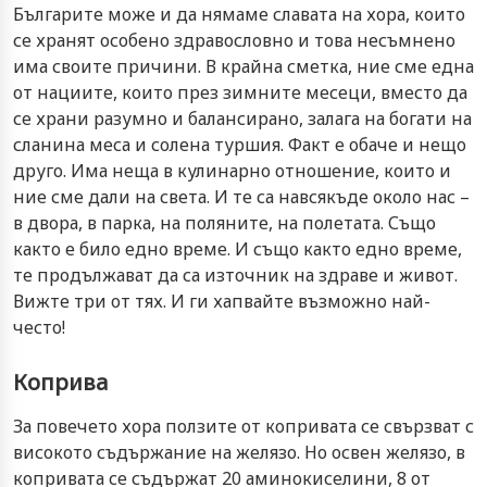
Българите може и да нямаме славата на хора, които
се хранят особено здравословно и това несъмнено
има своите причини. В крайна сметка, ние сме една
от нациите, които през зимните месеци, вместо да
се храни разумно и балансирано, залага на богати на
сланина меса и солена туршия. Факт е обаче и нещо
друго. Има неща в кулинарно отношение, които и
ние сме дали на света. И те са навсякъде около нас –
в двора, в парка, на поляните, на полетата. Също
както е било едно време. И също както едно време,
те продължават да са източник на здраве и живот.
Вижте три от тях. И ги хапвайте възможно най-
често!
Коприва
За повечето хора ползите от копривата се свързват с
високото съдържание на желязо. Но освен желязо, в
копривата се съдържат 20 аминокиселини, 8 от