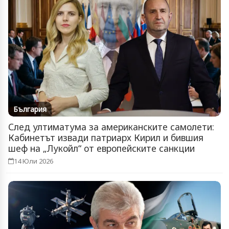
България
След ултиматума за американските самолети:
Кабинетът извади патриарх Кирил и бившия
шеф на „Лукойл“ от европейските санкции
14 Юли 2026