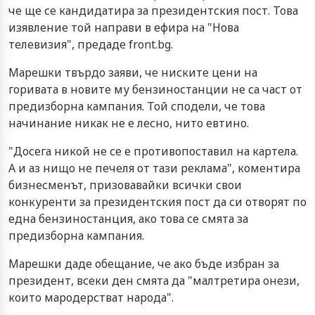
че ще се кандидатира за президентския пост. Това
изявление той направи в ефира на "Нова
телевизия", предаде front.bg.
Марешки твърдо заяви, че ниските цени на
горивата в новите му бензиностанции не са част от
предизборна кампания. Той сподели, че това
начинание никак не е лесно, нито евтино.
"Досега никой не се е противопоставил на картела.
А и аз нищо не печеля от тази реклама", коментира
бизнесменът, призовавайки всички свои
конкуренти за президентския пост да си отворят по
една бензиностанция, ако това се смята за
предизборна кампания.
Марешки даде обещание, че ако бъде избран за
президент, всеки ден смята да "малтретира онези,
които мародерстват народа".