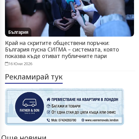
България
Край на скритите обществени поръчки:
България пусна СИГМА – системата, която
показва къде отиват публичните пари
16 Юни 2026
Рекламирай тук
Още новини