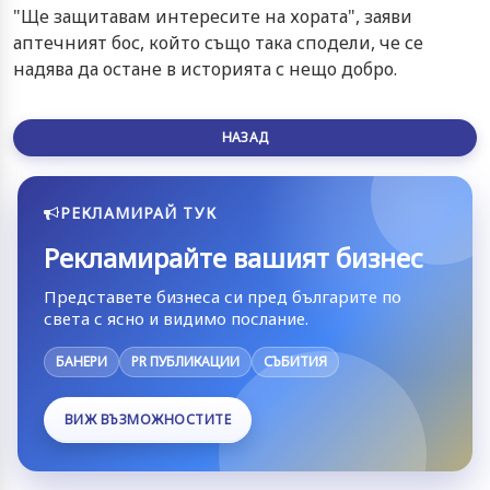
"Ще защитавам интересите на хората", заяви
аптечният бос, който също така сподели, че се
надява да остане в историята с нещо добро.
НАЗАД
РЕКЛАМИРАЙ ТУК
Рекламирайте вашият бизнес
Представете бизнеса си пред българите по
света с ясно и видимо послание.
БАНЕРИ
PR ПУБЛИКАЦИИ
СЪБИТИЯ
ВИЖ ВЪЗМОЖНОСТИТЕ