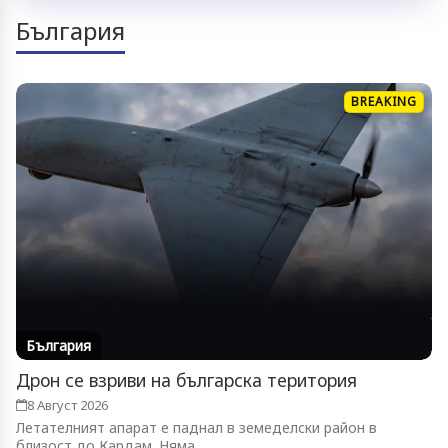
България
BREAKING
България
Дрон се взриви на българска територия
8 Август 2026
Летателният апарат е паднал в земеделски район в
близост до Кардам. Няма...