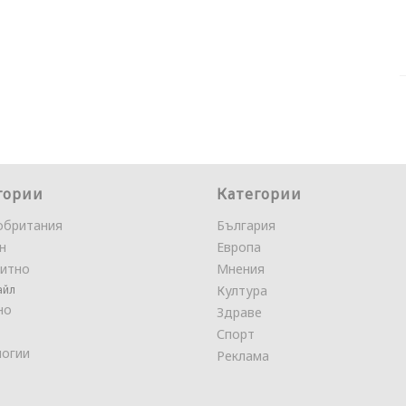
гории
Категории
обритания
България
н
Европа
итно
Мнения
айл
Култура
но
Здраве
Спорт
логии
Реклама