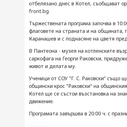
отбелязано днес в Котел, съобщават ор
front.bg.
Тържествената програма започва в 10:0
флаговете на страната и на общината, 
Каранашев и с поднасяне на цветя пре
В Пантеона - музея на котленските въз
саркофага на Георги Раковски, придруж
живот и делата му.
Ученици от СОУ "Г. С. Раковски" също щ
общински крос "Раковски" на общинския 
Котел ще се състои възстановка на зн
движение.
Програмата завършва в 20:00 ч. с празн