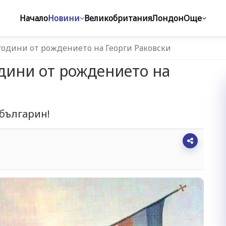
Начало
Новини
Великобритания
Лондон
Още
 години от рождението на Георги Раковски
одини от рождението на
българин!