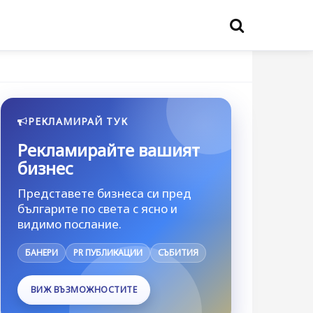
РЕКЛАМИРАЙ ТУК
Рекламирайте вашият
бизнес
Представете бизнеса си пред
българите по света с ясно и
видимо послание.
БАНЕРИ
PR ПУБЛИКАЦИИ
СЪБИТИЯ
ВИЖ ВЪЗМОЖНОСТИТЕ