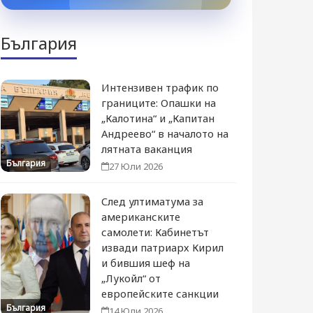
България
Интензивен трафик по
границите: Опашки на
„Калотина“ и „Капитан
Андреево“ в началото на
лятната ваканция
България
27 Юли 2026
След ултиматума за
американските
самолети: Кабинетът
извади патриарх Кирил
и бившия шеф на
„Лукойл“ от
европейските санкции
България
14 Юли 2026