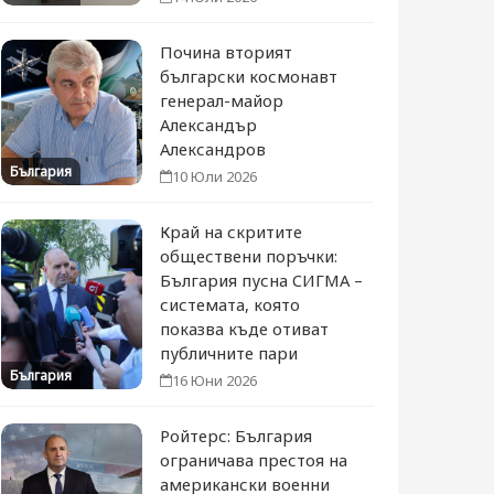
Почина вторият
български космонавт
генерал-майор
Александър
Александров
България
10 Юли 2026
Край на скритите
обществени поръчки:
България пусна СИГМА –
системата, която
показва къде отиват
публичните пари
България
16 Юни 2026
Ройтерс: България
ограничава престоя на
американски военни