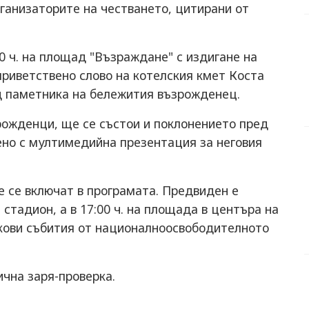
ганизаторите на честването, цитирани от
0 ч. на площад "Възраждане" с издигане на
приветствено слово на котелския кмет Коста
д паметника на бележития възрожденец.
рожденци, ще се състои и поклонението пред
ено с мултимедийна презентация за неговия
е се включат в програмата. Предвиден е
стадион, а в 17:00 ч. на площада в центъра на
акови събития от националноосвободителното
ична заря-проверка.