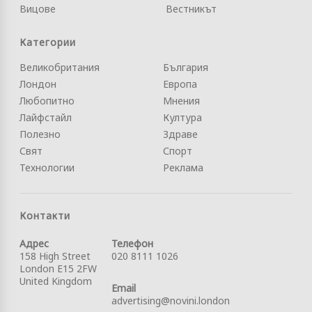
Вицове
Вестникът
Категории
Великобритания
България
Лондон
Европа
Любопитно
Мнения
Лайфстайл
Култура
Полезно
Здраве
Свят
Спорт
Технологии
Реклама
Контакти
Адрес
Телефон
158 High Street
020 8111 1026
London E15 2FW
United Kingdom
Email
advertising@novini.london