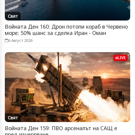
Свят
Войната Ден 160: Дрон потопи кораб в Червено
море; 50% шанс за сделка Иран - Оман
6 Август 2026
LIVE
Свят
Войната Ден 159: ПВО арсеналът на САЩ е
пред изчерпване