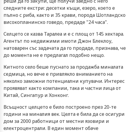
реши да го закупи, ще получи заедно с него
следните екстри: десетки къщи, езеро, което е
пълно с риба, както и 35 крави, порода Шотландско
високопланинско говедо, предаде "24 часа".
Селцето се казва Таралеа и е с площ от 145 хектара.
Агентът по недвижими имоти Джон Блеклоу,
натоварен със задачата да го продаде, признава, че
до момента не е предлагал подобно нещо.
Китното село беше пуснато за продажба миналата
седмица, но вече е привлякло вниманието на
няколко заможни потенциални купувачи. Интерес
проявяват както компании, така и частни лица от
Китай, Сингапур и Хонконг.
Всъщност целцето е било построено през 20-те
години на миналия век. Целта е била да се осигури
дом за 2000 работници от местни язовири и
електроцентрали. В един момент обаче