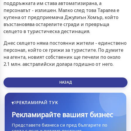
поддръжката им става автоматизирана, а
персоналът - излишен. Малко след това Таралеа е
купена от предприемача Джулиън Хомър, който
възстановява остарелите сгради и превръща
селцето в туристическа дестинация.
Днес селцето няма постоянни жители - единствено
персонал, който се грижи за туристите. По думите
на агента, новият собственик ще печели по около
2.1 млн. австралийски долара годишно от него.
НАЗАД
РЕКЛАМИРАЙ ТУК
Рекламирайте вашият бизнес
Представете бизнеса си пред българите по
света с ясно и видимо послание.