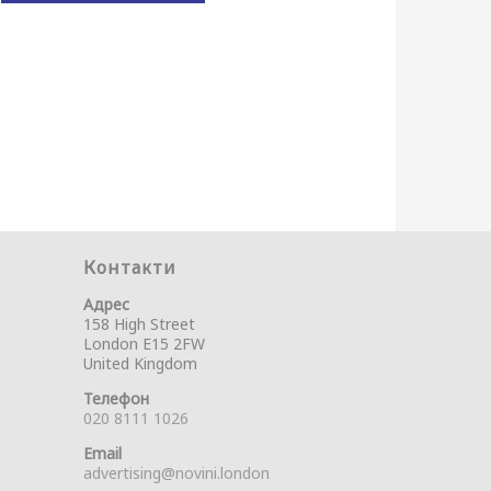
Контакти
Адрес
158 High Street
London E15 2FW
United Kingdom
Телефон
020 8111 1026
Email
advertising@novini.london