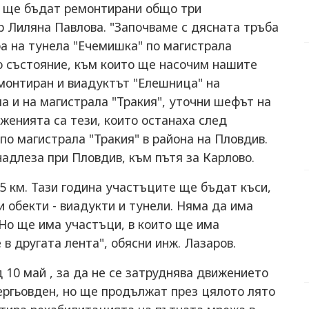
" ще бъдат ремонтирани общо три
р Лиляна Павлова. "Започваме с дясната тръба
ба на тунела "Ечемишка" по магистрала
шо състояние, към които ще насочим нашите
емонтиран и виадуктът "Елешница" на
а и на магистрала "Тракия", уточни шефът на
женията са тези, които останаха след
о магистрала "Тракия" в района на Пловдив.
надлеза при Пловдив, към пътя за Карлово.
5 км. Тази година участъците ще бъдат къси,
и обекти - виадукти и тунели. Няма да има
 Но ще има участъци, в които ще има
в другата лента", обясни инж. Лазаров.
 10 май , за да не се затруднява движението
ергьовден, но ще продължат през цялото лято