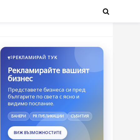
РЕКЛАМИРАЙ ТУК
Рекламирайте вашият
бизнес
Представете бизнеса си пред
българите по света с ясно и
видимо послание.
БАНЕРИ
PR ПУБЛИКАЦИИ
СЪБИТИЯ
ВИЖ ВЪЗМОЖНОСТИТЕ