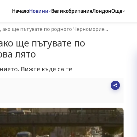
Начало
Новини
Великобритания
Лондон
Още
а, ако ще пътувате по родното Черноморие…
 ако ще пътувате по
ова лято
ието. Вижте къде са те