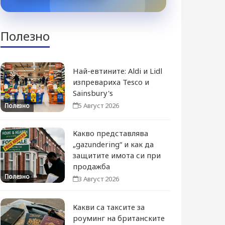
Полезно
Най-евтините: Aldi и Lidl
изпревариха Tesco и
Sainsbury's
5 Август 2026
Полезно
Какво представлява
„gazundering“ и как да
защитите имота си при
продажба
Полезно
3 Август 2026
Какви са таксите за
роуминг на британските