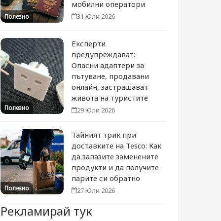
мобилни оператори
31 Юли 2026
Полезно
Експерти
предупреждават:
Опасни адаптери за
пътуване, продавани
онлайн, застрашават
живота на туристите
Полезно
29 Юли 2026
Тайният трик при
доставките на Tesco: Как
да запазите заменените
продукти и да получите
парите си обратно
Полезно
27 Юли 2026
Рекламирай тук