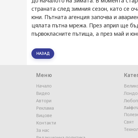
до началото на зимата. В момента ста
страната след зимния сезон, като се о
юни. Пътната агенция започва и аварие
цялата пътна мрежа. През април ще бъ
първокласните пътища, а през май и юн
НАЗАД
Меню
Кате
Начало
Велик
Видео
Лондо
Автори
Любоп
Реклама
Лайфст
Полез
Вицове
Свят
Контакти
Техно
За нас
Редакционна политика