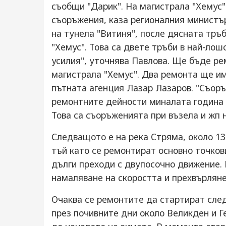
съобщи "Дарик". На магистрала "Хемус
съоръжения, каза регионалния министъ
на тунела "Витиня", после дясната тръ
"Хемус". Това са двете тръби в най-ло
усилия", уточнява Павлова. Ще бъде р
магистрала "Хемус". Два ремонта ще им
пътната агенция Лазар Лазаров. "Съоръ
ремонтните дейности миналата година п
Това са съоръженията при възела и жп 
Следващото е на река Стряма, около 13
тъй като се ремонтират основно точков
дълги преходи с двупосочно движение.
намаляване на скоростта и прехвърляне 
Очаква се ремонтите да стартират след
през почивните дни около Великден и Г