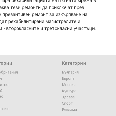
ртира рехабилитацията на пътната мрежа в
чаква тези ремонти да приключат през
н превантивен ремонт за изкърпване на
дат рехабилитирани магистралите и
и - второкласните и третокласни участъци.
гории
Категории
обритания
България
н
Европа
итно
Мнения
айл
Култура
но
Здраве
Спорт
логии
Реклама