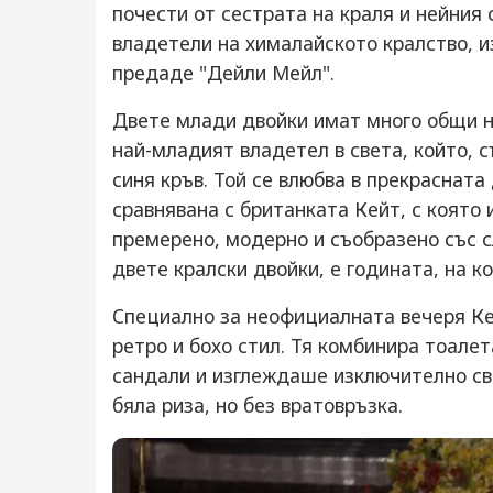
почести от сестрата на краля и нейния 
владетели на хималайското кралство, и
предаде "Дейли Мейл".
Двете млади двойки имат много общи н
най-младият владетел в света, който, с
синя кръв. Той се влюбва в прекрасната
сравнявана с британката Кейт, с която 
премерено, модерно и съобразено със 
двете кралски двойки, е годината, на ко
Специално за неофициалната вечеря Ке
ретро и бохо стил. Тя комбинира тоалет
сандали и изглеждаше изключително све
бяла риза, но без вратовръзка.