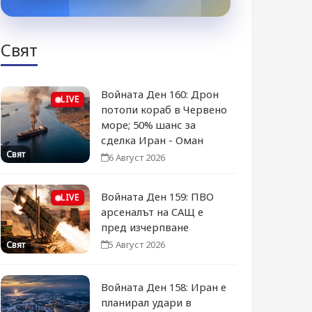
Свят
Войната Ден 160: Дрон
LIVE
потопи кораб в Червено
море; 50% шанс за
сделка Иран - Оман
Свят
6 Август 2026
Войната Ден 159: ПВО
LIVE
арсеналът на САЩ е
пред изчерпване
5 Август 2026
Свят
Войната Ден 158: Иран е
планирал удари в