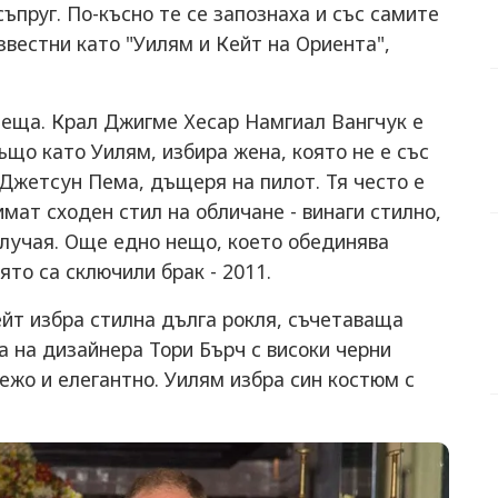
съпруг. По-късно те се запознаха и със самите
звестни като "Уилям и Кейт на Ориента",
еща. Крал Джигме Хесар Намгиал Вангчук е
ъщо като Уилям, избира жена, която не е със
 Джетсун Пема, дъщеря на пилот. Тя често е
имат сходен стил на обличане - винаги стилно,
случая. Още едно нещо, което обединява
ято са сключили брак - 2011.
йт избра стилна дълга рокля, съчетаваща
а на дизайнера Тори Бърч с високи черни
жо и елегантно. Уилям избра син костюм с