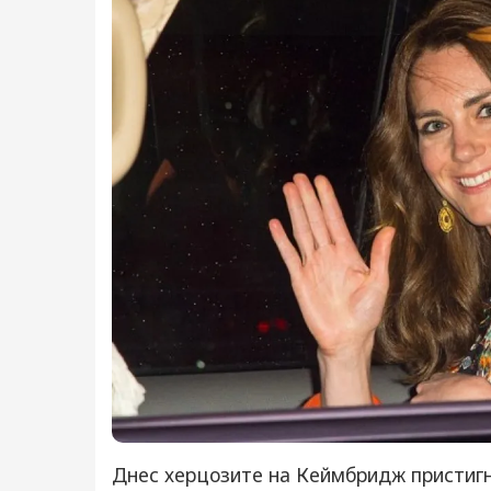
Днес херцозите на Кеймбридж пристигн