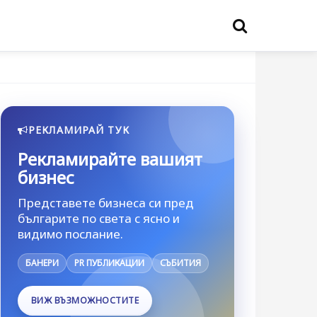
РЕКЛАМИРАЙ ТУК
Рекламирайте вашият
бизнес
Представете бизнеса си пред
българите по света с ясно и
видимо послание.
БАНЕРИ
PR ПУБЛИКАЦИИ
СЪБИТИЯ
ВИЖ ВЪЗМОЖНОСТИТЕ