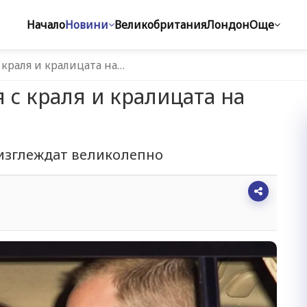
Начало
Новини
Великобритания
Лондон
Още
 краля и кралицата на…
 с краля и кралицата на
изглеждат великолепно