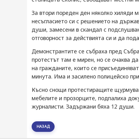
За втори пореден ден няколко хиляди м
несъгласието си с решението на държав
души, замесени в скандал с подслушва
отговорност за действията си и да под
Демонстрантите се събраха пред Събр
протестът там е мирен, но се очаква да
на гражданите, които се присъединяват
минута. Има и засилено полицейско пр
Късно снощи протестиращите щурмувах
мебелите и прозорците, подпалиха док
журналисти. Задържани бяха 12 души.
НАЗАД