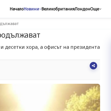
Начало
Новини
Великобритания
Лондон
Още
одължават
родължават
и десетки хора, а офисът на президента