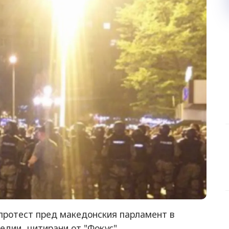
 протест пред македонския парламент в
дии, цитирани от "Фокус".