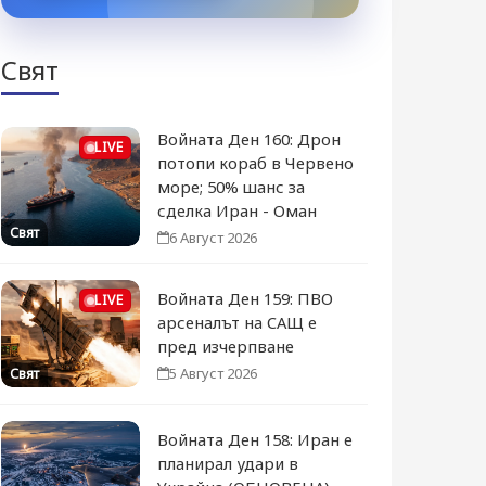
Свят
Войната Ден 160: Дрон
LIVE
потопи кораб в Червено
море; 50% шанс за
сделка Иран - Оман
Свят
6 Август 2026
Войната Ден 159: ПВО
LIVE
арсеналът на САЩ е
пред изчерпване
5 Август 2026
Свят
Войната Ден 158: Иран е
планирал удари в