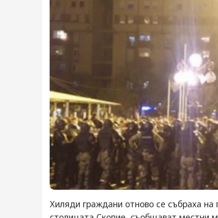
Хиляди граждани отново се събраха на
столицата Скопие, съобщават местни ме