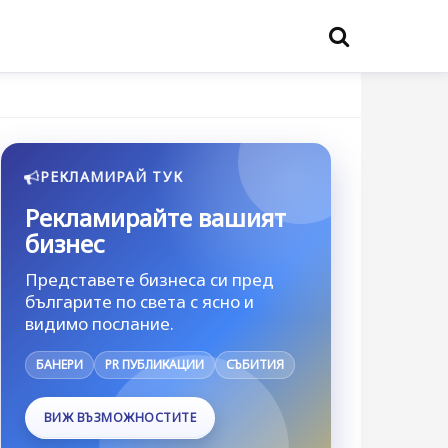
РЕКЛАМИРАЙ ТУК
Рекламирайте вашият
бизнес
Представете бизнеса си пред
българите по света с ясно и
видимо послание.
БАНЕРИ
PR ПУБЛИКАЦИИ
СЪБИТИЯ
ВИЖ ВЪЗМОЖНОСТИТЕ