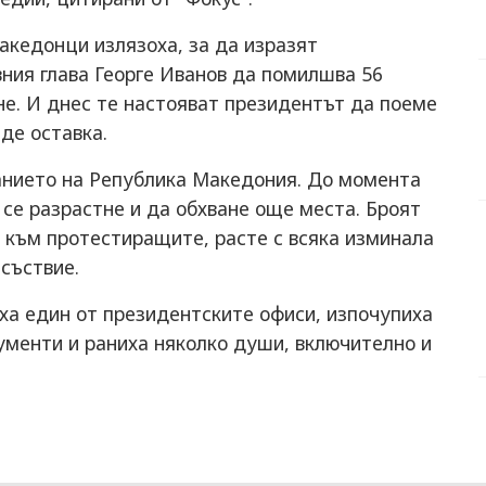
акедонци излязоха, за да изразят
ния глава Георге Иванов да помилшва 56
не. И днес те настояват президентът да поеме
аде оставка.
анието на Република Македония. До момента
 се разрастне и да обхване още места. Броят
 към протестиращите, расте с всяка изминала
исъствие.
а един от президентските офиси, изпочупиха
ументи и раниха няколко души, включително и