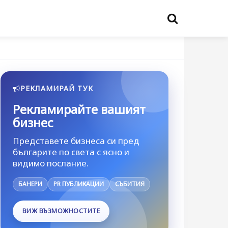
РЕКЛАМИРАЙ ТУК
Рекламирайте вашият
бизнес
Представете бизнеса си пред
българите по света с ясно и
видимо послание.
БАНЕРИ
PR ПУБЛИКАЦИИ
СЪБИТИЯ
ВИЖ ВЪЗМОЖНОСТИТЕ