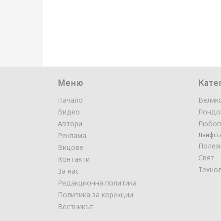
Меню
Кате
Начало
Велик
Видео
Лондо
Автори
Любоп
Реклама
Лайфст
Полез
Вицове
Свят
Контакти
Техно
За нас
Редакционна политика
Политика за корекции
Вестникът