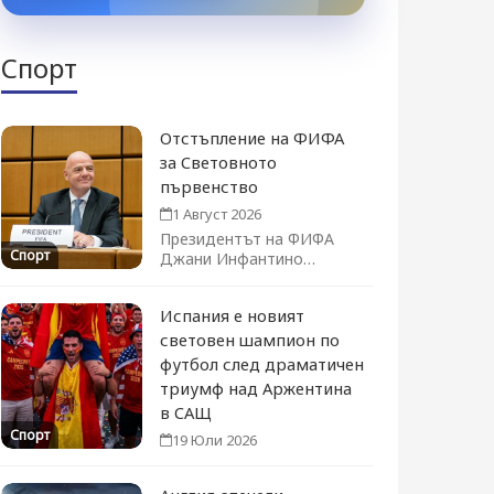
Спорт
Отстъпление на ФИФА
за Световното
първенство
1 Август 2026
Президентът на ФИФА
Спорт
Джани Инфантино
официално оттегли плана
за продажба на дял...
Испания е новият
световен шампион по
футбол след драматичен
триумф над Аржентина
в САЩ
Спорт
19 Юли 2026