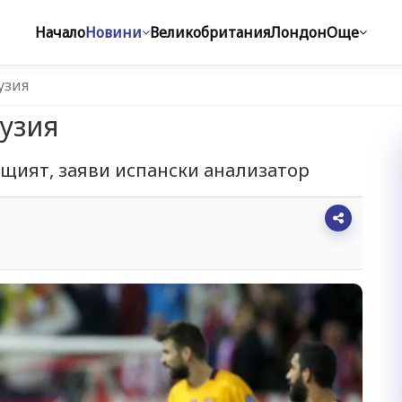
Начало
Новини
Великобритания
Лондон
Още
узия
тузия
ъщият, заяви испански анализатор