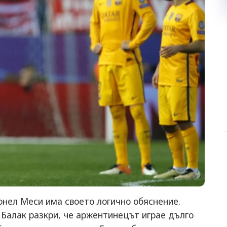
нел Меси има своето логично обяснение.
Балак разкри, че аржентинецът играе дълго