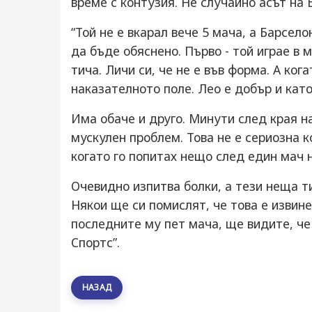
време с контузия. Не случайно асът на 
“Той не е вкарал вече 5 мача, а Барсело
да бъде обяснено. Първо - той играе в 
тича. Личи си, че не е във форма. А ког
наказателното поле. Лео е добър и кат
Има обаче и друго. Минути след края 
мускулен проблем. Това не е сериозна 
когато го попитах нещо след един мач 
Очевидно изпитва болки, а тези неща т
Някои ще си помислят, че това е извин
последните му пет мача, ще видите, че
Спортс”.
НАЗАД