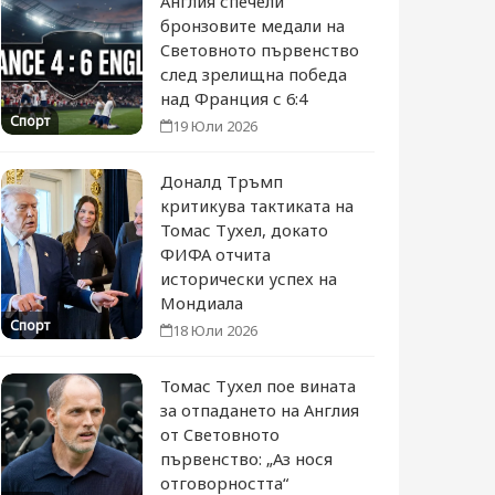
Англия спечели
бронзовите медали на
Световното първенство
след зрелищна победа
над Франция с 6:4
Спорт
19 Юли 2026
Доналд Тръмп
критикува тактиката на
Томас Тухел, докато
ФИФА отчита
исторически успех на
Мондиала
Спорт
18 Юли 2026
Томас Тухел пое вината
за отпадането на Англия
от Световното
първенство: „Аз нося
отговорността“