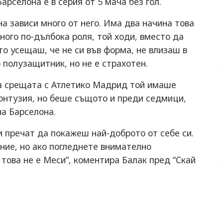
Барселона е в серия от 5 мача без гол.
на зависи много от него. Има два начина това
много по-дълбока роля, той ходи, вместо да
ато усещаш, че не си във форма, не влизаш в
о полузащитник, но не е страхотен.
на срещата с Атлетико Мадрид той имаше
контузия, но беше същото и преди седмици,
на Барселона.
и пречат да покажеш най-доброто от себе си.
ение, но ако погледнете внимателно
 това не е Меси”, коментира Балак пред “Скай