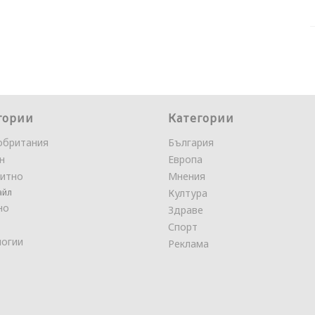
гории
Категории
обритания
България
н
Европа
итно
Мнения
айл
Култура
но
Здраве
Спорт
логии
Реклама