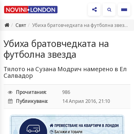
Ме
Свят
Убиха братовчедката на футболна звезда
Убиха братовчедката на
футболна звезда
Тялото на Сузана Модрич намерено в Ел
Салвадор
Прочитания:
986
Публикувана:
14 Април 2016, 21:10