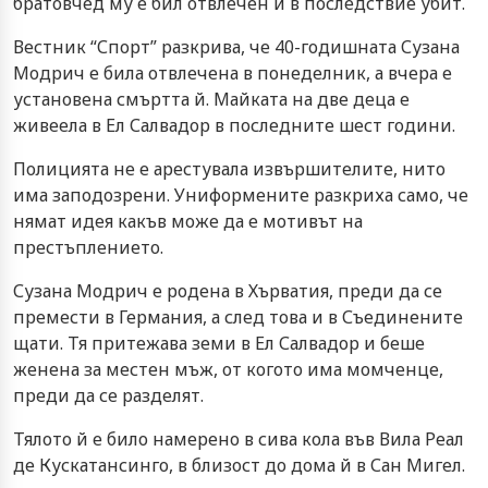
братовчед му е бил отвлечен и в последствие убит.
Вестник “Спорт” разкрива, че 40-годишната Сузана
Модрич е била отвлечена в понеделник, а вчера е
установена смъртта й. Майката на две деца е
живеела в Ел Салвадор в последните шест години.
Полицията не е арестувала извършителите, нито
има заподозрени. Униформените разкриха само, че
нямат идея какъв може да е мотивът на
престъплението.
Сузана Модрич е родена в Хърватия, преди да се
премести в Германия, а след това и в Съединените
щати. Тя притежава земи в Ел Салвадор и беше
женена за местен мъж, от когото има момченце,
преди да се разделят.
Тялото й е било намерено в сива кола във Вила Реал
де Кускатансинго, в близост до дома й в Сан Мигел.