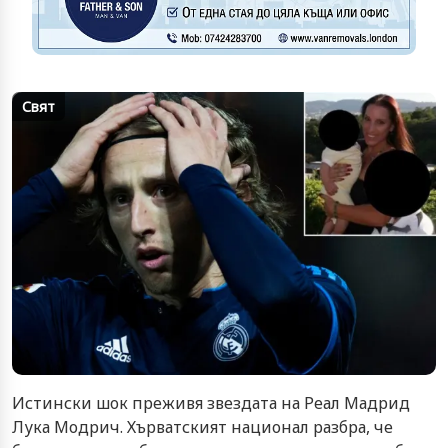
Свят
Истински шок преживя звездата на Реал Мадрид
Лука Модрич. Хърватският национал разбра, че