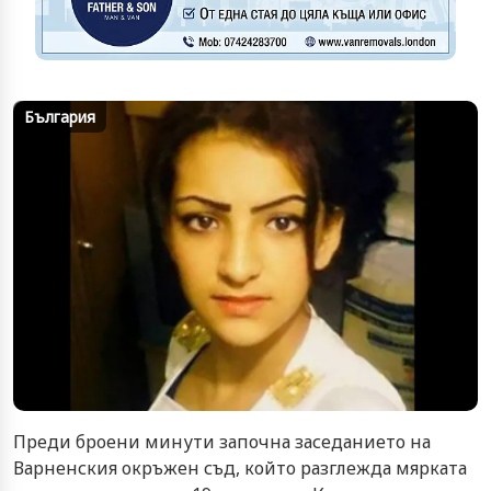
България
Преди броени минути започна заседанието на
Варненския окръжен съд, който разглежда мярката