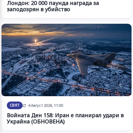
Лондон: 20 000 паунда награда за
заподозрян в убийство
Обновена
СВЯТ
4 Август 2026, 11:00
Войната Ден 158: Иран е планирал удари в
Украйна (ОБНОВЕНА)