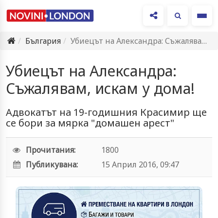
Ме
България
Убиецът на Александра: Съжалявам, искам у дома!
Убиецът на Александра:
Съжалявам, искам у дома!
Адвокатът на 19-годишния Красимир ще
се бори за мярка "домашен арест"
Прочитания:
1800
Публикувана:
15 Април 2016, 09:47