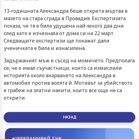
13-годишната Александра беше открита мъртва в
мазето на стара сграда в Провадия. Експертизата
показа, че тя е била удушена най-много два дни
след като е изчезнала от дома си на 22 март.
Следващите експертизи ще покажат дали
ученичката е била и изнасилена.
Задържаният мъж е съсед на момичето. Предполага
се, че е имал съучастници, които са измислили
историята около вкарването на Александра в
автомобил против волята й. Мотивът за убийството
е грабеж на златни накити, които все още не са
открити.
НАЗАД
РЕКЛАМИРАЙ ТУК