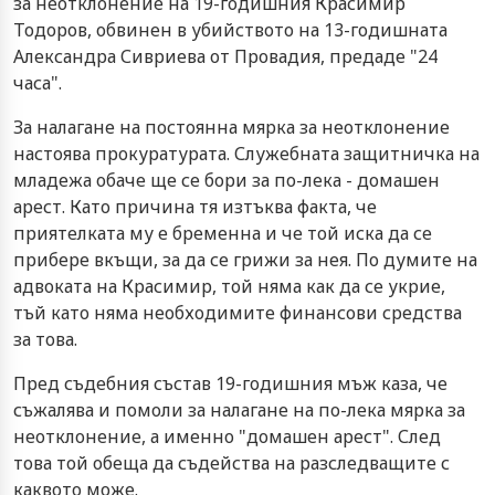
за неотклонение на 19-годишния Красимир
Тодоров, обвинен в убийството на 13-годишната
Александра Сивриева от Провадия, предаде "24
часа".
За налагане на постоянна мярка за неотклонение
настоява прокуратурата. Служебната защитничка на
младежа обаче ще се бори за по-лека - домашен
арест. Като причина тя изтъква факта, че
приятелката му е бременна и че той иска да се
прибере вкъщи, за да се грижи за нея. По думите на
адвоката на Красимир, той няма как да се укрие,
тъй като няма необходимите финансови средства
за това.
Пред съдебния състав 19-годишния мъж каза, че
съжалява и помоли за налагане на по-лека мярка за
неотклонение, а именно "домашен арест". След
това той обеща да съдейства на разследващите с
каквото може.