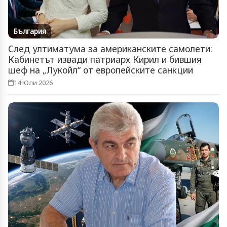
България
След ултиматума за американските самолети:
Кабинетът извади патриарх Кирил и бившия
шеф на „Лукойл“ от европейските санкции
14 Юли 2026