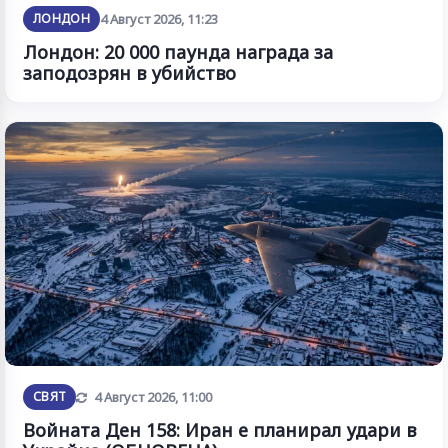
ЛОНДОН
4 Август 2026, 11:23
Лондон: 20 000 паунда награда за
заподозрян в убийство
Обновена
СВЯТ
4 Август 2026, 11:00
Войната Ден 158: Иран е планирал удари в