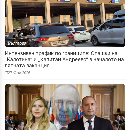
България
Интензивен трафик по границите: Опашки на
„Калотина“ и „Капитан Андреево“ в началото на
лятната ваканция
27 Юли 2026