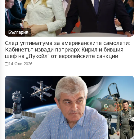
България
След ултиматума за американските самолети:
Кабинетът извади патриарх Кирил и бившия
шеф на „Лукойл“ от европейските санкции
14 Юли 2026