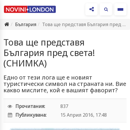
Ме
България
Toва ще представя България пред света! (СНИМКА)
Toва ще представя
България пред света!
(СНИМКА)
Едно от тези лога ще е новият
туристически символ на страната ни. Вие
какво мислите, кой е вашият фаворит?
Прочитания:
837
Публикувана:
15 Април 2016, 17:48