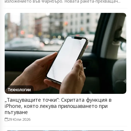
изложението във Фарнбъро. Новата ракета-прехващач...
Технологии
„Танцуващите точки“: Скритата функция в
iPhone, която лекува прилошаването при
пътуване
29 Юли 2026