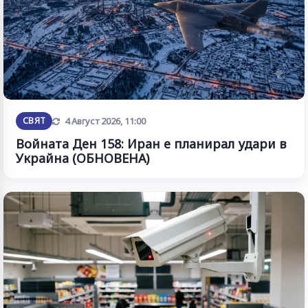
Обновена
СВЯТ
4 Август 2026, 11:00
Войната Ден 158: Иран е планирал удари в
Украйна (ОБНОВЕНА)