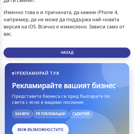
да ги сменят.
Именно това е и причината, да кажем iPhone 4,
например, да не може да поддържа най-новата
версия на iOS. Всичко е измислено. Зависи само от
вас.
НАЗАД
РЕКЛАМИРАЙ ТУК
Рекламирайте вашият бизнес
Представете бизнеса си пред българите по
света с ясно и видимо послание.
БАНЕРИ
PR ПУБЛИКАЦИИ
СЪБИТИЯ
ВИЖ ВЪЗМОЖНОСТИТЕ