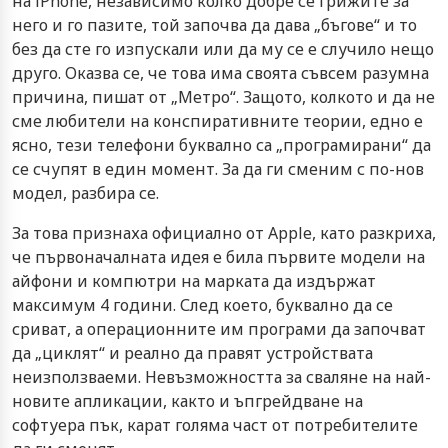
на iPhone, независимо колко добре се грижите за
него и го пазите, той започва да дава „бъгове“ и то
без да сте го изпускали или да му се е случило нещо
друго. Оказва се, че това има своята съвсем разумна
причина, пишат от „Метро“. Защото, колкото и да не
сме любители на конспиративните теории, едно е
ясно, тези телефони буквално са „програмирани“ да
се счупят в един момент. За да ги сменим с по-нов
модел, разбира се.
За това признаха официално от Apple, като разкриха,
че първоначалната идея е била първите модели на
айфони и компютри на марката да издържат
максимум 4 години. След което, буквално да се
сриват, а операционните им програми да започват
да „циклят“ и реално да правят устройствата
неизползваеми. Невъзможността за сваляне на най-
новите апликации, както и ъпгрейдване на
софтуера пък, карат голяма част от потребителите