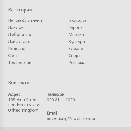
Категории
Великобритания
България
Лондон
Европа
Любопитно
Мнения
Лайфстайл
Култура
Полезно
Здраве
Свят
Спорт
Технологии
Реклама
Контакти
Адрес
Телефон
158 High Street
020 8111 1026
London E15 2FW
United Kingdom
Email
advertising@novini.london