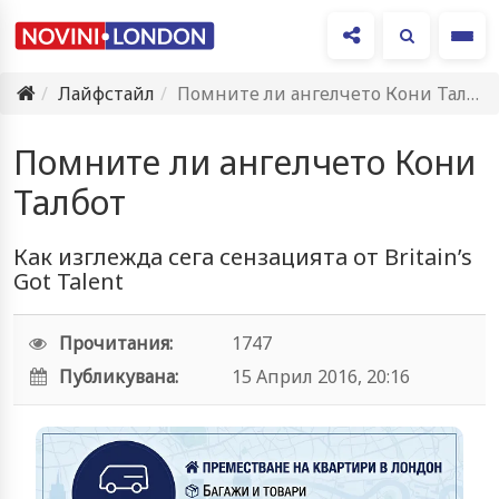
Ме
Лайфстайл
Помните ли ангелчето Кони Талбот
Помните ли ангелчето Кони
Талбот
Как изглежда сега сензацията от Britain’s
Got Talent
Прочитания:
1747
Публикувана:
15 Април 2016, 20:16