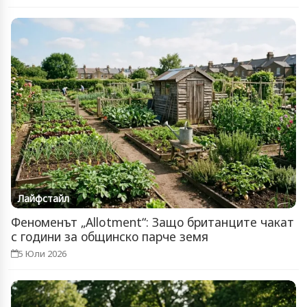
Лайфстайл
Феноменът „Allotment“: Защо британците чакат
с години за общинско парче земя
5 Юли 2026