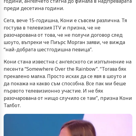
години, ангелчето стигна до финала в надпреварата
преди десетина години.
Сега, вече 15-годишна, Кони е съвсем различна. Тя
гостува в телевизия ITV и призна, че не
разочарована от това, че не получи договор след
шоуто, въпреки че Пиърс Морган заяви, че вижда
“най-добрата шестгодишна певица”.
Кони стана известна с ангелското си изпълнение на
песента “Somewhere Over the Rainbow”. “Тогава бях
прекалено малка. Просто исках да се явя в шоуто и
да покажа на какво съм способна. Все пак ми беше
първото телевизионно участие. И не бях
разочарована от нищо случило се там”, призна Кони
Талбот.