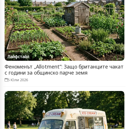
Лайфстайл
Феноменът „Allotment“: Защо британците чакат
с години за общинско парче земя
5 Юли 2026