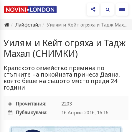
Ме
Лайфстайл
Уилям и Кейт огряха и Тадж Махал (СНИМКИ)
Уилям и Кейт огряха и Тадж
Махал (СНИМКИ)
Кралското семейство премина по
стъпките на покойната принеса Даяна,
която беше на същото място преди 24
години
Прочитания:
2203
Публикувана:
16 Април 2016, 16:16