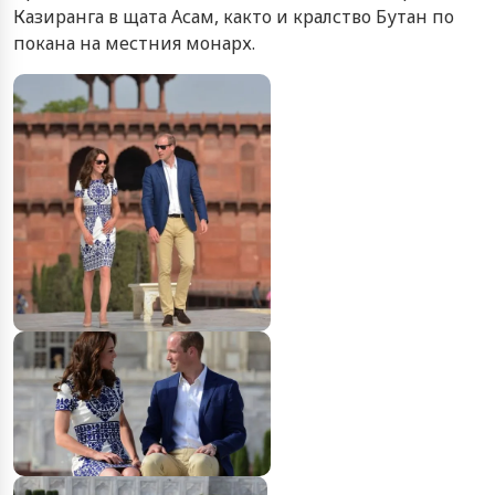
Казиранга в щата Асам, както и кралство Бутан по
покана на местния монарх.