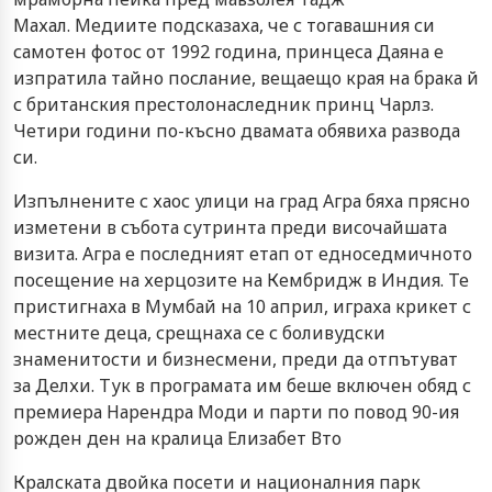
Махал. Медиите подсказаха, че с тогавашния си
самотен фотос от 1992 година, принцеса Даяна е
изпратила тайно послание, вещаещо края на брака й
с британския престолонаследник принц Чарлз.
Четири години по-късно двамата обявиха развода
си.
Изпълнените с хаос улици на град Агра бяха прясно
изметени в събота сутринта преди височайшата
визита. Агра е последният етап от едноседмичното
посещение на херцозите на Кембридж в Индия. Те
пристигнаха в Мумбай на 10 април, играха крикет с
местните деца, срещнаха се с боливудски
знаменитости и бизнесмени, преди да отпътуват
за Делхи. Тук в програмата им беше включен обяд с
премиера Нарендра Моди и парти по повод 90-ия
рожден ден на кралица Елизабет Вто
Кралската двойка посети и националния парк