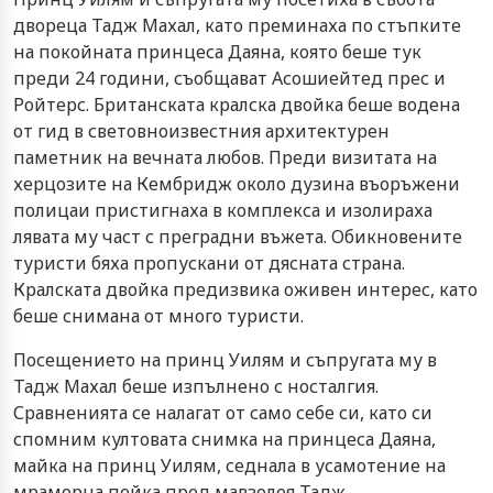
двореца Тадж Махал, като преминаха по стъпките
на покойната принцеса Даяна, която беше тук
преди 24 години, съобщават Асошиейтед прес и
Ройтерс. Британската кралска двойка беше водена
от гид в световноизвестния архитектурен
паметник на вечната любов. Преди визитата на
херцозите на Кембридж около дузина въоръжени
полицаи пристигнаха в комплекса и изолираха
лявата му част с преградни въжета. Обикновените
туристи бяха пропускани от дясната страна.
Кралската двойка предизвика оживен интерес, като
беше снимана от много туристи.
Посещението на принц Уилям и съпругата му в
Тадж Махал беше изпълнено с носталгия.
Сравненията се налагат от само себе си, като си
спомним култовата снимка на принцеса Даяна,
майка на принц Уилям, седнала в усамотение на
мраморна пейка пред мавзолея Тадж