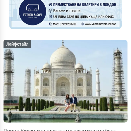
Лайфстайл
Принц Уилям и съпругата му посетиха в събота