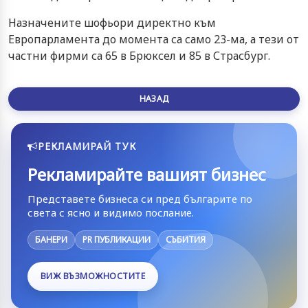
Назначените шофьори директно към
Европарламента до момента са само 23-ма, а тези от
частни фирми са 65 в Брюксел и 85 в Страсбург.
НАЗАД
РЕКЛАМИРАЙ ТУК
Рекламирайте вашият бизнес
Представете бизнеса си пред българите по
света с ясно и видимо послание.
БАНЕРИ
PR ПУБЛИКАЦИИ
СЪБИТИЯ
ВИЖ ВЪЗМОЖНОСТИТЕ