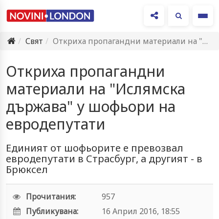
Ме
Свят
Откриха пропагандни материали на "Ислямска държава" у шофьори на евродепутати
Откриха пропагандни
материали на "Ислямска
държава" у шофьори на
евродепутати
Единият от шофьорите е превозвал
евродепутати в Страсбург, а другият - в
Брюксел
Прочитания:
957
Публикувана:
16 Април 2016, 18:55