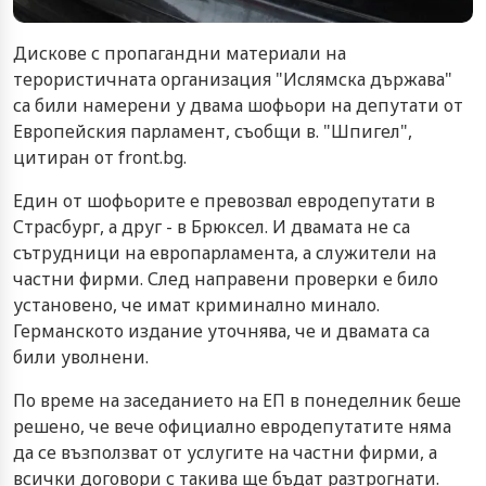
Дискове с пропагандни материали на
терористичната организация "Ислямска държава"
са били намерени у двама шофьори на депутати от
Европейския парламент, съобщи в. "Шпигел",
цитиран от front.bg.
Един от шофьорите е превозвал евродепутати в
Страсбург, а друг - в Брюксел. И двамата не са
сътрудници на европарламента, а служители на
частни фирми. След направени проверки е било
установено, че имат криминално минало.
Германското издание уточнява, че и двамата са
били уволнени.
По време на заседанието на ЕП в понеделник беше
решено, че вече официално евродепутатите няма
да се възползват от услугите на частни фирми, а
всички договори с такива ще бъдат разтрогнати.