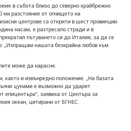
време в събота близо до северно крайбрежно
0 км разстояние от огнището на
изисни центрове са открити в шест провинции.
одина насам, е разтресало стради и в
прекратил пътуването си до Италия, за да се
ър: „Изпращам нашата безкрайна любов към
лите може да нарасне.
и, както и извънредно положение. „На базата
вълни цунами е възможно да ударят
от епицентъра", заявиха от Центъра за
ихия океан, цитирани от БГНЕС.