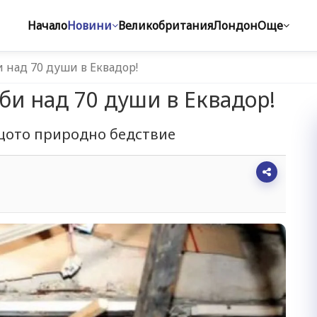
Начало
Новини
Великобритания
Лондон
Още
над 70 души в Еквадор!
и над 70 души в Еквадор!
щото природно бедствие