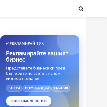
РЕКЛАМИРАЙ ТУК
Рекламирайте вашият
бизнес
Представете бизнеса си пред
българите по света с ясно и
видимо послание.
БАНЕРИ
PR ПУБЛИКАЦИИ
СЪБИТИЯ
ВИЖ ВЪЗМОЖНОСТИТЕ