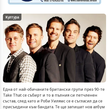
Култура
Една от най-обичаните британски групи през 90-те
Take That се събирт и то в пълния си петчленен
състав, след като и Роби Уилямс се е съгласил да се
присъедини към бандата. Те ще запишат нов албум