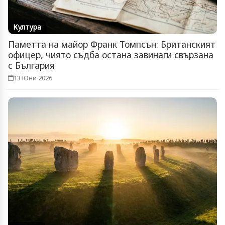
Култура
Паметта на майор Франк Томпсън: Британският
офицер, чиято съдба остана завинаги свързана
с България
13 Юни 2026