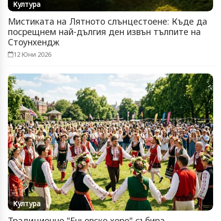
Култура
Мистиката на Лятното слънцестоене: Къде да
посрещнем най-дългия ден извън тълпите на
Стоунхендж
12 Юни 2026
Култура
Традиционно "Еньовско хоро" събира