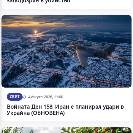
заподозрян в убийство
Обновена
СВЯТ
4 Август 2026, 11:00
Войната Ден 158: Иран е планирал удари в
Украйна (ОБНОВЕНА)