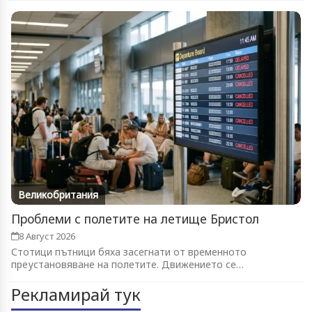
Великобритания
Проблеми с полетите на летище Бристол
8 Август 2026
Стотици пътници бяха засегнати от временното
преустановяване на полетите. Движението се
възстановява...
Рекламирай тук