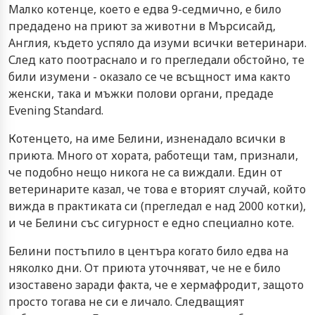
Малко котенце, което е едва 9-седмично, е било
предадено на приют за животни в Мърсисайд,
Англия, където успяло да изуми всички ветеринари.
След като поотраснало и го прегледали обстойно, те
били изумени - оказало се че всъщност има както
женски, така и мъжки полови органи, предаде
Evening Standard.
Котенцето, на име Белини, изненадало всички в
приюта. Много от хората, работещи там, признали,
че подобно нещо никога не са виждали. Един от
ветеринарите казал, че това е вторият случай, който
вижда в практиката си (прегледал е над 2000 котки),
и че Белини със сигурност е едно специално коте.
Белини постъпило в центъра когато било едва на
няколко дни. От приюта уточняват, че не е било
изоставено заради факта, че е хермафродит, защото
просто тогава не си е личало. Следващият