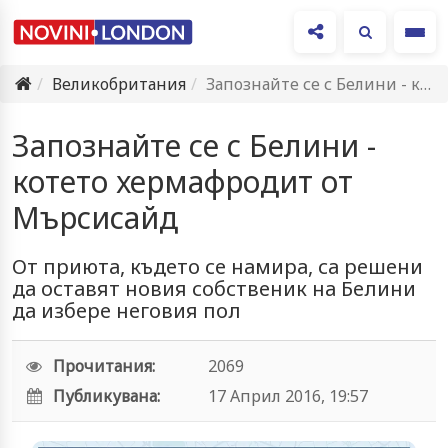
Ме
Великобритания
Запознайте се с Белини - котето хермафродит от Мърсисайд
Запознайте се с Белини -
котето хермафродит от
Мърсисайд
От приюта, където се намира, са решени
да оставят новия собственик на Белини
да избере неговия пол
Прочитания:
2069
Публикувана:
17 Април 2016, 19:57