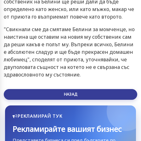
собственик на Белини ще реши дали да бъде
определено като женско, или като мъжко, макар че
от приюта го възприемат повече като второто.
"Свикнали сме да смятаме Белини за момченце, но
наистина ще оставим на новия му собственик сам
да реши какъв е полът му. Въпреки всичко, Белини
е абсолютен сладур и ще бъде прекрасен домашен
любимец", споделят от приюта, уточнявайки, че
двуполовата същност на котето не е свързана със
здравословното му състояние.
НАЗАД
РЕКЛАМИРАЙ ТУК
Рекламирайте вашият бизнес
Представете бизнеса си пред българите по