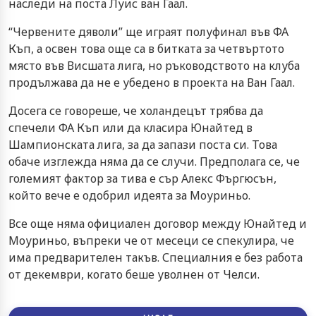
наследи на поста Луис ван Гаал.
“Червените дяволи” ще играят полуфинал във ФА
Къп, а освен това още са в битката за четвъртото
място във Висшата лига, но ръководството на клуба
продължава да не е убедено в проекта на Ван Гаал.
Досега се говореше, че холандецът трябва да
спечели ФА Къп или да класира Юнайтед в
Шампионската лига, за да запази поста си. Това
обаче изглежда няма да се случи. Предполага се, че
големият фактор за тива е сър Алекс Фъргюсън,
който вече е одобрил идеята за Моуриньо.
Все още няма официален договор между Юнайтед и
Моуриньо, въпреки че от месеци се спекулира, че
има предварителен такъв. Специалния е без работа
от декември, когато беше уволнен от Челси.