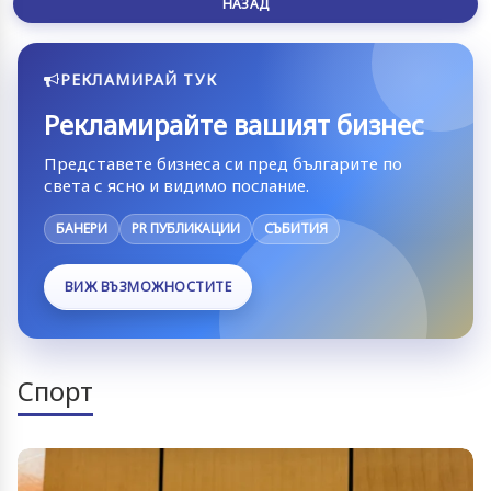
НАЗАД
РЕКЛАМИРАЙ ТУК
Рекламирайте вашият бизнес
Представете бизнеса си пред българите по
света с ясно и видимо послание.
БАНЕРИ
PR ПУБЛИКАЦИИ
СЪБИТИЯ
ВИЖ ВЪЗМОЖНОСТИТЕ
Спорт