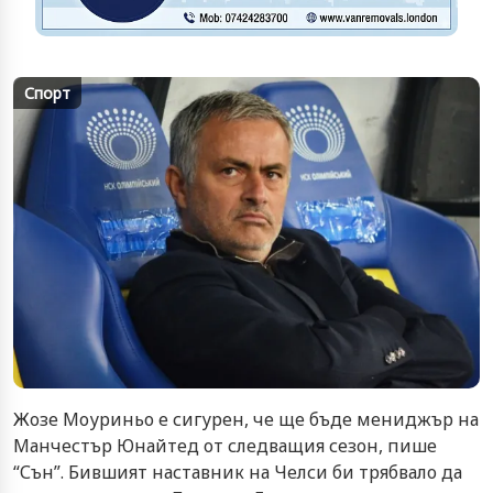
Спорт
Жозе Моуриньо е сигурен, че ще бъде мениджър на
Манчестър Юнайтед от следващия сезон, пише
“Сън”. Бившият наставник на Челси би трябвало да