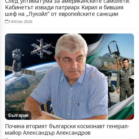
След ултиматума за американските самолети:
Кабинетът извади патриарх Кирил и бившия
шеф на „Лукойл“ от европейските санкции
14 Юли 2026
България
Почина вторият български космонавт генерал-
майор Александър Александров