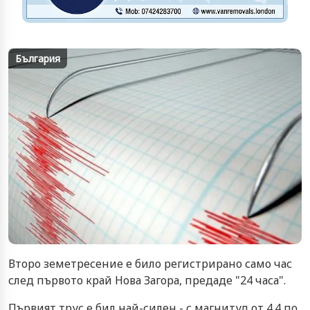
България
Второ земетресение е било регистрирано само час
след първото край Нова Загора, предаде "24 часа".
Първият трус е бил най-силен - с магнитуд от 4.4 по