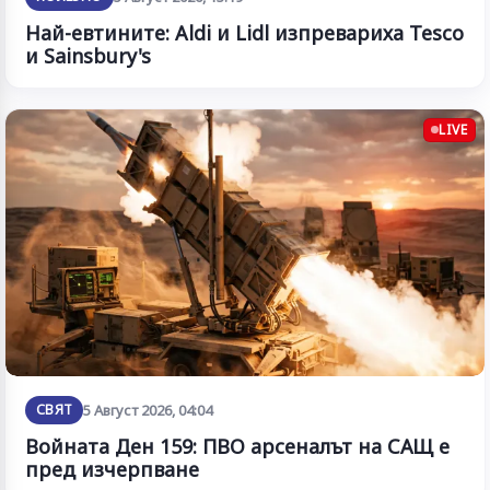
Най-евтините: Aldi и Lidl изпревариха Tesco
и Sainsbury's
LIVE
СВЯТ
5 Август 2026, 04:04
Войната Ден 159: ПВО арсеналът на САЩ е
пред изчерпване