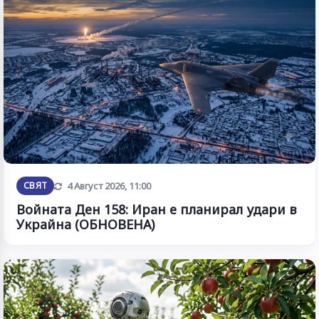
Обновена
СВЯТ
4 Август 2026, 11:00
Войната Ден 158: Иран е планирал удари в
Украйна (ОБНОВЕНА)