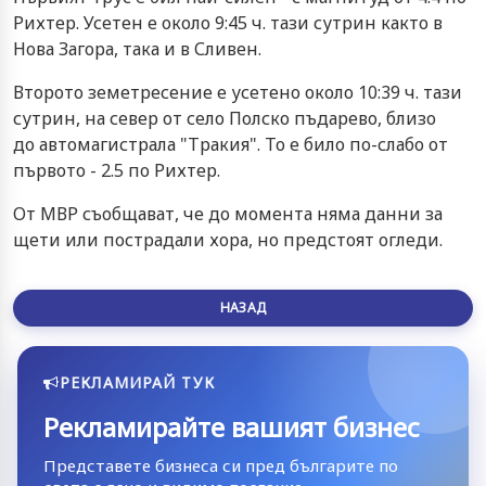
Рихтер. Усетен е около 9:45 ч. тази сутрин както в
Нова Загора, така и в Сливен.
Второто земетресение е усетено около 10:39 ч. тази
сутрин, на север от село Полско пъдарево, близо
до автомагистрала "Тракия". То е било по-слабо от
първото - 2.5 по Рихтер.
От МВР съобщават, че до момента няма данни за
щети или пострадали хора, но предстоят огледи.
НАЗАД
РЕКЛАМИРАЙ ТУК
Рекламирайте вашият бизнес
Представете бизнеса си пред българите по