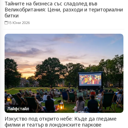
Тайните на бизнеса със сладолед във
Великобритания: Цени, разходи и териториални
битки
15 Юни 2026
Лайфстайл
Изкуство под открито небе: Къде да гледаме
филми и театър в лондонските паркове