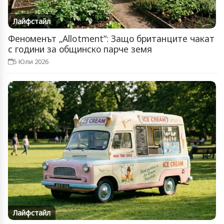
Лайфстайл
Феноменът „Allotment“: Защо британците чакат
с години за общинско парче земя
5 Юли 2026
Лайфстайл