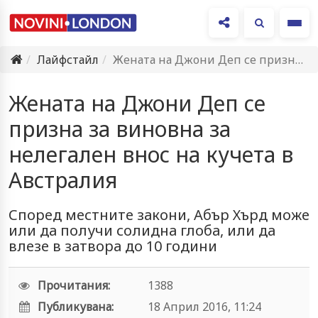
Ме
Лайфстайл
Жената на Джони Деп се призна за виновна за нелегален…
Жената на Джони Деп се
призна за виновна за
нелегален внос на кучета в
Австралия
Според местните закони, Абър Хърд може
или да получи солидна глоба, или да
влезе в затвора до 10 години
Прочитания:
1388
Публикувана:
18 Април 2016, 11:24