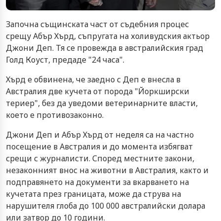
Започна същинската част от съдебния процес
срещу Абър Хърд, съпругата на холивудския актьор
Джони Деп. Тя се провежда в австралийския град
Голд Коуст, предаде "24 часа".
Хърд е обвинена, че заедно с Деп е внесла в
Австралия две кучета от порода "Йоркширски
териер", без да уведоми ветеринарните власти,
което е противозаконно.
Джони Деп и Абър Хърд от неделя са на частно
посещение в Австралия и до момента избягват
срещи с журналисти. Според местните закони,
незаконният внос на животни в Австралия, както и
подправянето на документи за вкарването на
кучетата през границата, може да струва на
нарушителя глоба до 100 000 австралийски долара
или затвор до 10 години.