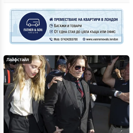
Лайфстайл