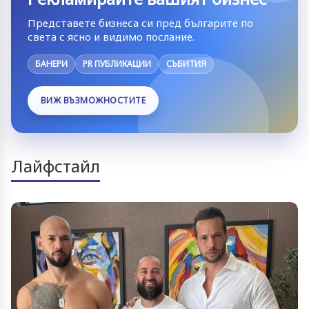
Представете бизнеса си пред българите по
света с ясно и видимо послание.
БАНЕРИ
PR ПУБЛИКАЦИИ
СЪБИТИЯ
ВИЖ ВЪЗМОЖНОСТИТЕ
Лайфстайл