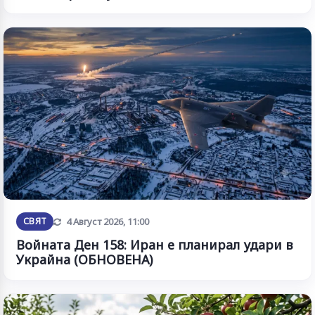
Обновена
СВЯТ
4 Август 2026, 11:00
Войната Ден 158: Иран е планирал удари в
Украйна (ОБНОВЕНА)