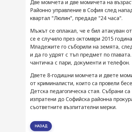
Две момчета и две момичета на възраст
Районно управление в София след напа
квартал "Люлин", предаде "24 часа".
Мъжът се оплакал, че е бил атакуван от
се е случило през октомври 2015 годин
Младежите го съборили на земята, след
и да го удрят с тъп предмет по глават
чантичка с пари, документи и телефон.
Двете 8-годишни момчета и двете момич
от криминалисти, които са провели бесе
Детска педагогическа стая. Събрани са
изпратени до Софийска районна прокур
съответните възпитателни мерки.
НАЗАД