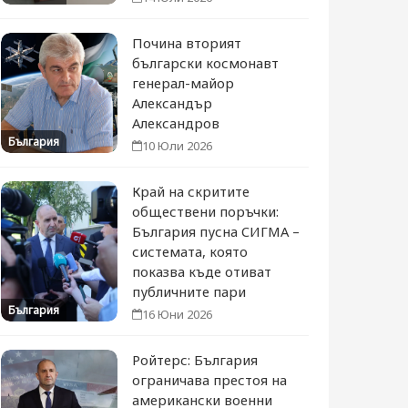
Почина вторият
български космонавт
генерал-майор
Александър
Александров
България
10 Юли 2026
Край на скритите
обществени поръчки:
България пусна СИГМА –
системата, която
показва къде отиват
публичните пари
България
16 Юни 2026
Ройтерс: България
ограничава престоя на
американски военни