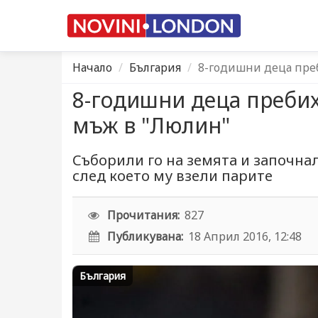
Начало
България
8-годишни деца преб
8-годишни деца пребих
мъж в "Люлин"
Съборили го на земята и започнал
след което му взели парите
Прочитания:
827
Публикувана:
18 Април 2016, 12:48
България