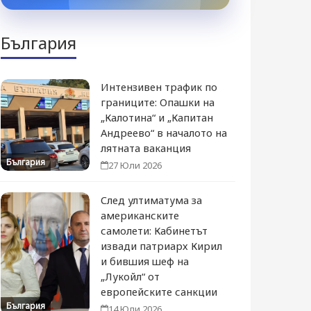
България
Интензивен трафик по
границите: Опашки на
„Калотина“ и „Капитан
Андреево“ в началото на
лятната ваканция
България
27 Юли 2026
След ултиматума за
американските
самолети: Кабинетът
извади патриарх Кирил
и бившия шеф на
„Лукойл“ от
европейските санкции
България
14 Юли 2026