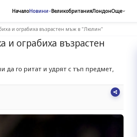
Начало
Новини
Великобритания
Лондон
Още
иха и ограбиха възрастен мъж в "Люлин"
а и ограбиха възрастен
и да го ритат и удрят с тъп предмет,