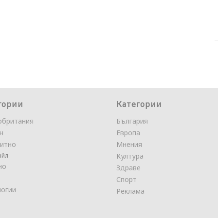
гории
Категории
обритания
България
н
Европа
итно
Мнения
айл
Култура
но
Здраве
Спорт
логии
Реклама