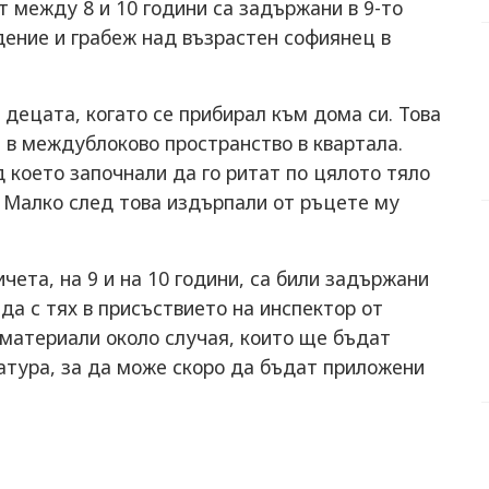
 между 8 и 10 години са задържани в 9-то
дение и грабеж над възрастен софиянец в
 децата, когато се прибирал към дома си. Това
а в междублоково пространство в квартала.
 което започнали да го ритат по цялото тяло
а. Малко след това издърпали от ръцете му
ета, на 9 и на 10 години, са били задържани
да с тях в присъствието на инспектор от
 материали около случая, които ще бъдат
атура, за да може скоро да бъдат приложени