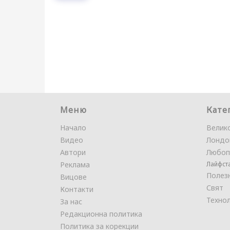
Меню
Кате
Начало
Велик
Видео
Лондо
Автори
Любоп
Реклама
Лайфст
Полез
Вицове
Свят
Контакти
Техно
За нас
Редакционна политика
Политика за корекции