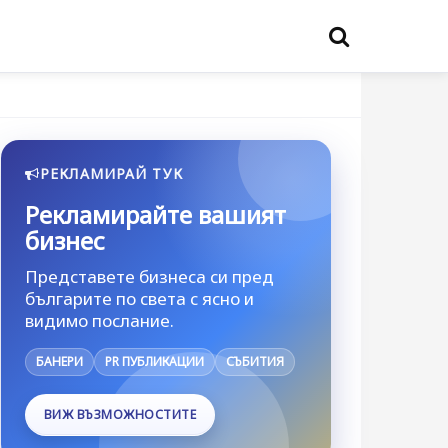
РЕКЛАМИРАЙ ТУК
Рекламирайте вашият
бизнес
Представете бизнеса си пред
българите по света с ясно и
видимо послание.
БАНЕРИ
PR ПУБЛИКАЦИИ
СЪБИТИЯ
ВИЖ ВЪЗМОЖНОСТИТЕ