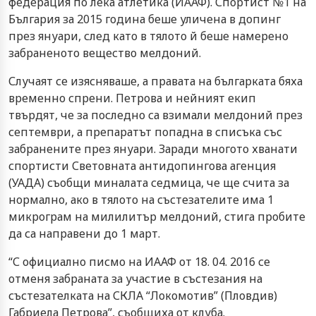
федерация по лека атлетика (ИААФ). Спортист №1 на
България за 2015 година беше уличена в допинг
през януари, след като в тялото й беше намерено
забраненото вещество мелдоний.
Случаят се изясняваше, а правата на българката бяха
временно спрени. Петрова и нейният екип
твърдят, че за последно са взимали мелдоний през
септември, а препаратът попадна в списъка със
забранените през януари. Заради многото хванати
спортисти Световната антидопингова агенция
(УАДА) съобщи миналата седмица, че ще счита за
нормално, ако в тялото на състезателите има 1
микрограм на милилитър мелдоний, стига пробите
да са направени до 1 март.
“С официално писмо на ИААФ от 18. 04. 2016 се
отменя забраната за участие в състезания на
състезателката на СКЛА “Локомотив” (Пловдив)
Габриела Петрова”, съобщиха от клуба.