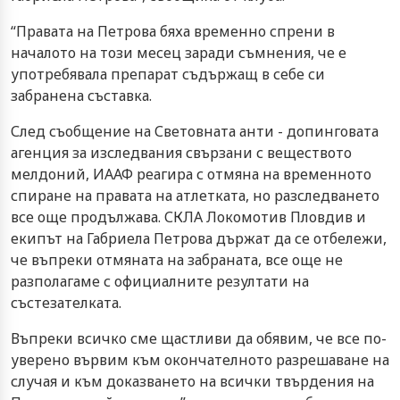
“Правата на Петрова бяха временно спрени в
началото на този месец заради съмнения, че е
употребявала препарат съдържащ в себе си
забранена съставка.
След съобщение на Световната анти - допинговата
агенция за изследвания свързани с веществото
мелдоний, ИААФ реагира с отмяна на временното
спиране на правата на атлетката, но разследването
все още продължава. СКЛА Локомотив Пловдив и
екипът на Габриела Петрова държат да се отбележи,
че въпреки отмяната на забраната, все още не
разполагаме с официалните резултати на
състезателката.
Въпреки всичко сме щастливи да обявим, че все по-
уверено вървим към окончателното разрешаване на
случая и към доказването на всички твърдения на