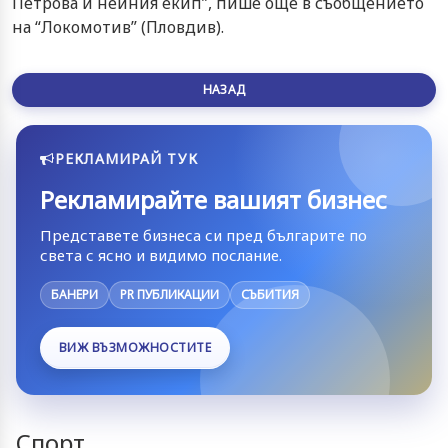
Петрова и нейния екип”, пише още в съобщението
на “Локомотив” (Пловдив).
НАЗАД
РЕКЛАМИРАЙ ТУК
Рекламирайте вашият бизнес
Представете бизнеса си пред българите по
света с ясно и видимо послание.
БАНЕРИ
PR ПУБЛИКАЦИИ
СЪБИТИЯ
ВИЖ ВЪЗМОЖНОСТИТЕ
Спорт