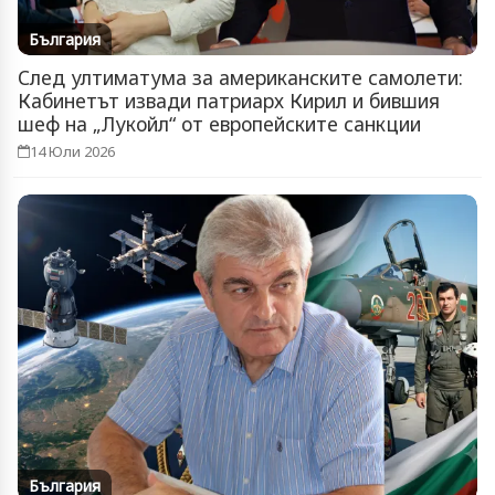
България
След ултиматума за американските самолети:
Кабинетът извади патриарх Кирил и бившия
шеф на „Лукойл“ от европейските санкции
14 Юли 2026
България