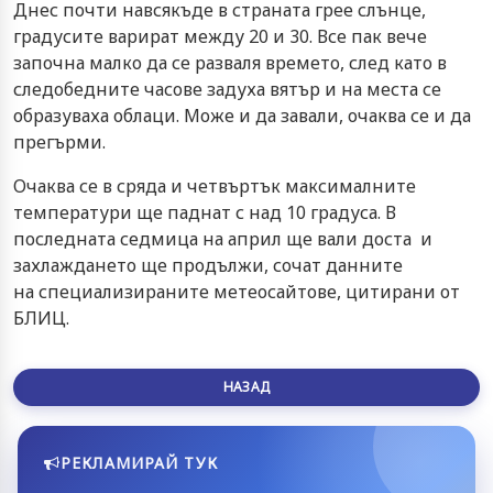
Днес почти навсякъде в страната грее слънце,
градусите варират между 20 и 30. Все пак вече
започна малко да се разваля времето, след като в
следобедните часове задуха вятър и на места се
образуваха облаци. Може и да завали, очаква се и да
прегърми.
Очаква се в сряда и четвъртък максималните
температури ще паднат с над 10 градуса. В
последната седмица на април ще вали доста и
захлаждането ще продължи, сочат данните
на специализираните метеосайтове, цитирани от
БЛИЦ.
НАЗАД
РЕКЛАМИРАЙ ТУК