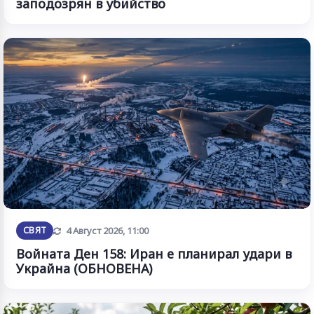
заподозрян в убийство
Обновена
СВЯТ
4 Август 2026, 11:00
Войната Ден 158: Иран е планирал удари в
Украйна (ОБНОВЕНА)