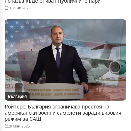
показва къде отиват публичните пари
16 Юни 2026
България
Ройтерс: България ограничава престоя на
американски военни самолети заради визовия
режим за САЩ
29 Май 2026