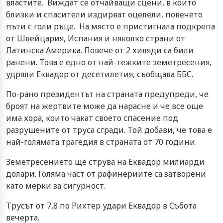
властите. Виждат се отчайващи сцени, в които
близки и спасители издирват оцелели, повечето
пъти с голи ръце. На място е пристигнала подкрепа
от Швейцария, Испания и няколко страни от
Латинска Америка. Повече от 2 хиляди са били
ранени. Това е едно от най-тежките земетресения,
удряли Еквадор от десетилетия, съобщава ББС.
По-рано президентът на страната предупреди, че
броят на жертвите може да нарасне и че все още
има хора, които чакат своето спасение под
разрушените от труса сгради. Той добави, че това е
най-голямата трагедия в страната от 70 години.
Земетресението ще струва на Еквадор милиарди
долари. Голяма част от рафинериите са затворени
като мерки за сигурност.
Трусът от 7,8 по Рихтер удари Еквадор в Събота
вечерта.