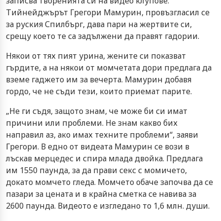
записва творенията си на видео клупове.
Тийнейджърът Грегори Мамурин, провъзгласил се
за руския Спилбърг, дава пари на жертвите си,
срещу което те са задължени да правят гадории.
Някои от тях пият урина, жените си показват
гърдите, а на някои от момчетата дори предлага да
вземе гаджето им за вечерта. Мамурин добавя
гордо, че не съди тези, които приемат парите.
„Не ги съдя, защото знам, че може би си имат
причини или проблеми. Не знам какво бих
направил аз, ако имах техните проблеми“, заяви
Грегори. В едно от видеата Мамурин се вози в
лъскав мерцедес и спира млада двойка. Предлага
им 1550 паунда, за да прави секс с момичето,
докато момчето гледа. Момчето обаче започва да се
пазари за цената и в крайна сметка се навива за
2600 паунда. Видеото е изгледано то 1,6 млн. души.