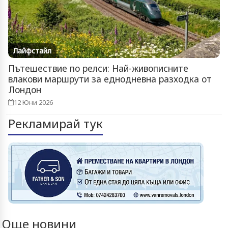
Лайфстайл
Пътешествие по релси: Най-живописните
влакови маршрути за еднодневна разходка от
Лондон
12 Юни 2026
Рекламирай тук
Още новини