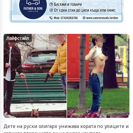
Лайфстайл
Дете на руски олигарх унижава хората по улиците и