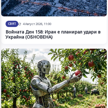
Обновена
СВЯТ
4 Август 2026, 11:00
Войната Ден 158: Иран е планирал удари в
Украйна (ОБНОВЕНА)