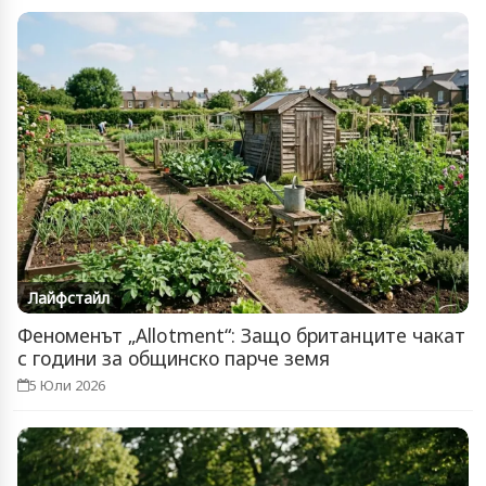
Лайфстайл
Феноменът „Allotment“: Защо британците чакат
с години за общинско парче земя
5 Юли 2026