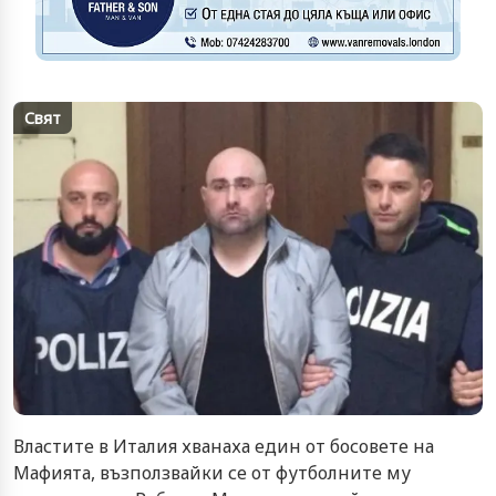
Свят
Властите в Италия хванаха един от босовете на
Мафията, възползвайки се от футболните му