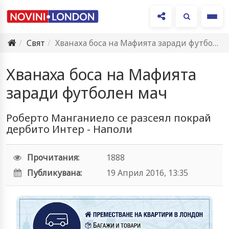
Ме
Свят
Хванаха боса на Мафията заради футболен мач
Хванаха боса на Мафията
заради футболен мач
Роберто Манганиело се разсеял покрай
дербито Интер - Наполи
Прочитания:
1888
Публикувана:
19 Април 2016, 13:35