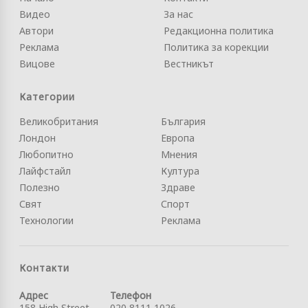
Видео
За нас
Автори
Редакционна политика
Реклама
Политика за корекции
Вицове
Вестникът
Категории
Великобритания
България
Лондон
Европа
Любопитно
Мнения
Лайфстайл
Култура
Полезно
Здраве
Свят
Спорт
Технологии
Реклама
Контакти
Адрес
Телефон
158 High Street
020 8111 1026