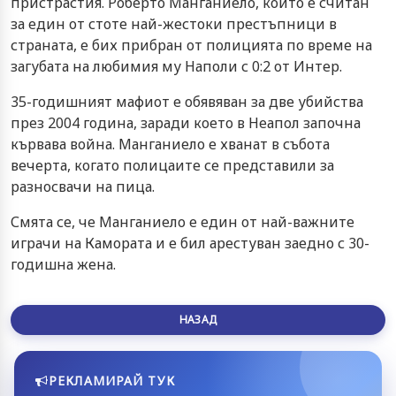
пристрастия. Роберто Манганиело, който е считан
за един от стоте най-жестоки престъпници в
страната, е бих прибран от полицията по време на
загубата на любимия му Наполи с 0:2 от Интер.
35-годишният мафиот е обявяван за две убийства
през 2004 година, заради което в Неапол започна
кървава война. Манганиело е хванат в събота
вечерта, когато полицаите се представили за
разносвачи на пица.
Смята се, че Манганиело е един от най-важните
играчи на Камората и е бил арестуван заедно с 30-
годишна жена.
НАЗАД
РЕКЛАМИРАЙ ТУК